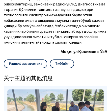
ривожлантириш, замонавий радионуклид диагностика ва
терапия бўлимини ташкил этиш, шунингдек, юқори
технологияли сиклотрон мажмуасини барпо этиш
лойиҳасини амалга оширишда муҳим таянч бўлиб хизмат
қилади. Бу эса ўз навбатида, Ўзбекистонда онкологик
касалликлар билан курашаётган минглаб юртдошларимиз
учун даволаниш сифатини тубдан ошириш ва соғайиш
имкониятини кенгайтиришга хизмат қилади.
Моҳигул
Қосимова
,
ЎзА
Pадиофармацевтика
Tиббиёт
关于主题的其他消息