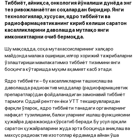
Тиббиёт, айниқса, онкология йўналиши дунёда энг
тез ривожланаётган соҳалардан биридир. Янги
технологиялар, хусусан, ядро тиббиёти ва
радиофармацевтиканинг кириб келиши саратон
касалликларини даволашда мутлақо янги
имкониятларни очиб бермоқда.
Шу мақсадда, соҳа мутахассисларининг халқаро
майдонда малака ошириши, илғор хорижий тажрибаларни
ўзлаштириши мамлакатимиз тиббиёт тизимини янги
босқичга кўтаришда муҳим аҳамият касб этади.
Ядро тиббиёти – бу касалликларни ташхислаш ва
даволашда радиоактив моддалар (радиофармацевтик
препаратлар)дан фойдаланадиган замонавий тиббиёт
тармоғи. Оддий рентген ёки УТТ текширувларидан
фарқли ўлароқ, ядро тиббиёти танадаги органларнинг
нафақат тузилишини, балки уларнинг ишлаш функциясини
ҳужайра даражасида кўрсатиб беради. Бу усул орқали
саратон ҳужайраларини жуда эрта босқичда аниқлаш ва
махсус радиоактив изотоплар ёрдамида айнан ўша