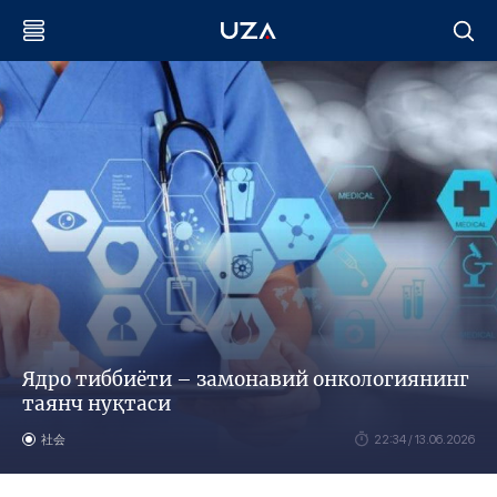
Ядро тиббиёти – замонавий онкологиянинг
таянч нуқтаси
社会
22:34 / 13.06.2026