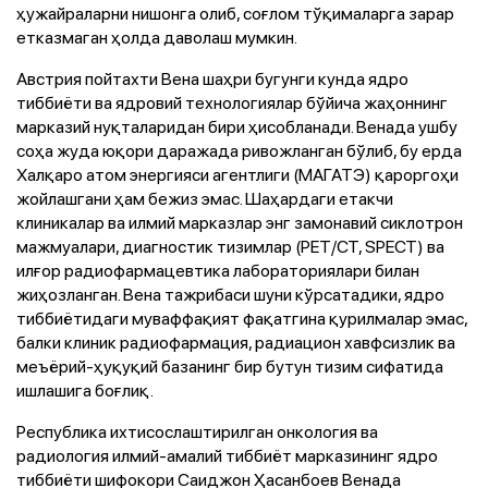
ҳужайраларни нишонга олиб, соғлом тўқималарга зарар
етказмаган ҳолда даволаш мумкин.
Австрия пойтахти Вена шаҳри бугунги кунда ядро
тиббиёти ва ядровий технологиялар бўйича жаҳоннинг
марказий нуқталаридан бири ҳисобланади. Венада ушбу
соҳа жуда юқори даражада ривожланган бўлиб, бу ерда
Халқаро атом энергияси агентлиги (МАГАТЭ) қароргоҳи
жойлашгани ҳам бежиз эмас. Шаҳардаги етакчи
клиникалар ва илмий марказлар энг замонавий сиклотрон
мажмуалари, диагностик тизимлар (PET/CT, SPECT) ва
илғор радиофармацевтика лабораториялари билан
жиҳозланган. Вена тажрибаси шуни кўрсатадики, ядро
тиббиётидаги муваффақият фақатгина қурилмалар эмас,
балки клиник радиофармация, радиацион хавфсизлик ва
меъёрий-ҳуқуқий базанинг бир бутун тизим сифатида
ишлашига боғлиқ.
Республика ихтисослаштирилган онкология ва
радиология илмий-амалий тиббиёт марказининг ядро
тиббиёти шифокори Саиджон Ҳасанбоев Венада