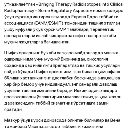
ўтказилаётган «Bringing Therapy Radioisotopes into Clinical
Radiopharmacy – Some Regulatory Aspects» номли халқаро
ўқув курсида иштирок этмоқда. Европа Ядро тиббиёти
ассоциацияси (EANM/ESMIT) томонидан ташкил этилган
ушбу нуфузли ўқув курси GMP талаблари, терапевтик
препаратларни ишлаб чиқариш ва сифат назорати каби
муҳим жиҳатларга бағишланган.
Шифокорларнинг бу каби халқаро майдонларда малака
ошириши нима учун муҳим? Биринчидан, онкология
соҳасида ҳар йили янги препаратлар ва ташхис усуллари
пайдо бўлади. Шифокорнинг илм-фан билан «ҳамнафас»
бўлиши хасталикни энг дастлабки босқичида аниқлаш ва
ҳар бир бемор учун индивидуал, энг самарали даволаш
усулини танлаш имконини беради. Иккинчидан, халқаро
протоколларни ўзлаштириш мамлакатимизда ҳам жаҳон
даражасидаги тиббий хизматни кўрсатишга замин
яратади.
Мазкур ўқув курси доирасида олинган билимлар ва Вена
тажрибаси Марказда ядро тиббиёти хизматини