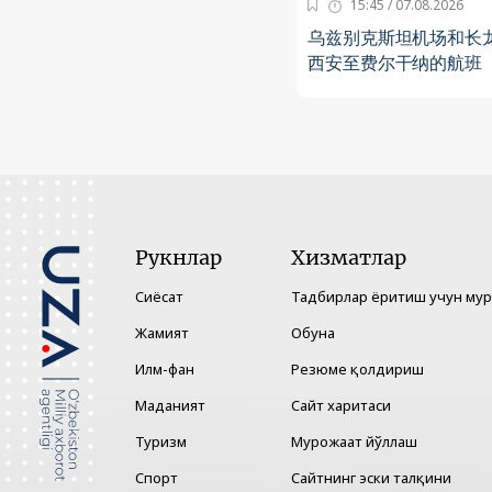
15:45 / 07.08.2026
乌兹别克斯坦机场和长
西安至费尔干纳的航班
Рукнлар
Хизматлар
Сиёсат
Тадбирлар ёритиш учун му
Жамият
Обуна
Илм-фан
Резюме қолдириш
Маданият
Сайт харитаси
Туризм
Мурожаат йўллаш
Спорт
Сайтнинг эски талқини