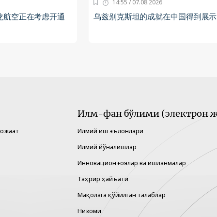
14:55 / 07.08.2026
龙航空正在考虑开通
乌兹别克斯坦的成就在中国得到展示
Илм-фан бўлими (электрон ж
рожаат
Илмий иш эълонлари
Илмий йўналишлар
Инновацион ғоялар ва ишланмалар
Таҳрир ҳайъати
Мақолага қўйилган талаблар
Низоми