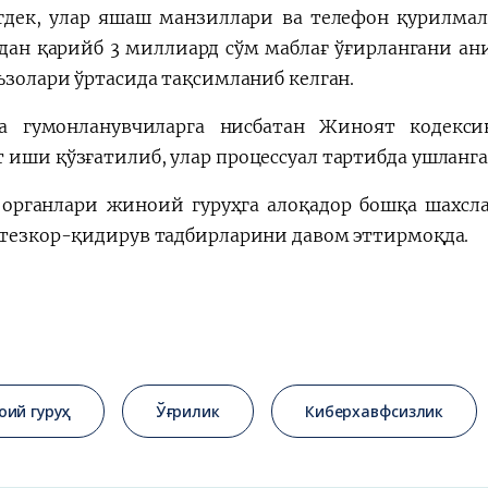
дек, улар яшаш манзиллари ва телефон қурилмала
дан қарийб 3 миллиард сўм маблағ ўғирлангани ани
аъзолари ўртасида тақсимланиб келган.
а гумонланувчиларга нисбатан Жиноят кодекси
 иши қўзғатилиб, улар процессуал тартибда ушланга
 органлари жиноий гуруҳга алоқадор бошқа шахсл
 тезкор-қидирув тадбирларини давом эттирмоқда.
оий гуруҳ
Ўғрилик
Киберхавфсизлик