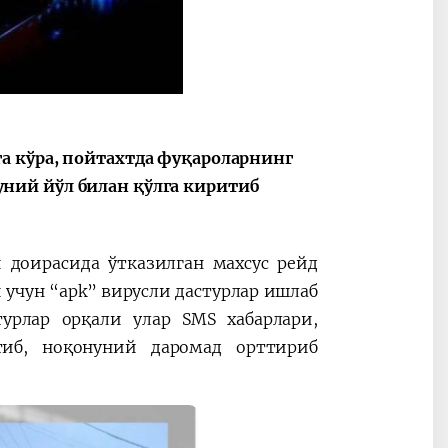
а кўра, пойтахтда фуқароларнинг
ний йўл билан қўлга киритиб
 доирасида ўтказилган махсус рейд
 учун “apk” вирусли дастурлар ишлаб
турлар орқали улар SMS хабарлари,
тиб, ноқонуний даромад орттириб