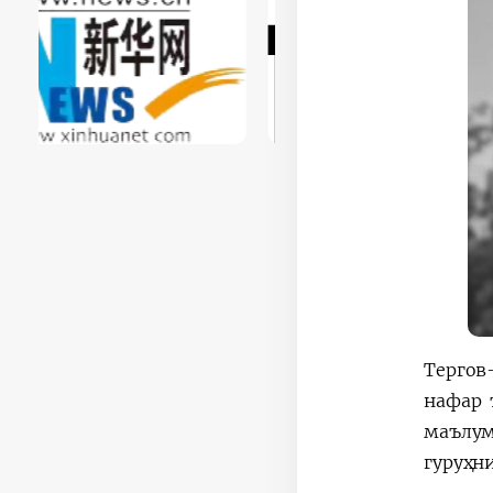
Тергов
нафар 
маълум
гуруҳни