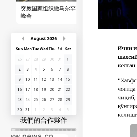
突厥国家组织撒马尔罕
首届“中国-中亚”峰
峰会
August
2026
Ички и
Sun
Mon
Tue
Wed
Thu
Fri
Sat
шахсий
26
27
28
29
30
31
1
келган
2
3
4
5
6
7
8
9
10
11
12
13
14
15
“Хавфс
чоғида
16
17
18
19
20
21
22
чиқиб,
23
24
25
26
27
28
29
қўнғир
30
31
1
2
3
4
5
келишг
我們的合作夥伴