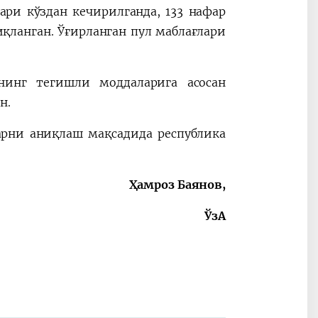
ри кўздан кечирилганда, 133 нафар
қланган. Ўғирланган пул маблағлари
нинг тегишли моддаларига асосан
н.
арни аниқлаш мақсадида республика
Ҳамроз Баянов,
ЎзА