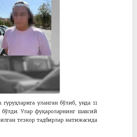
гуруҳларига уланган бўлиб, унда 11
 бўлди. Улар фуқароларнинг шахсий
илган тезкор тадбирлар натижасида