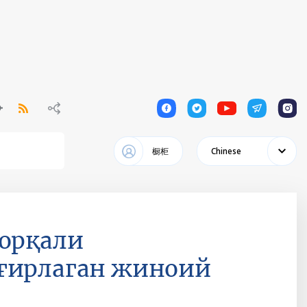
1
1
1
1
1
橱柜
Chinese
 орқали
ўғирлаган жиноий