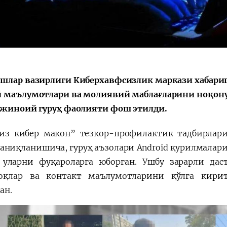
会
宪法改革
шлар вазирлиги Киберхавфсизлик маркази хабариг
 маълумотлари ва молиявий маблағларини ноқону
 жиноий гуруҳ фаолияти фош этилди.
из кибер макон” тезкор-профилактик тадбирлари
 аниқланишича, гуруҳ аъзолари Android қурилмалари
 уларни фуқароларга юборган. Ушбу зарарли дас
оқлар ва контакт маълумотларини қўлга кири
ан.