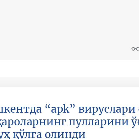
кентда “apk” вируслари
ароларнинг пулларини 
уҳ қўлга олинди