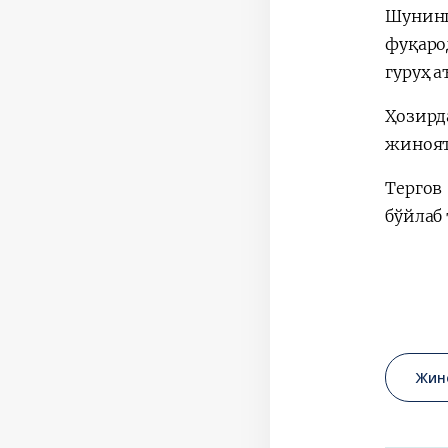
Шунинг
фуқаро
гуруҳ 
Ҳозирд
жиноят
Тергов
бўйлаб
Жин