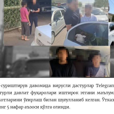
-суриштирув давомида вирусли дастурлар Telegram 
турли давлат фуқаролари иштирок этгани маълум
отларини ўғирлаш билан шуғулланиб келган. Ўтказ
нг 5 нафар аъзоси қўлга олинди.