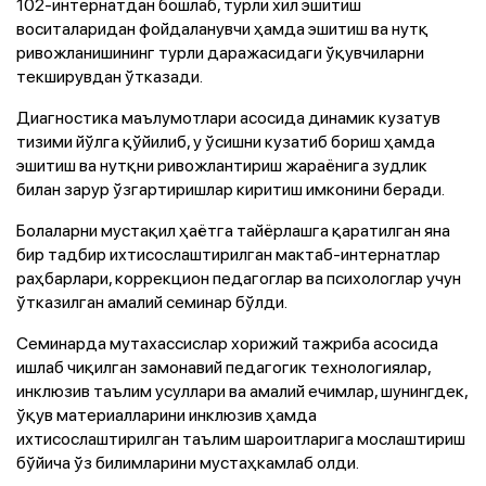
102-интернатдан бошлаб, турли хил эшитиш
воситаларидан фойдаланувчи ҳамда эшитиш ва нутқ
ривожланишининг турли даражасидаги ўқувчиларни
текширувдан ўтказади.
Диагностика маълумотлари асосида динамик кузатув
тизими йўлга қўйилиб, у ўсишни кузатиб бориш ҳамда
эшитиш ва нутқни ривожлантириш жараёнига зудлик
билан зарур ўзгартиришлар киритиш имконини беради.
Болаларни мустақил ҳаётга тайёрлашга қаратилган яна
бир тадбир ихтисослаштирилган мактаб-интернатлар
раҳбарлари, коррекцион педагоглар ва психологлар учун
ўтказилган амалий семинар бўлди.
Семинарда мутахассислар хорижий тажриба асосида
ишлаб чиқилган замонавий педагогик технологиялар,
инклюзив таълим усуллари ва амалий ечимлар, шунингдек,
ўқув материалларини инклюзив ҳамда
ихтисослаштирилган таълим шароитларига мослаштириш
бўйича ўз билимларини мустаҳкамлаб олди.