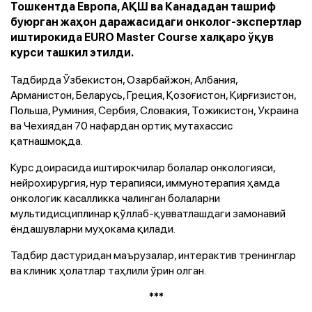
Тошкентда Европа, АҚШ ва Канададан ташриф
буюрган жаҳон даражасидаги онколог-экспертлар
иштирокида EURO Master Course халқаро ўқув
курси ташкил этилди.
Тадбирда Ўзбекистон, Озарбайжон, Албания,
Арманистон, Беларусь, Греция, Қозоғистон, Қирғизистон,
Польша, Руминия, Сербия, Словакия, Тожикистон, Украина
ва Чехиядан 70 нафардан ортиқ мутахассис
қатнашмоқда.
Курс доирасида иштирокчилар болалар онкологияси,
нейрохирургия, нур терапияси, иммунотерапия ҳамда
онкологик касалликка чалинган болаларни
мультидисциплинар қўллаб-қувватлашдаги замонавий
ёндашувларни муҳокама қилади.
Тадбир дастуридан маърузалар, интерактив тренинглар
ва клиник ҳолатлар таҳлили ўрин олган.
***