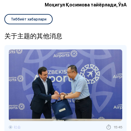
Моҳигул Қосимова тайёрлади, ЎзА
Тиббиёт хабарлари
关于主题的其他消息
社会
15:45