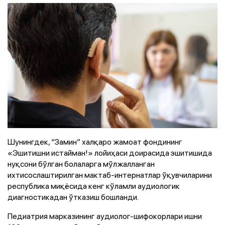
Шунингдек, “Замин” халқаро жамоат фондининг
«Эшитишни истайман!» лойиҳаси доирасида эшитишида
нуқсони бўлган болаларга мўлжалланган
ихтисослаштирилган мактаб-интернатлар ўқувчиларини
республика миқёсида кенг кўламли аудиологик
диагностикадан ўтказиш бошланди.
Педиатрия марказининг аудиолог-шифокорлари ишни