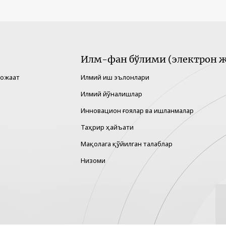
Илм-фан бўлими (электрон ж
рожаат
Илмий иш эълонлари
Илмий йўналишлар
Инновацион ғоялар ва ишланмалар
Таҳрир ҳайъати
Мақолага қўйилган талаблар
Низоми