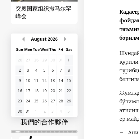
突厥国家组织撒马尔罕
首届“中国-中亚”峰
Кадаст
峰会
фойдал
таъмин
борилм
August
2026
Sun
Mon
Tue
Wed
Thu
Fri
Sat
Шундай
26
27
28
29
30
31
1
қурили
турибд
2
3
4
5
6
7
8
белгил
9
10
11
12
13
14
15
16
17
18
19
20
21
22
Жумлад
23
24
25
26
27
28
29
бўлимл
этилиш
30
31
1
2
3
4
5
ер май
我們的合作夥伴
– Аниқ