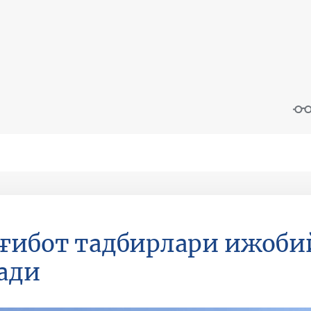
ғибот тадбирлари ижоби
ади