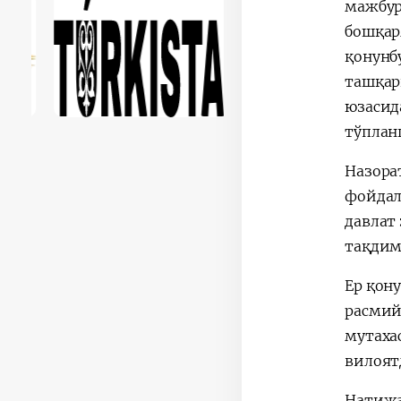
мажбур
бошқар
қонунб
ташқари
юзасид
тўплан
Назорат
фойдал
давлат
тақдим
Ер қон
расмий
мутаха
вилоятд
Натижа