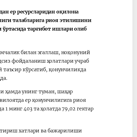
ан ер ресурсларидан оқилона
лиги талабларига риоя этилишини
 ўртасида тарғибот ишлари олиб
имчалик билан эгаллаш, ноқонуний
дсиз фойдаланиш ҳолатлари учраб
й таъсир кўрсатиб, қонунчиликда
да.
и ҳамда унинг туман, шаҳар
вилоятда ер қонунчилигига риоя
1 минг 403 та ҳолатда 79,02 гектар
нтириш хатлари ва бажарилиши