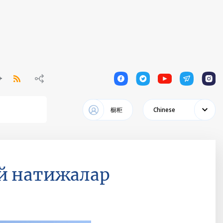
1
1
1
1
1
橱柜
Chinese
й натижалар