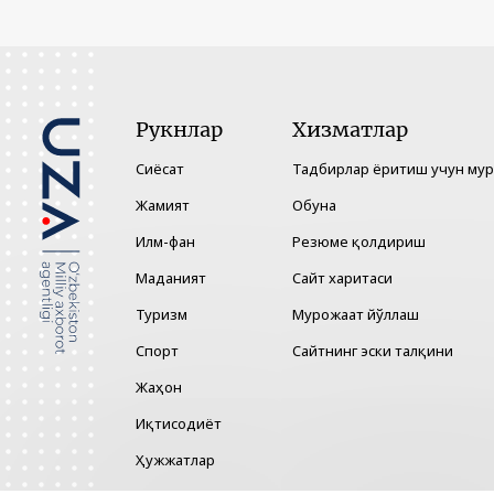
Рукнлар
Хизматлар
Сиёсат
Тадбирлар ёритиш учун му
Жамият
Обуна
Илм-фан
Резюме қолдириш
Маданият
Сайт харитаси
Туризм
Мурожаат йўллаш
Спорт
Сайтнинг эски талқини
Жаҳон
Иқтисодиёт
Ҳужжатлар