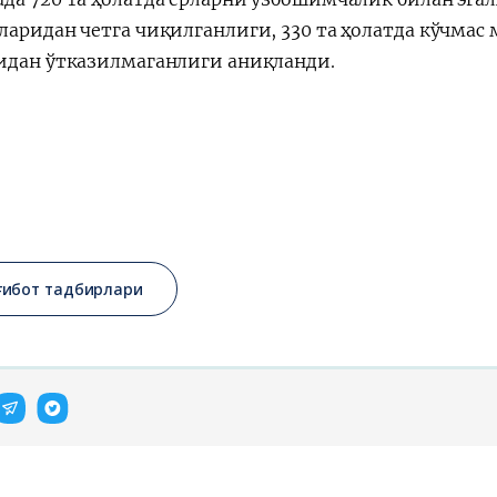
ларидан четга чиқилганлиги, 330 та ҳолатда кўчмас 
идан ўтказилмаганлиги аниқланди.
ғибот тадбирлари