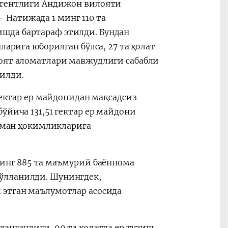
 агентлиги Андижон вилояти
Натижада 1 минг 110 та
шда бартараф этилди. Бундан
ларига юборилган бўлса, 27 та ҳолат
ноят аломатлари мавжудлиги сабабли
илди.
гектар ер майдонидан мақсадсиз
ўйича 131,51 гектар ер майдони
туман ҳокимликларига
минг 885 та маъмурий баённома
ўлланилди. Шунингдек,
 этган маълумотлар асосида
ланганлиги, 99 та ҳолатда ер тузиш