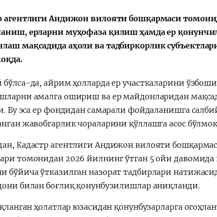
会
宪法改革
р агентлиги Андижон вилояти бошқармаси томонид
аниш, ерларни муҳофаза қилиш ҳамда ер қонунчи
лаш мақсадида аҳоли ва тадбиркорлик субъектлари
оқда.
 бўлса-да, айрим ҳолларда ер участкаларини ўзбош
шларни амалга ошириш ва ер майдонларидан мақса
и. Бу эса ер фондидан самарали фойдаланишга салби
анган жавобгарлик чораларини қўллашга асос бўлмоқ
ан, Кадастр агентлиги Андижон вилояти бошқармас
ари томонидан 2026 йилнинг ўтган 5 ойи давомида 
и бўйича ўтказилган назорат тадбирлари натижасида 
дони билан боғлиқ қонунбузилишлар аниқланди.
ланган ҳолатлар юзасидан қонунбузарларга огоҳла