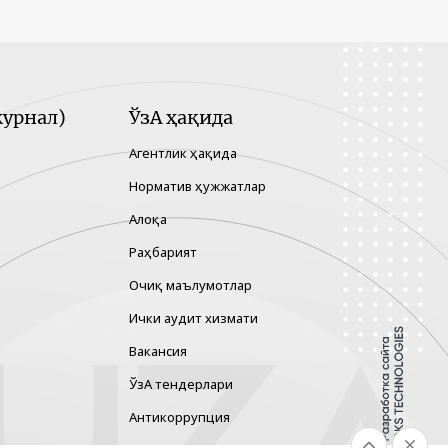
урнал)
ЎзА ҳақида
Агентлик ҳақида
Норматив ҳужжатлар
Алоқа
Раҳбарият
Очиқ маълумотлар
Ички аудит хизмати
Вакансия
ЎзА тендерлари
Антикоррупция