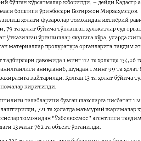
ий бўлган кўрсатмалар юборилди, – дейди Кадастр
маси бошлиғи ўринбосари Ботиржон Мирзаҳмедов. – 
узилиш ҳолати фуқаролар томонидан ихтиёрий рави
, 79 та ҳолат бўйича тўпланган ҳужжатлар суд орган
ан ўтказилган ўрганишлар якунига кўра, уларда жи
ган материаллар прокуратура органларига тақдим эт
 тадбирлари давомида 1 минг 112 та ҳолатда 134,06 
анилганлиги аниқланиб, шундан 1 минг 99 та ҳолат б
 захирасига қайтарилди. Қолган 13 та ҳолат бўйича 
номалар киритилди.
унчилиги талабларини бузган шахсларга нисбатан 1 
лаштирилди, 721 та ҳолатда маъмурий жарималар қ
ссислар томонидан “Ўзбеккосмос” агентлиги тақдим
аги 13 минг 762 та объект ўрганилди.
да 720 та ҳолатда ерларни ўзбошимчалик билан эгал