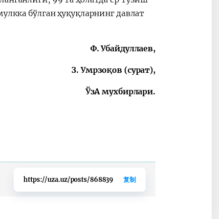
мулкка бўлган ҳуқуқларнинг давлат
Ф. Убайдуллаев,
З. Умрзоқов (сурат),
ЎзА мухбирлари.
https://uza.uz/posts/868839
复制