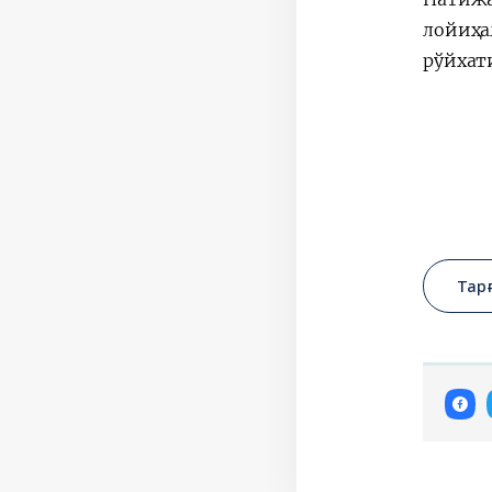
лойиҳа
рўйхат
Тар