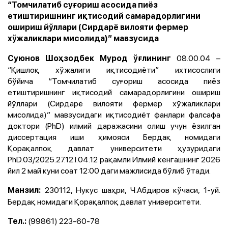
“Томчилатиб суғориш асосида пиёз
етиштиришнинг иқтисодий самарадорлигини
ошириш йўллари (Сирдарё вилояти фермер
хўжаликлари мисолида)” мавзусида
08.00.04 –
Суюнов Шоҳзодбек Мурод ўғлининг
“Қишлоқ хўжалиги иқтисодиёти” ихтисослиги
бўйича “Томчилатиб суғориш асосида пиёз
етиштиришнинг иқтисодий самарадорлигини ошириш
йўллари (Сирдарё вилояти фермер хўжаликлари
мисолида)” мавзусидаги иқтисодиёт фанлари фалсафа
доктори (PhD) илмий даражасини олиш учун ёзилган
диссертация иши ҳимояси
Бердақ номидаги
Қорақалпоқ
давлат университети ҳузуридаги
PhD.03/2025.27.12.I.04.12 рақамли Илмий кенгашнинг 2026
йил 2 май куни соат 12:00 даги мажлисида бўлиб ўтади.
230112, Нукус шаҳри, Ч.Aбдиров кўчаси, 1-уй.
Манзил:
Бердақ номидаги Қорақалпоқ давлат университети.
(99861) 223-60-78
Тел.: