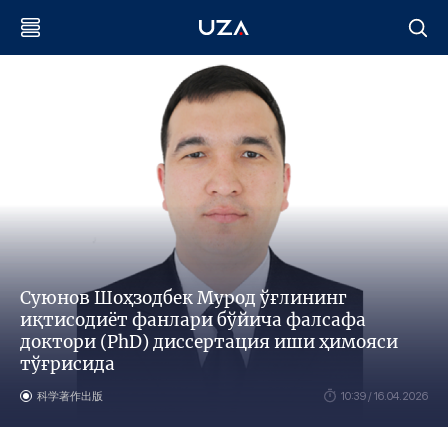
Суюнов Шоҳзодбек Мурод ўғлининг
иқтисодиёт фанлари бўйича фалсафа
доктори (PhD) диссертация иши ҳимояси
тўғрисида
科学著作出版
10:39 / 16.04.2026