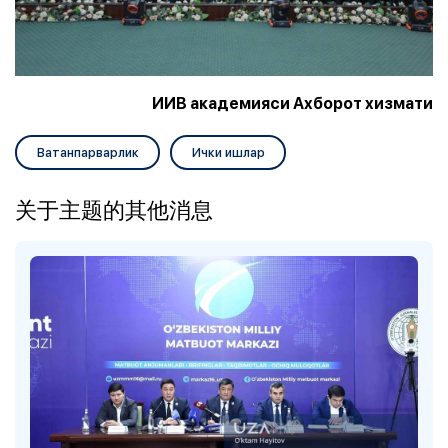
ИИВ академияси Ахборот хизмати
Ватанпарварлик
Ички ишлар
关于主题的其他消息