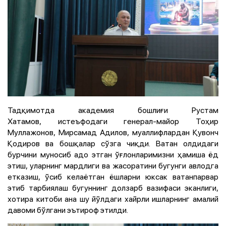
Тадқимотда академия бошлиғи Рустам
Хатамов, истеъфодаги генерал-майор Тоҳир
Муллажонов, Мирсамад Адилов, муаллифлардан Қувонч
Қодиров ва бошқалар сўзга чиқди. Ватан олдидаги
бурчини муносиб адо этган ўғлонларимизни ҳамиша ёд
этиш, уларнинг мардлиги ва жасоратини бугунги авлодга
етказиш, ўсиб келаётган ёшларни юксак ватанпарвар
этиб тарбиялаш бугуннинг долзарб вазифаси эканлиги,
хотира китоби ана шу йўлдаги хайрли ишларнинг амалий
давоми бўлгани эътироф этилди.