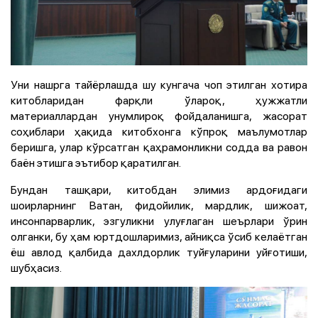
Уни нашрга тайёрлашда шу кунгача чоп этилган хотира
китобларидан фарқли ўлароқ, ҳужжатли
материаллардан унумлироқ фойдаланишга, жасорат
соҳиблари ҳақида китобхонга кўпроқ маълумотлар
беришга, улар кўрсатган қаҳрамонликни содда ва равон
баён этишга эътибор қаратилган.
Бундан ташқари, китобдан элимиз ардоғидаги
шоирларнинг Ватан, фидойилик, мардлик, шижоат,
инсонпарварлик, эзгуликни улуғлаган шеърлари ўрин
олганки, бу ҳам юртдошларимиз, айниқса ўсиб келаётган
ёш авлод қалбида дахлдорлик туйғуларини уйғотиши,
шубҳасиз.