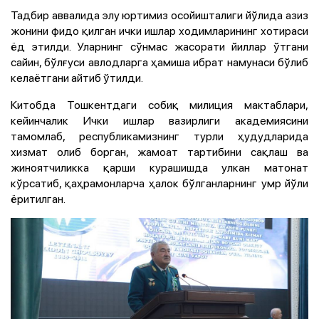
Тадбир аввалида элу юртимиз осойишталиги йўлида азиз
жонини фидо қилган ички ишлар ходимларининг хотираси
ёд этилди. Уларнинг сўнмас жасорати йиллар ўтгани
сайин, бўлғуси авлодларга ҳамиша ибрат намунаси бўлиб
келаётгани айтиб ўтилди.
Китобда Тошкентдаги собиқ милиция мактаблари,
кейинчалик Ички ишлар вазирлиги академиясини
тамомлаб, республикамизнинг турли ҳудудларида
хизмат олиб борган, жамоат тартибини сақлаш ва
жиноятчиликка қарши курашишда улкан матонат
кўрсатиб, қаҳрамонларча ҳалок бўлганларнинг умр йўли
ёритилган.