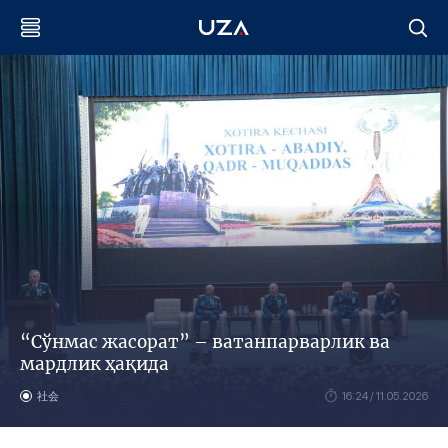
“Сўнмас жасорат” – ватанпарварлик ва
мардлик ҳақида
社会
16:24 / 11.05.2026