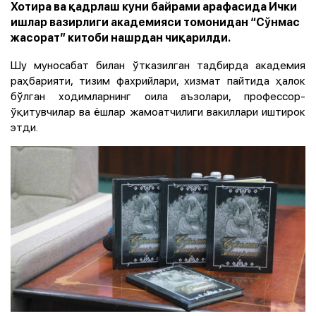
Хотира ва қадрлаш куни байрами арафасида Ички
ишлар вазирлиги академияси томонидан “Сўнмас
жасорат” китоби нашрдан чиқарилди.
Шу муносабат билан ўтказилган тадбирда академия
раҳбарияти, тизим фахрийлари, хизмат пайтида ҳалок
бўлган ходимларнинг оила аъзолари, профессор-
ўқитувчилар ва ёшлар жамоатчилиги вакиллари иштирок
этди.