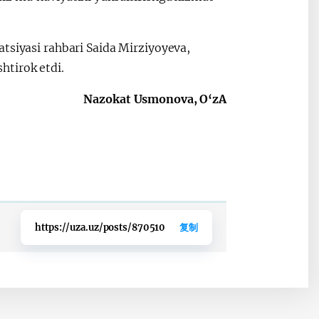
tsiyasi rahbari Saida Mirziyoyeva,
htirok etdi.
Nazokat Usmonova, O‘zA
https://uza.uz/posts/870510
复制