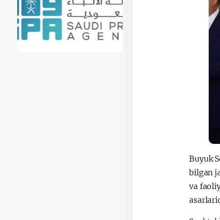
Buyuk So
bilgan j
va faoli
asarlari