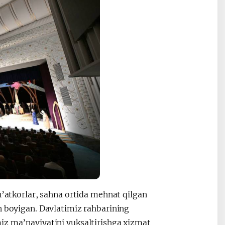
n’atkorlar, sahna ortida mehnat qilgan
n boyigan. Davlatimiz rahbarining
iz ma’naviyatini yuksaltirishga xizmat