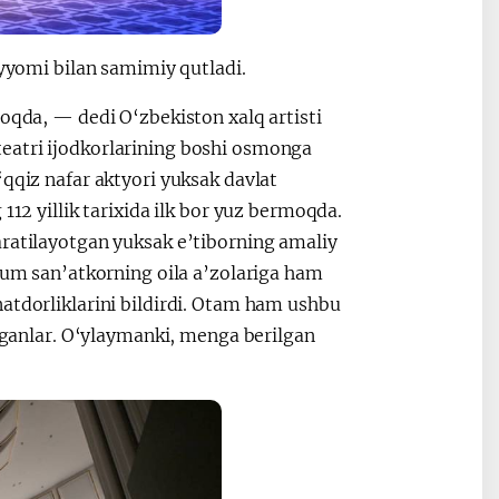
ayyomi bilan samimiy qutladi.
moqda, — dedi O‘zbekiston xalq artisti
eatri ijodkorlarining boshi osmonga
‘qqiz nafar aktyori yuksak davlat
112 yillik tarixida ilk bor yuz bermoqda.
aratilayotgan yuksak e’tiborning amaliy
rhum san’atkorning oila a’zolariga ham
atdorliklarini bildirdi. Otam ham ushbu
etganlar. O‘ylaymanki, menga berilgan