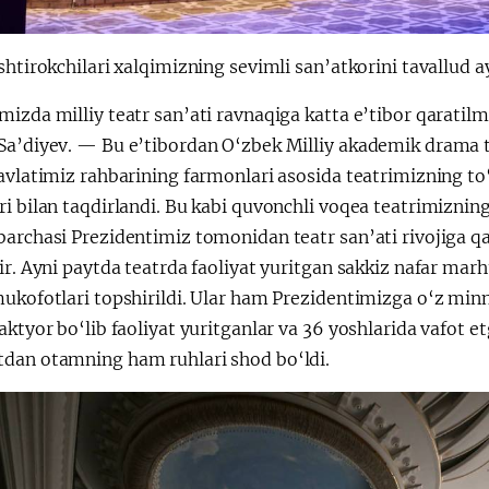
shtirokchilari xalqimizning sevimli san’atkorini tavallud 
izda milliy teatr san’ati ravnaqiga katta e’tibor qaratil
Sa’diyev. — Bu e’tibordan O‘zbek Milliy akademik drama t
avlatimiz rahbarining farmonlari asosida teatrimizning to
i bilan taqdirlandi. Bu kabi quvonchli voqea teatrimizning 
barchasi Prezidentimiz tomonidan teatr san’ati rivojiga q
ir. Ayni paytda teatrda faoliyat yuritgan sakkiz nafar ma
ukofotlari topshirildi. Ular ham Prezidentimizga o‘z minn
aktyor bo‘lib faoliyat yuritganlar va 36 yoshlarida vafot 
dan otamning ham ruhlari shod bo‘ldi.