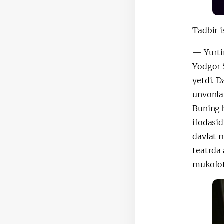
Tadbir i
— Yurtim
Yodgor 
yetdi. D
unvonlar
Buning 
ifodasid
davlat m
teatrda 
mukofot