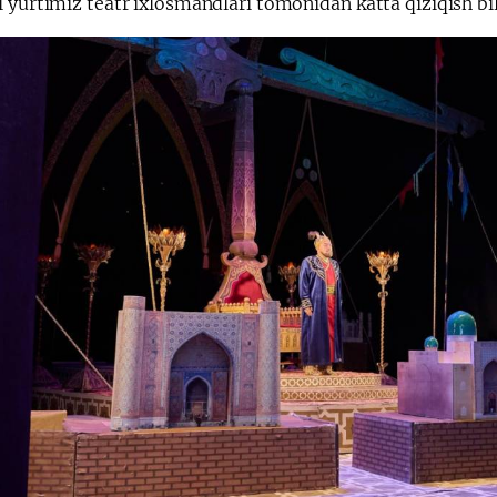
 yurtimiz teatr ixlosmandlari tomonidan katta qiziqish bil