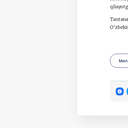
qilayotg
Tantanal
O‘zbeki
Мил