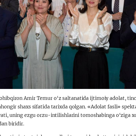
hibqiron Amir Temur o‘z saltanatida ijtimoiy adolat, tinc
ahongir shaxs sifatida tarixda qolgan. «Adolat fasli» spek
yati, uning ezgu orzu-intilishlarini tomoshabinga o‘ziga x
dan biridir.