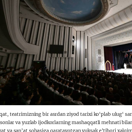
at, teatrimizning bir asrdan ziyod tarixi ko‘plab ulug‘ sa
nsonlar va yuzlab ijodkorlarning mashaqqatli mehnati bila
at va san’at sohasiga qaratayotgan yuksak e’tibori xalqim