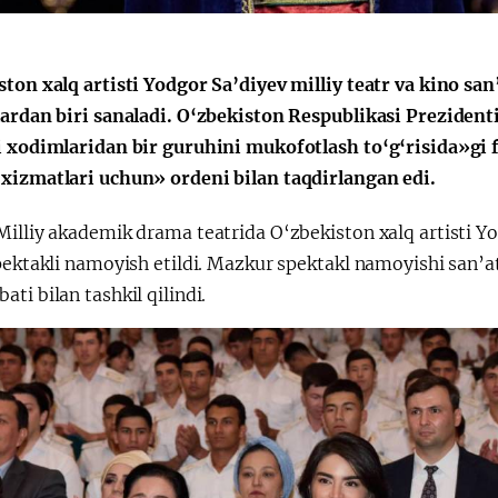
ston xalq artisti Yodgor Sa’diyev milliy teatr va kino sa
lardan biri sanaladi. O‘zbekiston Respublikasi Preziden
i xodimlaridan bir guruhini mukofotlash to‘g‘risida»gi
xizmatlari uchun» ordeni bilan taqdirlangan edi.
illiy akademik drama teatrida O‘zbekiston xalq artisti Yo
spektakli namoyish etildi. Mazkur spektakl namoyishi san’
ti bilan tashkil qilindi.