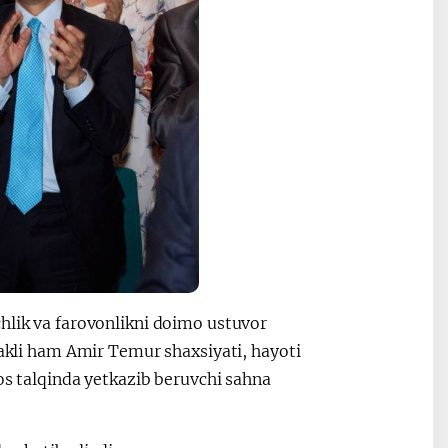
hlik va farovonlikni doimo ustuvor
takli ham Amir Temur shaxsiyati, hayoti
os talqinda yetkazib beruvchi sahna