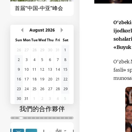
首届“中国-中亚”峰会
宪法改革
O‘zbeki
August
2026
ijodkor
sohalar
Sun
Mon
Tue
Wed
Thu
Fri
Sat
«Buyuk 
26
27
28
29
30
31
1
2
3
4
5
6
7
8
O‘zbek M
fasli» 
9
10
11
12
13
14
15
munosaba
16
17
18
19
20
21
22
23
24
25
26
27
28
29
30
31
1
2
3
4
5
我們的合作夥伴