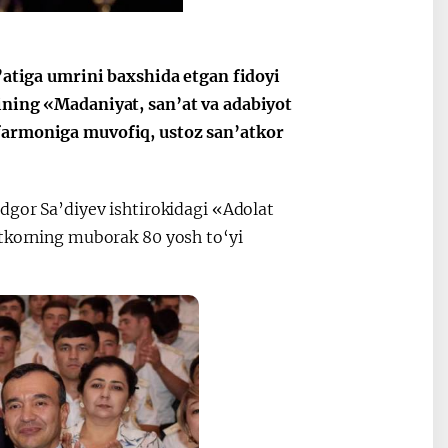
n’atiga umrini baxshida etgan fidoyi
tining «Madaniyat, san’at va adabiyot
 farmoniga muvofiq, ustoz san’atkor
dgor Sa’diyev ishtirokidagi «Adolat
atkorning muborak 80 yosh to‘yi