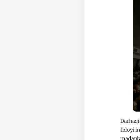
Darhaqiq
fidoyi i
madaniy