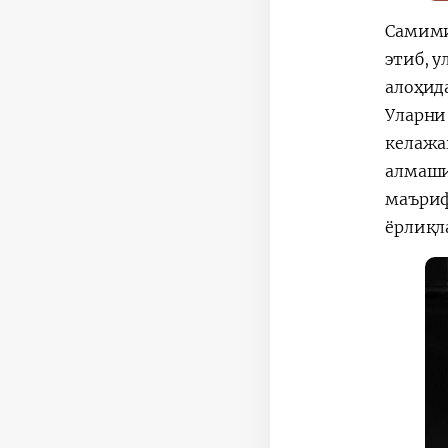
Самими
этиб, 
алоҳид
Уларни
келажа
алмаши
маъриф
ёрлиқл