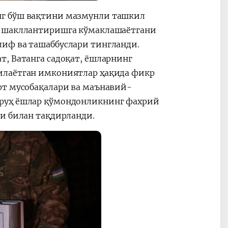
нг бўш вақтини мазмунли ташкил
и шакллантиришга кўмаклашаётгани
иф ва ташаббуслари тингланди.
, Ватанга садоқат, ёшларнинг
илаётган имкониятлар ҳақида фикр
рт мусобақалари ва маънавий-
уруҳ ёшлар қўмондонликнинг фахрий
и билан тақдирланди.