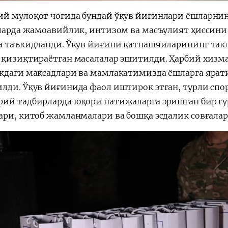
й мулоқот чоғида бундай ўқув йиғинлари ёшларни
уларда жамоавийлик, интизом ва масъулият ҳиссин
а таъкидланди. Ўқув йиғини қатнашчиларининг такл
 қизиқтираётган масалалар эшитилди. Ҳарбий хизмат
кдаги мақсадлари ва мамлакатимизда ёшларга ярат
лди. Ўқув йиғинида фаол иштирок этган, турли спо
ий тадбирларда юқори натижаларга эришган бир г
ари, китоб жамланмалари ва бошқа эсдалик совғалар