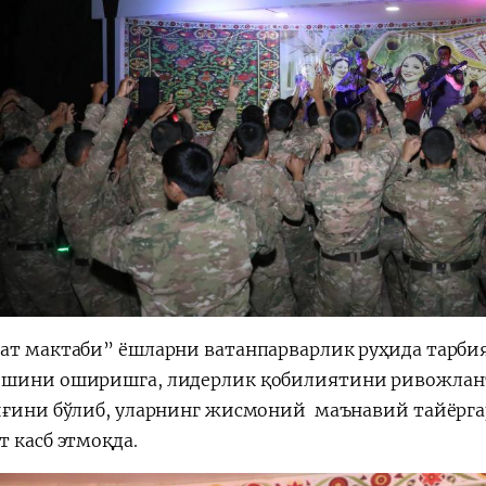
ат мактаби” ёшларни ватанпарварлик руҳида тарбиял
шини оширишга, лидерлик қобилиятини ривожлант
иғини бўлиб, уларнинг жисмоний ­ маънавий тайёр
т касб этмоқда.