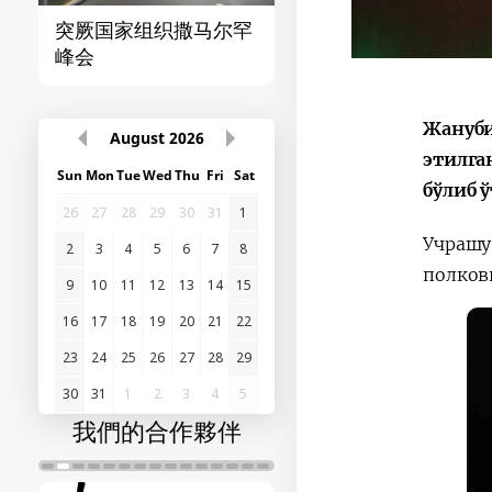
突厥国家组织撒马尔罕
首届“中国-中亚”峰
峰会
Жануби
August
2026
этилга
Sun
Mon
Tue
Wed
Thu
Fri
Sat
бўлиб ў
26
27
28
29
30
31
1
Учрашу
2
3
4
5
6
7
8
полков
9
10
11
12
13
14
15
16
17
18
19
20
21
22
23
24
25
26
27
28
29
30
31
1
2
3
4
5
我們的合作夥伴