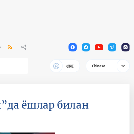
1
1
1
1
1
橱柜
Chinese
”да ёшлар билан