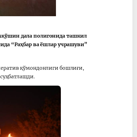
мқўшин дала полигонида ташкил
сида “Раҳбар ва ёшлар учрашуви”
ператив қўмондонлиги бошлиғи,
 суҳбатлашди.