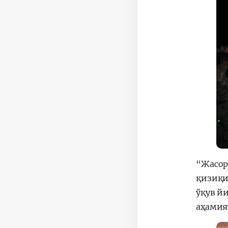
“Жасор
қизиқи
ўқув й
аҳамия