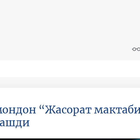
ондон “Жасорат мактаби
рашди