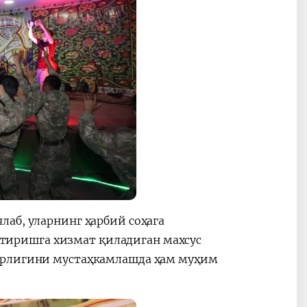
аб, уларнинг ҳарбий соҳага
иришга хизмат қиладиган махсус
гарлигини мустаҳкамлашда ҳам муҳим