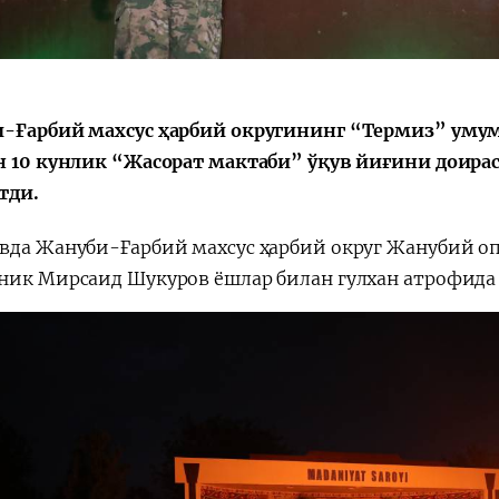
会
宪法改革
-Ғарбий махсус ҳарбий округининг “Термиз” уму
н 10 кунлик “Жасорат мактаби” ўқув йиғини доира
тди.
вда Жануби-Ғарбий махсус ҳарбий округ Жанубий о
ник Мирсаид Шукуров ёшлар билан гулхан атрофида