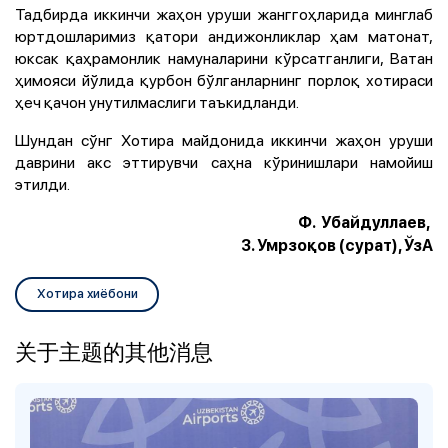
Тадбирда иккинчи жаҳон уруши жанггоҳларида минглаб
юртдошларимиз қатори андижонликлар ҳам матонат,
юксак қаҳрамонлик намуналарини кўрсатганлиги, Ватан
ҳимояси йўлида қурбон бўлганларнинг порлоқ хотираси
ҳеч қачон унутилмаслиги таъкидланди.
Шундан сўнг
Хотира майдонида иккинчи жаҳон уруши
даврини акс эттирувчи саҳна кўринишлари
намойиш
этилди.
Ф. Убайдуллаев,
З. Умрзоқов (сурат), ЎзА
Хотира хиёбони
关于主题的其他消息