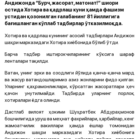
Андижонда “Бурч, жасорат, матонат!” шиори
остида Хотира ва қадрлаш куни ҳамда фашизм
устидан қозонилган ғалабанинг 81 йиллигига
бағишланган кўплаб тадбирлар ўтказилмоқда.
Хотира ва қадрлаш кунининг асосий тадбирлари Андижон
шаҳри марказидаги Хотира хиёбонида бўлиб ўтди.
Барча тадбир иштирокчиларининг кўксига шараф
ленталари тақилди.
Ватан, унинг эрки ва озодлиги йўлида қанча-қанча мард
ва жасур ватандошларимиз азиз жонларини фидо қилган.
Уларнинг қаҳрамонликлари, кўрсатган жасоратлари ҳеч
қачон унутилмайди. Тадбирда уларнинг порлоқ
хотиралари ёдга олинди.
Дастлаб вилоят ҳокими
Шуҳратбек Абдураҳмонов
бошчилигида
уруш ва меҳнат фахрийлари, ҳарбийлар, кенг
жамоатчилик вакиллари ҳамда ёшлар томонидан
Андижон шаҳри марказидаги Хотира хиёбонига
ўрнатилган мотамсаро она ҳайкали пойига оркестр