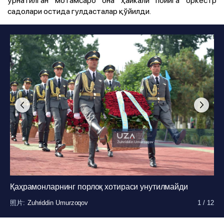
садолари остида гулдасталар қўйилди.
Қаҳрамонларнинг порлоқ хотираси унутилмайди
照片
:
Zuhriddin Umurzoqov
1
/
12
照片
照片
照片
照片
:
:
:
:
Zuhriddin Umurzoqov
Zuhriddin Umurzoqov
Zuhriddin Umurzoqov
Zuhriddin Umurzoqov
1
1
1
1
/
/
/
/
12
12
12
12
照片
:
Zuhriddin Umurzoqov
1
/
12
照片
照片
:
:
Zuhriddin Umurzoqov
Zuhriddin Umurzoqov
1
1
/
/
12
12
照片
:
Zuhriddin Umurzoqov
1
/
12
照片
:
Zuhriddin Umurzoqov
1
/
12
照片
:
Zuhriddin Umurzoqov
1
/
12
照片
:
Zuhriddin Umurzoqov
1
/
12