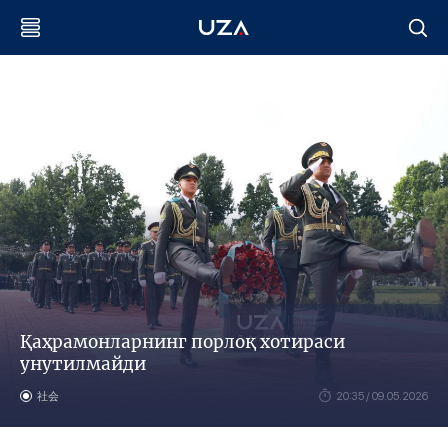
Қаҳрамонларнинг порлоқ хотираси
унутилмайди
社会
20:35 / 09.05.2026