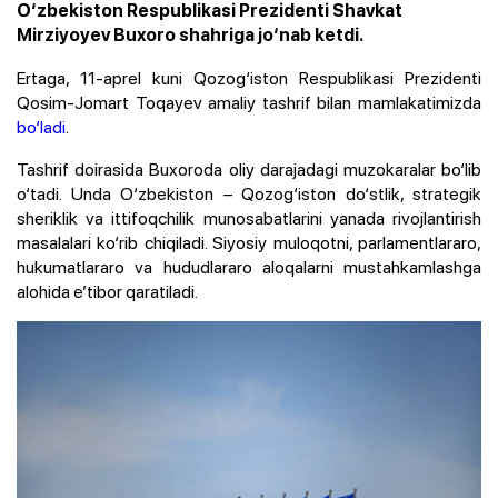
O‘zbekiston Respublikasi Prezidenti Shavkat
Mirziyoyev Buxoro shahriga jo‘nab ketdi.
Ertaga, 11-aprel kuni Qozog‘iston Respublikasi Prezidenti
Qosim-Jomart Toqayev amaliy tashrif bilan mamlakatimizda
bo‘ladi
.
Tashrif doirasida Buxoroda oliy darajadagi muzokaralar bo‘lib
o‘tadi. Unda O‘zbekiston – Qozog‘iston do‘stlik, strategik
sheriklik va ittifoqchilik munosabatlarini yanada rivojlantirish
masalalari ko‘rib chiqiladi. Siyosiy muloqotni, parlamentlararo,
hukumatlararo va hududlararo aloqalarni mustahkamlashga
alohida e’tibor qaratiladi.