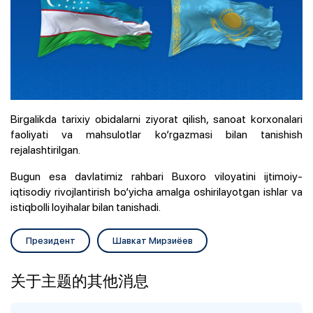
Birgalikda tarixiy obidalarni ziyorat qilish, sanoat korxonalari
faoliyati va mahsulotlar ko‘rgazmasi bilan tanishish
rejalashtirilgan.
Bugun esa davlatimiz rahbari Buxoro viloyatini ijtimoiy-
iqtisodiy rivojlantirish bo‘yicha amalga oshirilayotgan ishlar va
istiqbolli loyihalar bilan tanishadi.
Президент
Шавкат Мирзиёев
关于主题的其他消息