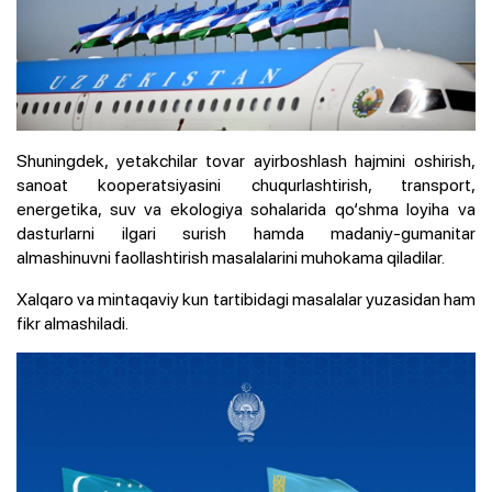
Shuningdek, yetakchilar tovar ayirboshlash hajmini oshirish,
sanoat kooperatsiyasini chuqurlashtirish, transport,
energetika, suv va ekologiya sohalarida qo‘shma loyiha va
dasturlarni ilgari surish hamda madaniy-gumanitar
almashinuvni faollashtirish masalalarini muhokama qiladilar.
Xalqaro va mintaqaviy kun tartibidagi masalalar yuzasidan ham
fikr almashiladi.