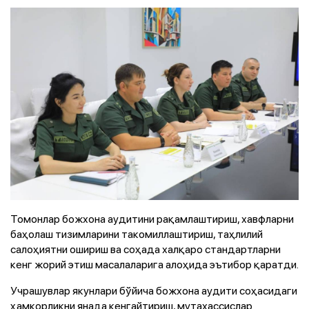
Томонлар божхона аудитини рақамлаштириш, хавфларни
баҳолаш тизимларини такомиллаштириш, таҳлилий
салоҳиятни ошириш ва соҳада халқаро стандартларни
кенг жорий этиш масалаларига алоҳида эътибор қаратди.
Учрашувлар якунлари бўйича божхона аудити соҳасидаги
ҳамкорликни янада кенгайтириш, мутахассислар