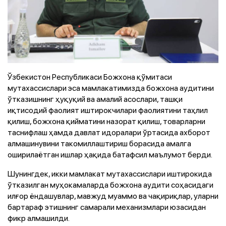
Ўзбекистон Республикаси Божхона қўмитаси
мутахассислари эса мамлакатимизда божхона аудитини
ўтказишнинг ҳуқуқий ва амалий асослари, ташқи
иқтисодий фаолият иштирокчилари фаолиятини таҳлил
қилиш, божхона қийматини назорат қилиш, товарларни
таснифлаш ҳамда давлат идоралари ўртасида ахборот
алмашинувини такомиллаштириш борасида амалга
оширилаётган ишлар ҳақида батафсил маълумот берди.
Шунингдек, икки мамлакат мутахассислари иштирокида
ўтказилган муҳокамаларда божхона аудити соҳасидаги
илғор ёндашувлар, мавжуд муаммо ва чақириқлар, уларни
бартараф этишнинг самарали механизмлари юзасидан
фикр алмашилди.