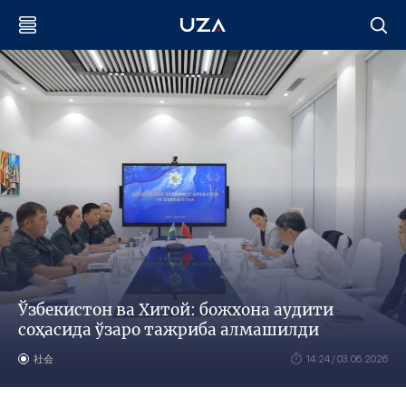
Ўзбекистон ва Хитой: божхона аудити
соҳасида ўзаро тажриба алмашилди
社会
14:24 / 03.06.2026