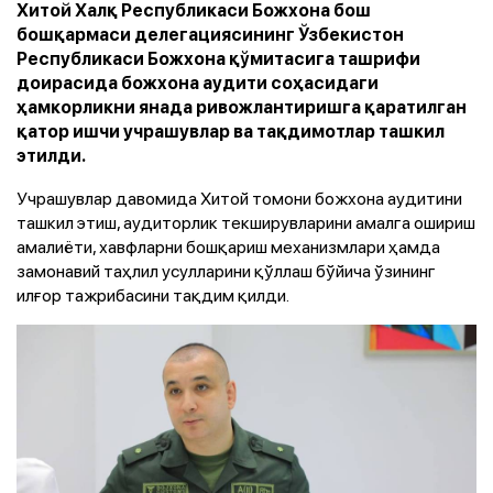
Хитой Халқ Республикаси Божхона бош
бошқармаси делегациясининг Ўзбекистон
Республикаси Божхона қўмитасига ташрифи
доирасида божхона аудити соҳасидаги
ҳамкорликни янада ривожлантиришга қаратилган
қатор ишчи учрашувлар ва тақдимотлар ташкил
этилди.
Учрашувлар давомида Хитой томони божхона аудитини
ташкил этиш, аудиторлик текширувларини амалга ошириш
амалиёти, хавфларни бошқариш механизмлари ҳамда
замонавий таҳлил усулларини қўллаш бўйича ўзининг
илғор тажрибасини тақдим қилди.