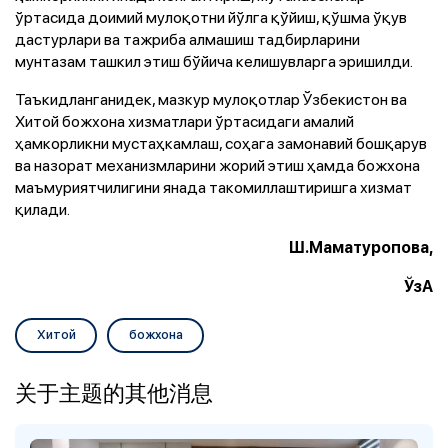
ўртасида доимий мулоқотни йўлга қўйиш, қўшма ўқув
дастурлари ва тажриба алмашиш тадбирларини
мунтазам ташкил этиш бўйича келишувларга эришилди.
Таъкидланганидек, мазкур мулоқотлар Ўзбекистон ва
Хитой божхона хизматлари ўртасидаги амалий
ҳамкорликни мустаҳкамлаш, соҳага замонавий бошқарув
ва назорат механизмларини жорий этиш ҳамда божхона
маъмуриятчилигини янада такомиллаштиришга хизмат
қилади.
Ш.Маматуропова,
ЎзА
Хитой
божхона
关于主题的其他消息