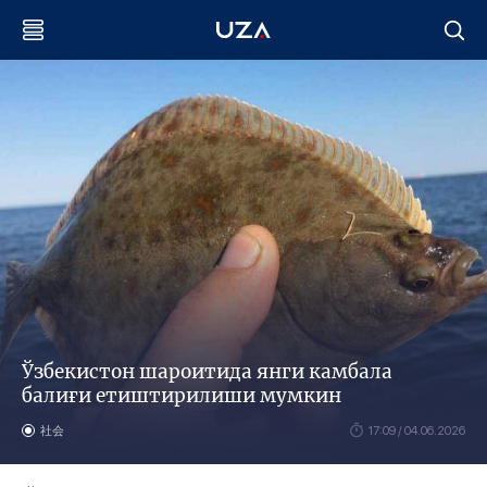
Ўзбекистон шароитида янги камбала
балиғи етиштирилиши мумкин
社会
17:09 / 04.06.2026