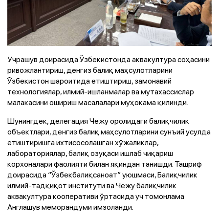
Учрашув доирасида Ўзбекистонда аквакултура соҳасини
ривожлантириш, денгиз балиқ маҳсулотларини
Ўзбекистон шароитида етиштириш, замонавий
технологиялар, илмий-ишланмалар ва мутахассислар
малакасини ошириш масалалари муҳокама қилинди.
Шунингдек, делегация Чежу оролидаги балиқчилик
объектлари, денгиз балиқ маҳсулотларини сунъий усулда
етиштиришга ихтисосолашган хўжаликлар,
лабораториялар, балиқ озуқаси ишлаб чиқариш
корхоналари фаолияти билан яқиндан танишди. Ташриф
доирасида “Ўзбекбалиқсаноат” уюшмаси, Балиқчилик
илмий-тадқиқот институти ва Чежу балиқчилик
аквакултура кооперативи ўртасида уч томонлама
Англашув меморандуми имзоланди.