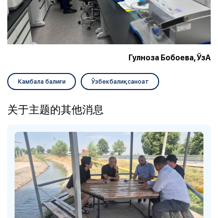
Гулноза Бобоева, ЎзА
Камбала балиғи
Ўзбекбалиқсаноат
关于主题的其他消息