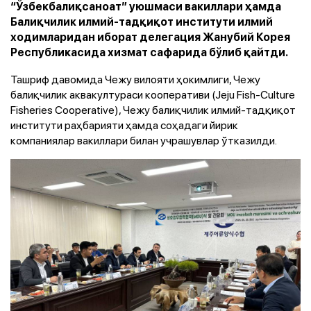
“Ўзбекбалиқсаноат” уюшмаси вакиллари ҳамда
Балиқчилик илмий-тадқиқот институти илмий
ходимларидан иборат делегация Жанубий Корея
Республикасида хизмат сафарида бўлиб қайтди.
Ташриф давомида Чежу вилояти ҳокимлиги, Чежу
балиқчилик аквакултураси кооперативи (Jeju Fish-Culture
Fisheries Cooperative), Чежу балиқчилик илмий-тадқиқот
институти раҳбарияти ҳамда соҳадаги йирик
компаниялар вакиллари билан учрашувлар ўтказилди.