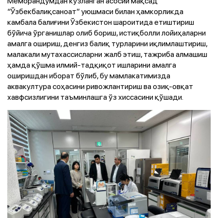
Меморандумдан кўзланган асосий мақсад
“Ўзбекбалиқсаноат” уюшмаси билан ҳамкорликда
камбала балиғини Ўзбекистон шароитида етиштириш
бўйича ўрганишлар олиб бориш, истиқболли лойиҳаларни
амалга ошириш, денгиз балиқ турларини иқлимлаштириш,
малакали мутахассисларни жалб этиш, тажриба алмашиш
ҳамда қўшма илмий-тадқиқот ишларини амалга
оширишдан иборат бўлиб, бу мамлакатимизда
аквакултура соҳасини ривожлантириш ва озиқ-овқат
хавфсизлигини таъминлашга ўз хиссасини қўшади.