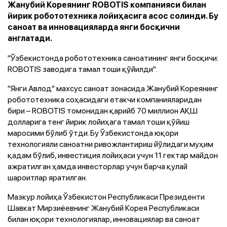
Жанубий Кореянинг ROBOTIS компанияси билан
йирик робототехника лойиҳасига асос солинди. Бу
саноат ва инновацияларда янги босқични
англатади.
"Ўзбекистонда робототехника саноатининг янги босқичи:
ROBOTIS заводига тамал тоши қўйилди".
"Янги Авлод" махсус саноат зонасида Жанубий Кореянинг
робототехника соҳасидаги етакчи компанияларидан
бири – ROBOTIS томонидан қарийб 70 миллион АҚШ
долларига тенг йирик лойиҳага тамал тоши қўйиш
маросими бўлиб ўтди. Бу Ўзбекистонда юқори
технологияли саноатни ривожлантириш йўлидаги муҳим
қадам бўлиб, инвестиция лойиҳаси учун 11 гектар майдон
ажратилган ҳамда инвесторлар учун барча қулай
шароитлар яратилган.
Мазкур лойиҳа Ўзбекистон Республикаси Президенти
Шавкат Мирзиёевнинг Жанубий Корея Республикаси
билан юқори технологиялар, инновациялар ва саноат