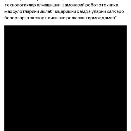
технологиялар алмашишни, замонавий робототехника
маҳсулотларини ишлаб чиқаришни ҳамда уларни халқаро
бозорларга экспорт қилишни режалаштирмоқдамиз".