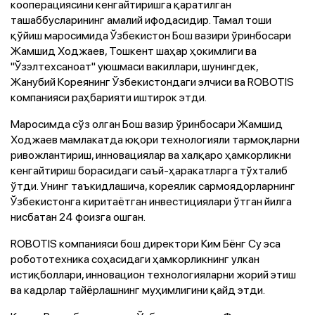
кооперациясини кенгайтиришга қаратилган
ташаббусларининг амалий ифодасидир. Тамал тоши
қўйиш маросимида Ўзбекистон Бош вазири ўринбосари
Жамшид Ходжаев, Тошкент шаҳар ҳокимлиги ва
"Ўзэлтехсаноат" уюшмаси вакиллари, шунингдек,
Жанубий Кореянинг Ўзбекистондаги элчиси ва ROBOTIS
компанияси раҳбарияти иштирок этди.
Маросимда сўз олган Бош вазир ўринбосари Жамшид
Ходжаев мамлакатда юқори технологияли тармоқларни
ривожлантириш, инновациялар ва халқаро ҳамкорликни
кенгайтириш борасидаги саъй-ҳаракатларга тўхталиб
ўтди. Унинг таъкидлашича, кореялик сармоядорларнинг
Ўзбекистонга киритаётган инвестициялари ўтган йилга
нисбатан 24 фоизга ошган.
ROBOTIS компанияси бош директори Ким Бёнг Су эса
робототехника соҳасидаги ҳамкорликнинг улкан
истиқболлари, инновацион технологияларни жорий этиш
ва кадрлар тайёрлашнинг муҳимлигини қайд этди.