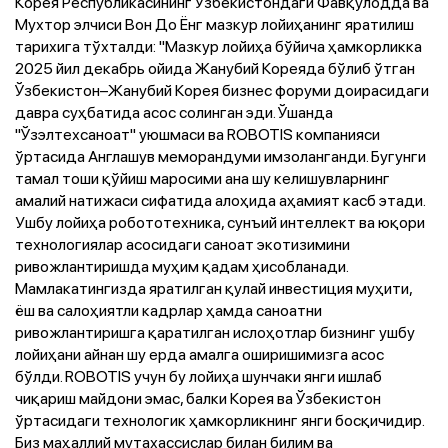
Корея Республикасининг Ўзбекистондаги Фавқулодда ва
Мухтор элчиси Вон До Ёнг мазкур лойиҳанинг яратилиш
тарихига тўхталди: "Мазкур лойиҳа бўйича ҳамкорликка
2025 йил декабрь ойида Жанубий Кореяда бўлиб ўтган
Ўзбекистон–Жанубий Корея бизнес форуми доирасидаги
давра суҳбатида асос солинган эди. Ўшанда
"Ўзэлтехсаноат" уюшмаси ва ROBOTIS компанияси
ўртасида Англашув меморандуми имзоланганди. Бугунги
тамал тоши қўйиш маросими ана шу келишувларнинг
амалий натижаси сифатида алоҳида аҳамият касб этади.
Ушбу лойиҳа робототехника, сунъий интеллект ва юқори
технологиялар асосидаги саноат экотизимини
ривожлантиришда муҳим қадам ҳисобланади.
Мамлакатингизда яратилган қулай инвестиция муҳити,
ёш ва салоҳиятли кадрлар ҳамда саноатни
ривожлантиришга қаратилган ислоҳотлар бизнинг ушбу
лойиҳани айнан шу ерда амалга оширишимизга асос
бўлди. ROBOTIS учун бу лойиҳа шунчаки янги ишлаб
чиқариш майдони эмас, балки Корея ва Ўзбекистон
ўртасидаги технологик ҳамкорликнинг янги босқичидир.
Биз маҳаллий мутахассислар билан билим ва