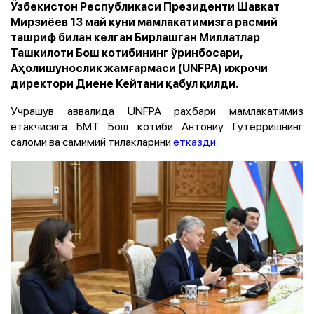
Ўзбекистон Республикаси Президенти Шавкат
Мирзиёев 13 май куни мамлакатимизга расмий
ташриф билан келган Бирлашган Миллатлар
Ташкилоти Бош котибининг ўринбосари,
Аҳолишунослик жамғармаси (UNFPA) ижрочи
директори Диене Кейтани қабул қилди.
Учрашув аввалида UNFPA раҳбари мамлакатимиз
етакчисига БМТ Бош котиби Антониу Гутерришнинг
саломи ва самимий тилакларини
етказди
.