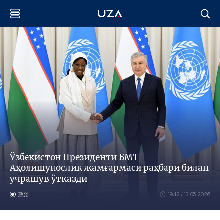
Ўзбекистон Президенти БМТ
Аҳолишунослик жамғармаси раҳбари билан
учрашув ўтказди
政治
19:12 / 13.05.2026