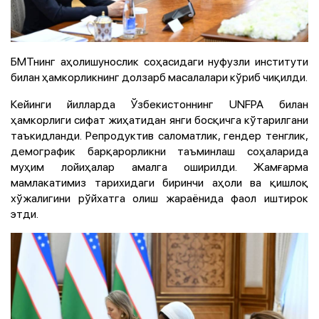
БМТнинг аҳолишунослик соҳасидаги нуфузли институти
билан ҳамкорликнинг долзарб масалалари кўриб чиқилди.
Кейинги йилларда Ўзбекистоннинг UNFPA билан
ҳамкорлиги сифат жиҳатидан янги босқичга кўтарилгани
таъкидланди. Репродуктив саломатлик, гендер тенглик,
демографик барқарорликни таъминлаш соҳаларида
муҳим лойиҳалар амалга оширилди. Жамғарма
мамлакатимиз тарихидаги биринчи аҳоли ва қишлоқ
хўжалигини рўйхатга олиш жараёнида фаол иштирок
этди.