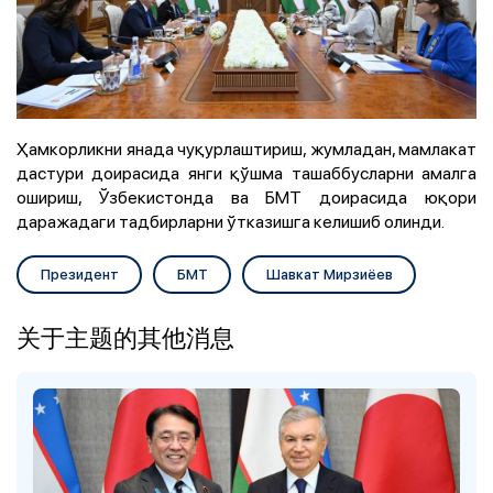
Ҳамкорликни янада чуқурлаштириш, жумладан, мамлакат
дастури доирасида янги қўшма ташаббусларни амалга
ошириш, Ўзбекистонда ва БМТ доирасида юқори
даражадаги тадбирларни ўтказишга келишиб олинди.
Президент
БМТ
Шавкат Мирзиёев
关于主题的其他消息