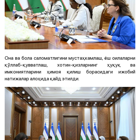
Она ва бола саломатлигини мустаҳкамлаш, ёш оилаларни
қўллаб-қувватлаш, хотин-қизларнинг ҳуқуқ ва
имкониятларини ҳимоя қилиш борасидаги ижобий
натижалар алоҳида қайд этилди.