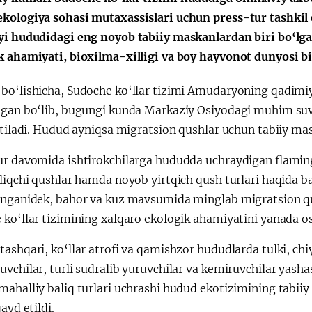
kologiya sohasi mutaxassislari uchun press-tur tashkil e
会
宪法改革
yi hududidagi eng noyob tabiiy maskanlardan biri bo‘lg
k ahamiyati, bioxilma-xilligi va boy hayvonot dunyosi bi
bo‘lishicha, Sudoche ko‘llar tizimi Amudaryoning qadimiy 
ngan bo‘lib, bugungi kunda Markaziy Osiyodagi muhim suv-
etiladi. Hudud ayniqsa migratsion qushlar uchun tabiiy mas
ur davomida ishtirokchilarga hududda uchraydigan flaming
liqchi qushlar hamda noyob yirtqich qush turlari haqida ba
anganidek, bahor va kuz mavsumida minglab migratsion q
 ko‘llar tizimining xalqaro ekologik ahamiyatini yanada 
ashqari, ko‘llar atrofi va qamishzor hududlarda tulki, ch
vchilar, turli sudralib yuruvchilar va kemiruvchilar yasha
mahalliy baliq turlari uchrashi hudud ekotizimining tabi
qayd etildi.