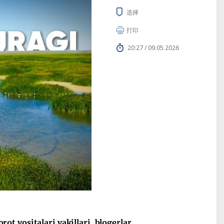
选择
打印
20:27 / 09.05.2026
t vositalari vakillari, blogerlar