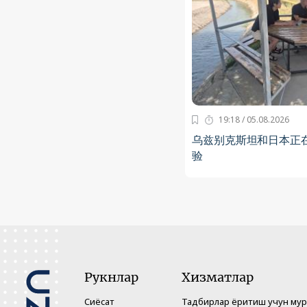
19:18 / 05.08.2026
乌兹别克斯坦和日本正
验
Рукнлар
Хизматлар
Сиёсат
Тадбирлар ёритиш учун му