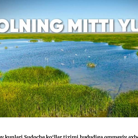
 kunlari Sudoche ko‘llar tizimi hududiga ommaviy axboro