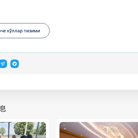
оче кўллар тизими
息