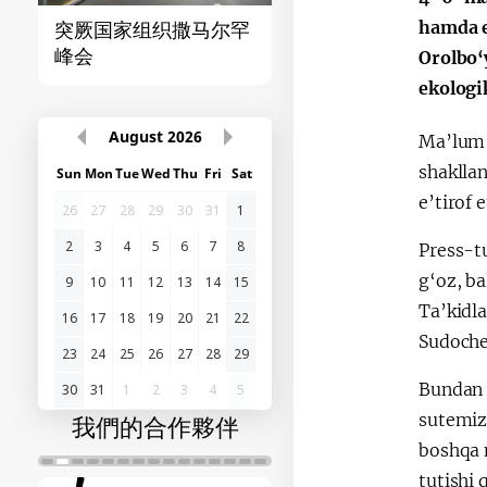
hamda e
突厥国家组织撒马尔罕
首届“中国-中亚”峰
峰会
Orolbo‘
ekologi
August
2026
Ma’lum 
shaklla
Sun
Mon
Tue
Wed
Thu
Fri
Sat
e’tirof 
26
27
28
29
30
31
1
2
3
4
5
6
7
8
Press-t
g‘oz, ba
9
10
11
12
13
14
15
Ta’kidl
16
17
18
19
20
21
22
Sudoche
23
24
25
26
27
28
29
Bundan t
30
31
1
2
3
4
5
sutemizu
我們的合作夥伴
boshqa 
tutishi 