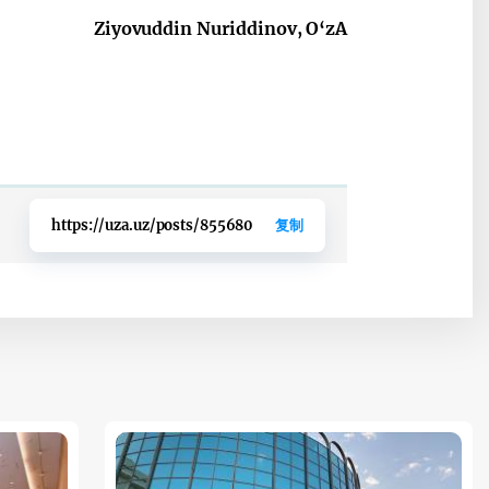
Ziyovuddin Nuriddinov, O‘zA
https://uza.uz/posts/855680
复制