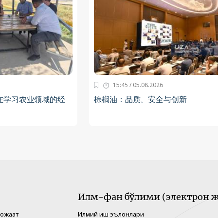
15:45 / 05.08.2026
在学习农业领域的经
棕榈油：品质、安全与创新
Илм-фан бўлими (электрон ж
рожаат
Илмий иш эълонлари