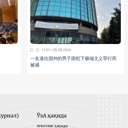
12:51 / 05.08.2026
一名逃往国外的男子因犯下极端主义罪行而
被捕
урнал)
ЎзА ҳақида
Агентлик ҳақида