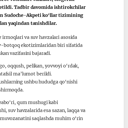
tildi. Tadbir davomida ishtirokchilar
an Sudoche-Akpeti ko‘llar tizimining
lan yaqindan tanishdilar.
irmoqlari va suv havzalari asosida
botqoq ekotizimlaridan biri sifatida
kan vazifasini bajaradi.
o, oqqush, pelikan, yovvoyi o‘rdak,
tafsil ma’lumot berildi.
ushlarning ushbu hududga qo‘nishi
oshirmoqda.
iyabo‘ri, qum mushugi kabi
shi, suv havzalarida esa sazan, laqqa va
iy muvozanatini saqlashda muhim o‘rin