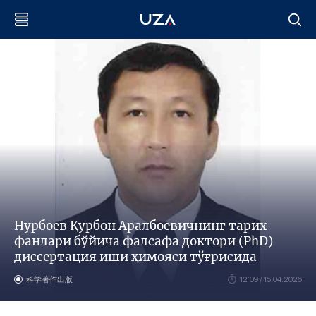
Нурбоев Қурбон Аралбоевичнинг тарих
фанлари бўйича фалсафа доктори (PhD)
диссертация иши ҳимояси тўғрисида
科学著作出版
12:09 / 15.04.2026