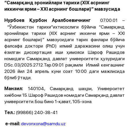
“Самарқанд эронийлари тарихи (ХIХ асрнинг
иккинчи ярми – ХХI асрнинг бошлари)” мавзусида
07.00.01 –
Нурбоев Қурбон Аралбоевичнинг
“Ўзбекистон тарихи”ихтисослиги бўйича “Самарқанд
эронийлари тарихи (ХIХ асрнинг иккинчи ярми – ХХI
асрнинг бошлари)” мавзусидаги тарих фанлари бўйича
фалсафа доктори (PhD) илмий даражасини олиш учун
ёзилган диссертация иши ҳимояси Шароф Рашидов
номидаги Самарқанд давлат университети ҳузуридаги
DSc..03/2025.27.12.Тар.09.01 рақамли Илмий кенгашнинг
2026 йил 24 апрель куни соат 10:00 даги мажлисида
бўлиб ўтади.
140104, Самарқанд шаҳри, Университет
Манзил:
хиёбони 15. Шароф Рашидов номидаги Самарқанд давлат
университети.
Бош бино 1-қават, 105-хона
.
(998
66
)
240-38-41
Тел.:
devonxona@samdu.uz
​ e-mail: