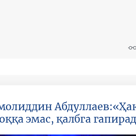
олиддин Абдуллаев:«Ҳа
оққа эмас, қалбга гапира