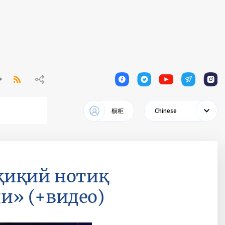
1
1
1
1
1
橱柜
Chinese
қиқий нотиқ
ди» (+видео)