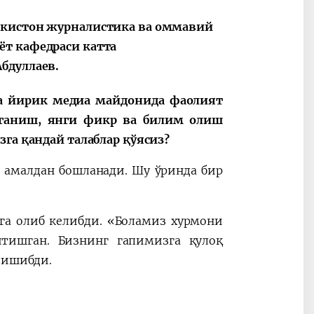
екистон журналистика ва оммавий
ёт кафедраси катта
бдуллаев.
да йирик медиа майдонида фаолият
рганиш, янги фикр ва билим олиш
зга қандай талаблар қўясиз?
, амалдан бошланади. Шу ўринда бир
га олиб келибди. «Боламиз хурмони
тишган. Бизнинг гапимизга қулоқ
лишибди.