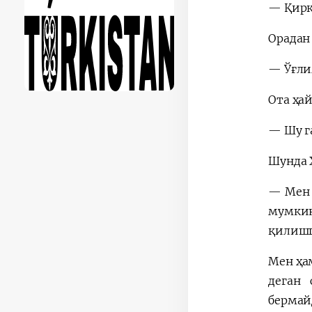
— Қирқ
Орадан
— Ўғли
Ота ҳа
— Шу г
Шунда 
— Мен 
мумкин
қилишг
Мен ҳа
деган 
бермай