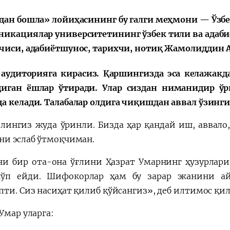
会
宪法改革
дан бошла» лойиҳасининг бу галги меҳмони — Ўзб
икациялар университетининг ўзбек тили ва адаби
чиси, адабиётшунос, тарихчи, нотиқ Жамолиддин А
аудиторияга кирасиз. Қаршингизда эса келажак
иган ёшлар ўтиради. Улар сиздан ниманидир ў
а келади. Талабалар олдига чиқишдан аввал ўзинги
лингиз жуда ўринли. Бизда ҳар қандай иш, аввало
ни эслаб ўтмоқчиман.
ни бир ота-она ўғлини Ҳазрат Умарнинг ҳузурлари
ўп ейди. Шифокорлар ҳам бу зарар эканини ай
пти. Сиз насиҳат қилиб қўйсангиз», деб илтимос қи
Умар уларга: