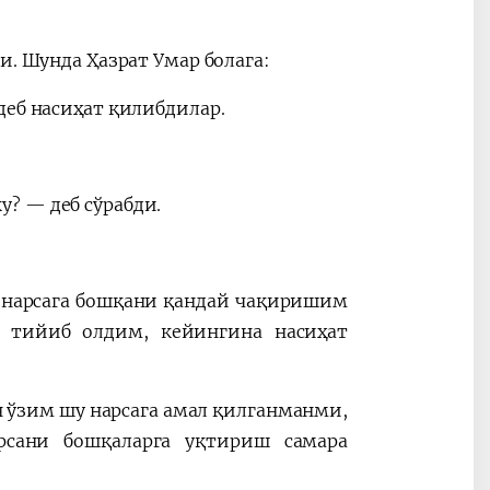
и. Шунда Ҳазрат Умар болага:
деб насиҳат қилибдилар.
? — деб сўрабди.
 нарсага бошқани қандай чақиришим
 тийиб олдим, кейингина насиҳат
н ўзим шу нарсага амал қилганманми,
рсани бошқаларга уқтириш самара