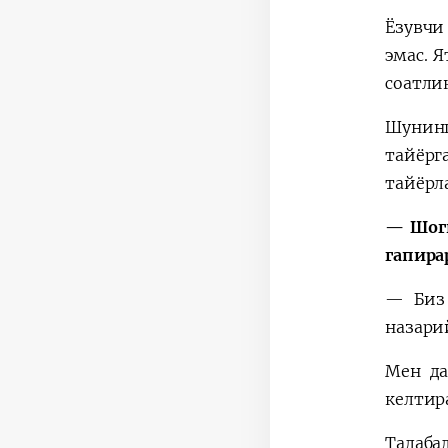
Ёзувчи
эмас. 
соатли
Шунинг
тайёрг
тайёрл
— Шоги
гапира
— Биз 
назари
Мен да
келтир
Талаба