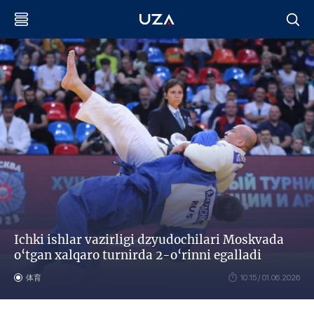
Ichki ishlar vazirligi dzyudochilari Moskvada
o‘tgan xalqaro turnirda 2-o‘rinni egalladi
体育
10:15 / 01.06.2026