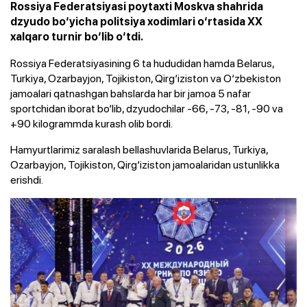
Rossiya Federatsiyasi poytaxti Moskva shahrida
dzyudo bo‘yicha politsiya xodimlari o‘rtasida XX
xalqaro turnir bo‘lib o‘tdi.
Rossiya Federatsiyasining 6 ta hududidan hamda Belarus,
Turkiya, Ozarbayjon, Tojikiston, Qirg‘iziston va O‘zbekiston
jamoalari qatnashgan bahslarda har bir jamoa 5 nafar
sportchidan iborat bo‘lib, dzyudochilar -66, -73, -81, -90 va
+90 kilogrammda kurash olib bordi.
Hamyurtlarimiz saralash bellashuvlarida Belarus, Turkiya,
Ozarbayjon, Tojikiston, Qirg‘iziston jamoalaridan ustunlikka
erishdi.