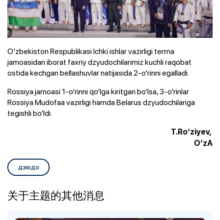
O‘zbekiston Respublikasi Ichki ishlar vazirligi terma
jamoasidan iborat faxriy dzyudochilarimiz kuchli raqobat
ostida kechgan bellashuvlar natijasida 2-o‘rinni egalladi.
Rossiya jamoasi 1-o‘rinni qo‘lga kiritgan bo‘lsa, 3-o‘rinlar
Rossiya Mudofaa vazirligi hamda Belarus dzyudochilariga
tegishli bo‘ldi.
T.Ro‘ziyev,
O‘zA
дзюдо
关于主题的其他消息