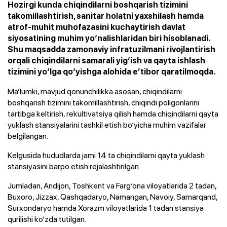
Hozirgi kunda chiqindilarni boshqarish tizimini
takomillashtirish, sanitar holatni yaxshilash hamda
atrof-muhit muhofazasini kuchaytirish davlat
siyosatining muhim yo‘nalishlaridan biri hisoblanadi.
Shu maqsadda zamonaviy infratuzilmani rivojlantirish
orqali chiqindilarni samarali yig‘ish va qayta ishlash
tizimini yo‘lga qo‘yishga alohida e’tibor qaratilmoqda.
Ma’lumki, mavjud qonunchilikka asosan, chiqindilarni
boshqarish tizimini takomillashtirish, chiqindi poligonlarini
tartibga keltirish, rekultivatsiya qilish hamda chiqindilarni qayta
yuklash stansiyalarini tashkil etish bo‘yicha muhim vazifalar
belgilangan.
Kelgusida hududlarda jami 14 ta chiqindilarni qayta yuklash
stansiyasini barpo etish rejalashtirilgan.
Jumladan, Andijon, Toshkent va Farg‘ona viloyatlarida 2 tadan,
Buxoro, Jizzax, Qashqadaryo, Namangan, Navoiy, Samarqand,
Surxondaryo hamda Xorazm viloyatlarida 1 tadan stansiya
qurilishi ko‘zda tutilgan.