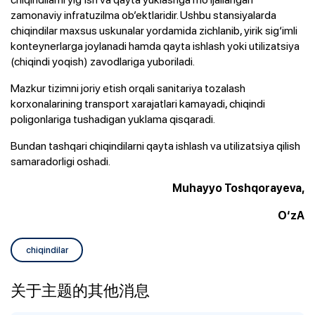
zamonaviy infratuzilma ob’ektlaridir. Ushbu stansiyalarda
chiqindilar maxsus uskunalar yordamida zichlanib, yirik sig‘imli
konteynerlarga joylanadi hamda qayta ishlash yoki utilizatsiya
(chiqindi yoqish) zavodlariga yuboriladi.
Mazkur tizimni joriy etish orqali sanitariya tozalash
korxonalarining transport xarajatlari kamayadi, chiqindi
poligonlariga tushadigan yuklama qisqaradi.
Bundan tashqari chiqindilarni qayta ishlash va utilizatsiya qilish
samaradorligi oshadi.
Muhayyo Toshqorayeva,
O‘zA
chiqindilar
关于主题的其他消息