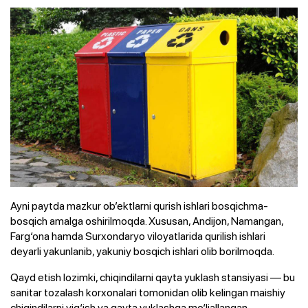
Ayni paytda mazkur ob’ektlarni qurish ishlari bosqichma-
bosqich amalga oshirilmoqda. Xususan, Andijon, Namangan,
Farg‘ona hamda Surxondaryo viloyatlarida qurilish ishlari
deyarli yakunlanib, yakuniy bosqich ishlari olib borilmoqda.
Qayd etish lozimki, chiqindilarni qayta yuklash stansiyasi — bu
sanitar tozalash korxonalari tomonidan olib kelingan maishiy
chiqindilarni yig‘ish va qayta yuklashga mo‘ljallangan