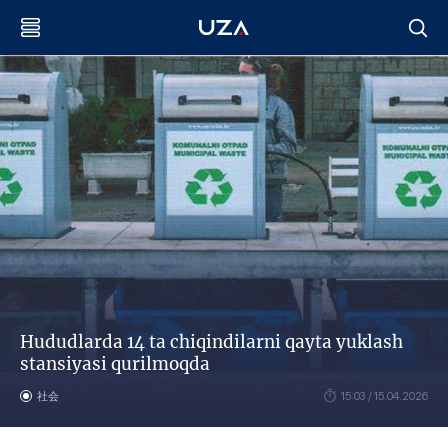
Hududlarda 14 ta chiqindilarni qayta yuklash
stansiyasi qurilmoqda
社会
15:03 / 15.04.2026