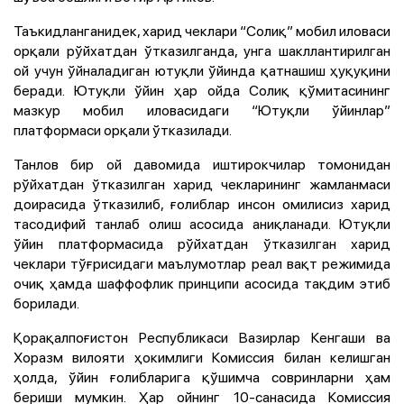
Таъкидланганидек, харид чеклари “Солиқ” мобил иловаси
орқали рўйхатдан ўтказилганда, унга шакллантирилган
ой учун ўйналадиган ютуқли ўйинда қатнашиш ҳуқуқини
беради. Ютуқли ўйин ҳар ойда Солиқ қўмитасининг
мазкур мобил иловасидаги “Ютуқли ўйинлар”
платформаси орқали ўтказилади.
Танлов бир ой давомида иштирокчилар томонидан
рўйхатдан ўтказилган харид чекларининг жамланмаси
доирасида ўтказилиб, ғолиблар инсон омилисиз харид
тасодифий танлаб олиш асосида аниқланади. Ютуқли
ўйин платформасида рўйхатдан ўтказилган харид
чеклари тўғрисидаги маълумотлар реал вақт режимида
очиқ ҳамда шаффофлик принципи асосида тақдим этиб
борилади.
Қорақалпоғистон Республикаси Вазирлар Кенгаши ва
Хоразм вилояти ҳокимлиги Комиссия билан келишган
ҳолда, ўйин ғолибларига қўшимча совринларни ҳам
бериши мумкин. Ҳар ойнинг 10-санасида Комиссия