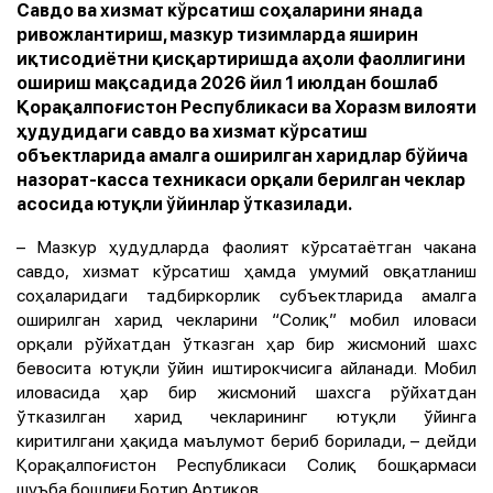
Савдо ва хизмат кўрсатиш соҳаларини янада
ривожлантириш, мазкур тизимларда яширин
иқтисодиётни қисқартиришда аҳоли фаоллигини
ошириш мақсадида 2026 йил 1 июлдан бошлаб
Қорақалпоғистон Республикаси ва Хоразм вилояти
ҳудудидаги савдо ва хизмат кўрсатиш
объектларида амалга оширилган харидлар бўйича
назорат-касса техникаси орқали берилган чеклар
асосида ютуқли ўйинлар ўтказилади.
– Мазкур ҳудудларда фаолият кўрсатаётган чакана
савдо, хизмат кўрсатиш ҳамда умумий овқатланиш
соҳаларидаги тадбиркорлик субъектларида амалга
оширилган харид чекларини “Солиқ” мобил иловаси
орқали рўйхатдан ўтказган ҳар бир жисмоний шахс
бевосита ютуқли ўйин иштирокчисига айланади. Мобил
иловасида ҳар бир жисмоний шахсга рўйхатдан
ўтказилган харид чекларининг ютуқли ўйинга
киритилгани ҳақида маълумот бериб борилади,
– дейди
Қорақалпоғистон Республикаси Солиқ бошқармаси
шуъба бошлиғи Ботир Артиков.