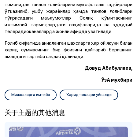
томонидан танлов ғолибларини мукофотлаш тадбирлари
ўтказилиб, ушбу жараёнлар ҳамда танлов ғолиблари
тўғрисидаги маълумотлар Солиқ қўмитасининг
ижтимоий тармоқлардаги саҳифаларида ва ҳудудий
телерадиоканалларда жонли эфирда узатилади.
Ғолиб сифатида аниқланган шахсларга ҳар ой якуни билан
харид суммасининг бир фоизини қайтариб беришнинг
амалдаги тартиби сақлаб қолинади.
Довуд Абибуллаев,
ЎзА мухбири
Мижозларга имтиёз
Харид чеклари уйналди
关于主题的其他消息