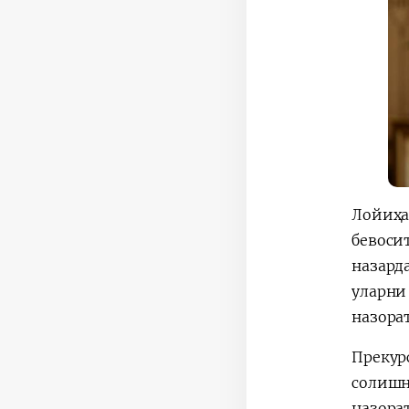
Лойиҳа
бевоси
назард
уларни
назора
Прекур
солишн
назора