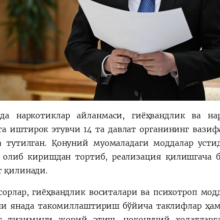
да наркотиклар айланмаси, гиёҳвандлик ва н
та иштирок этувчи 14 та давлат органининг вазиф
а тутилган. Қонуний муомаладаги моддалар усти
 олиб киришдан тортиб, реализация қилишгача б
т қилинади.
сорлар, гиёҳвандлик воситалари ва психотроп мод
и янада такомиллаштириш бўйича таклифлар ҳам 
т тизимини жорий этиш, ноқонуний ҳолатларг