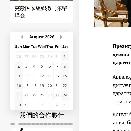
突厥国家组织撒马尔罕
首届“中国-中亚”峰
峰会
August
2026
Презид
Sun
Mon
Tue
Wed
Thu
Fri
Sat
ҳимоя 
26
27
28
29
30
31
1
қарати
2
3
4
5
6
7
8
9
10
11
12
13
14
15
Аввало
қилув
16
17
18
19
20
21
22
қарат
23
24
25
26
27
28
29
томон
30
31
1
2
3
4
5
我們的合作夥伴
Қонун 
янги б
хавфли