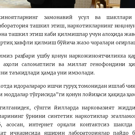
жиноятларнинг замонавий усул ва шакллари 
аборатория ташкил этиш, наркотикларнинг ноқону
она ташкил этиш каби қилмишлар учун алоҳида жав
 ортиқ хавфли қилмиш бўйича жазо чоралари оғирл
имиз раҳбари ушбу қонун наркожиноятчиликка қа
 аҳоли саломатлиги ва миллат генофондини ҳ
ни таъкидлади ҳамда уни имзолади.
отда идоралараро ишчи гуруҳ томонидан ишлаб чиқ
и моддалар тўғрисида”ги қонун лойиҳаси ҳақида ҳам
тилганидек, сўнгги йилларда нарковазият жидди
ларининг ўрнини синтетик наркотиклар эгалламо
б, асосан, интернет орқали контактсиз шаклд
ат ичкарисида яширин лабораториялар пайдо б