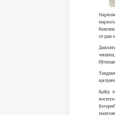
Нарко
наркол
бангих
10 дан
Давлат
чиқиш,
бўлиши
Тақдим
қилувч
Қайд э
восита
ўзгари
мамлак