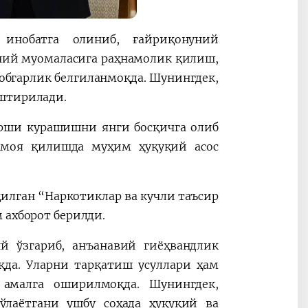
инобатга олиниб, ғайриқонуний
ний муомаласига раҳнамолик қилиш,
обгарлик белгиланмоқда. Шунингдек,
аштирилади.
рши курашишни янги босқичга олиб
имоя қилишда муҳим ҳуқуқий асос
илган “Наркотиклар ва кучли таъсир
 ахборот берилди.
й ўзгариб, анъанавий гиёҳвандлик
қда. Уларни тарқатиш усуллари ҳам
а амалга оширилмоқда. Шунингдек,
ўлаётгани ушбу соҳада ҳуқуқий ва