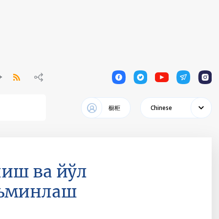
1
1
1
1
1
橱柜
Chinese
иш ва йўл
аъминлаш