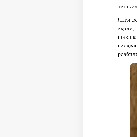
ташкил
Янги қ
аҳоли
шаклл
гиёҳва
реабил