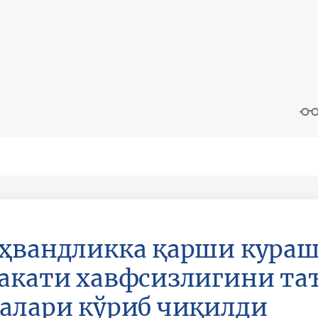
ҳвандликка қарши кураш
акати хавфсизлигини т
алари кўриб чиқилди