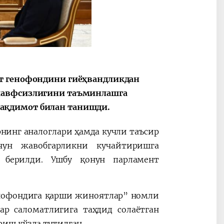
ат генофондини гиёҳвандликдан
 хавфсизлигини таъминлашга
ақдимот билан танишди.
рнинг аналоглари ҳамда кучли таъсир
чун жавобгарликни кучайтиришга
 берилди. Ушбу қонун парламент
енофондига қарши жиноятлар” номли
ар саломатлигига таҳдид солаётган
иш кўзда тутилган.