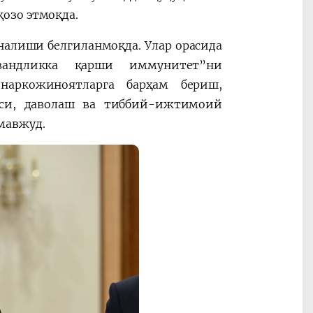
озо этмоқда.
ўналиши белгиланмоқда. Улар орасида
ҳвандликка қарши иммунитет”ни
наркожиноятларга барҳам бериш,
каси, даволаш ва тиббий-ижтимоий
мавжуд.