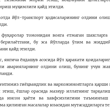
ириш муҳимлиги қайд этилди.
отда йўл-транспорт ҳодисаларининг олдини олиш
лди.
фуқаролар томонидан вояга етмаган шахсларга
 берилаётгани, бу эса йўлларда ўлим ва жидди
гани қайд этилди.
с, янгича ёндашув асосида йўл ҳаракати қоидалар
ли аварияларнинг олдини олиш, бунинг учун жа
ланди.
ентимиз гиёҳвандлик ва наркожиноятларга қарши 
 этиш, ёшлар орасида мазкур иллатнинг тарқали
рда инсон ҳаёти ва хавфсизлигини таъминлаш 
ма қилинган масалалар юзасидан мутасаддиларга т