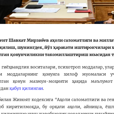
会
宪法改革
ент Шавкат Мирзиёев аҳоли саломатлиги ва милл
қилиш, шунингдек, йўл ҳаракати иштирокчилари
лган қонунчиликни такомиллаштириш юзасидан т
, гиёҳвандлик воситалари, психотроп моддалар, ула
чи моддаларнинг қонунга хилоф муомаласи у
илган қонун мазмун-моҳияти ҳақида маълумот
идан
қабул қилинган
.
билан Жиноят кодексига “Аҳоли саломатлиги ва г
об киритилмоқда, бу орқали аҳоли, айниқса, ёшл
 қилмишлар учун жавобгарлик чораларини кучайтир