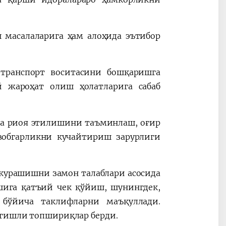
 масалаларига ҳам алоҳида эътибор
 транспорт воситасини бошқаришга
й жароҳат олиш ҳолатларига сабаб
ига риоя этилишини таъминлаш, оғир
вобгарликни кучайтириш зарурлиги
курашишни замон талаблари асосида
шига қатъий чек қўйиш, шунингдек,
бўйича таклифларни маъқуллади.
егишли топшириқлар берди.