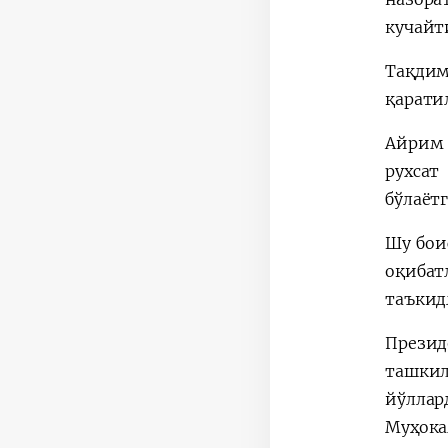
кучайт
Тақдим
қарати
Айрим 
рухсат
бўлаёт
Шу бои
оқибат
таъкид
Презид
ташкил
йўлла
Муҳока