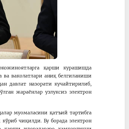
аркожиноятларга қарши курашишда
а ва ваколатлари аниқ белгиланиши
дан давлат назорати кучайтирилиб,
ўлган жараёнлар узлуксиз электрон
далар муомаласини қатъий тартибга
кўриб чиқилди. Бу борада электрон
а қарши идоралараро ҳамкорликни