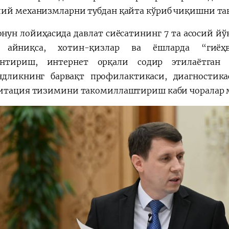
ий механизмларни тубдан қайта кўриб чиқишни тақ
онун лойиҳасида давлат сиёсатининг 7 та асосий й
, айниқса, хотин-қизлар ва ёшларда “гиё
антириш, интернет орқали содир этилаётган 
ндликнинг барвақт профилактикаси, диагности
итация тизимини такомиллаштириш каби чоралар 