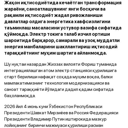
Жаҳон иқтисодиётида кечаётган трансформация
жараёни, саноатлашувнинг янги босқичи ва
рақамли иқтисодиёт жадал ривожланиши
давлатлар олдига энергетика хавфсизлигини
таъминлаш масаласини устувор вазифа сифатида
қўймоқда. Электр токига талаб изчил ортиши
шароитида барқарор, самарали ва узоқ муддатли
энергия манбаларини шакллантириш иқтисодий
тараққиётнинг муҳим шартига айланмоқда.
Шу нуқтаи назардан Жиззах вилояти Фориш туманида
интеграциялашган атом электр станцияси қурилишига
старт берилиши нафақат соҳада муҳим воқеа, балки
мамлакатимизнинг технология модернизацияси ва
саноат тараққиёти йўлидаги дадил қадам сифатида
баҳоланмоқда.
2026 йил 4 июнь куни Ўзбекистон Республикаси
Президенти Шавкат Мирзиёев ва Россия Федерацияси
Президенти Владимир Путин иштирокида мазкур
лойиҳанинг биринчи мажмуаси қурилиши расман