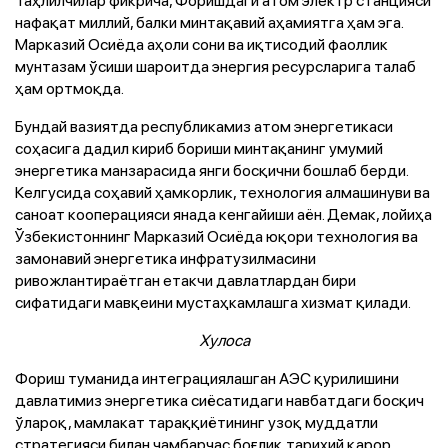
нафақат миллий, балки минтақавий аҳамиятга ҳам эга.
Марказий Осиёда аҳоли сони ва иқтисодий фаоллик
мунтазам ўсиши шароитда энергия ресурсларига талаб
ҳам ортмоқда.
Бундай вазиятда республикамиз атом энергетикаси
соҳасига дадил кириб бориши минтақанинг умумий
энергетика манзарасида янги босқични бошлаб берди.
Келгусида соҳавий ҳамкорлик, технология алмашинуви ва
саноат кооперацияси янада кенгайиши аён. Демак, лойиҳа
Ўзбекистоннинг Марказий Осиёда юқори технология ва
замонавий энергетика инфратузилмасини
ривожлантираётган етакчи давлатлардан бири
сифатидаги мавқеини мустаҳкамлашга хизмат қилади.
Хулоса
Фориш туманида интеграциялашган АЭС қурилишини
давлатимиз энергетика сиёсатидаги навбатдаги босқич
ўлароқ, мамлакат тараққиётининг узоқ муддатли
стратегияси билан чамбарчас боғлиқ тарихий қарор