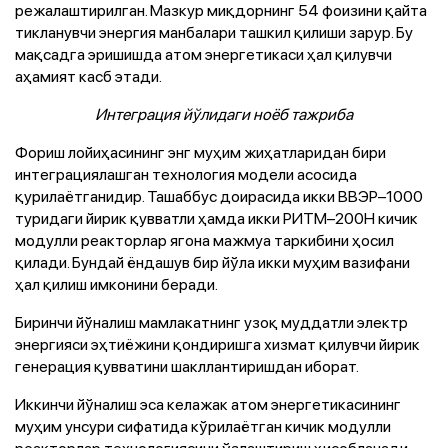
режалаштирилган. Мазкур миқдорнинг 54 фоизини қайта
тикланувчи энергия манбалари ташкил қилиши зарур. Бу
мақсадга эришишда атом энергетикаси ҳал қилувчи
аҳамият касб этади.
Интеграция йўлидаги ноёб тажриба
Фориш лойиҳасининг энг муҳим жиҳатларидан бири
интеграциялашган технология модели асосида
қурилаётганидир. Ташаббус доирасида икки ВВЭР–1000
туридаги йирик қувватли ҳамда икки РИТМ–200Н кичик
модулли реакторлар ягона мажмуа таркибини ҳосил
қилади. Бундай ёндашув бир йўла икки муҳим вазифани
ҳал қилиш имконини беради.
Биринчи йўналиш мамлакатнинг узоқ муддатли электр
энергияси эҳтиёжини қондиришга хизмат қилувчи йирик
генерация қувватини шакллантиришдан иборат.
Иккинчи йўналиш эса келажак атом энергетикасининг
муҳим унсури сифатида кўрилаётган кичик модулли
реакторлар технологиясини ўзлаштириш ҳисобланади.