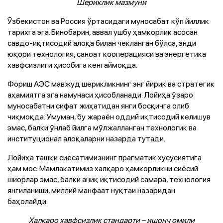
Шериклик мазмуни
Ўзбекистон ва Россия ўртасидаги муносабат кўп йиллик
тарихга эга. Бинобарин, аввал ушбу ҳамкорлик асосан
савдо-иқтисодий алоқа билан чекланган бўлса, энди
юқори технология, саноат кооперацияси ва энергетика
хавфсизлиги ҳисобига кенгаймоқда.
Фориш АЭС мавжуд шерикликнинг энг йирик ва стратегик
аҳамиятга эга намунаси ҳисобланади. Лойиҳа ўзаро
муносабатни сифат жиҳатидан янги босқичга олиб
чиқмоқда. Умуман, бу жараён оддий иқтисодий келишув
эмас, балки ўнлаб йилга мўлжалланган технологик ва
институционал алоқаларни назарда тутади.
Лойиҳа ташқи сиёсатимизнинг прагматик хусусиятига
ҳам мос. Мамлакатимиз халқаро ҳамкорликни сиёсий
шиорлар эмас, балки аниқ иқтисодий самара, технология
янгиланиши, миллий манфаат нуқтаи назаридан
баҳолайди.
Халқаро хавфсизлик стандарти – ишонч омили