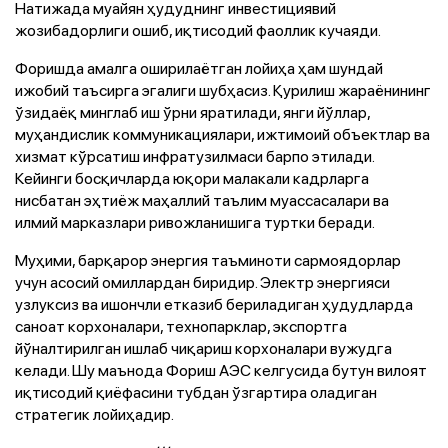
Натижада муайян ҳудуднинг инвестициявий
жозибадорлиги ошиб, иқтисодий фаоллик кучаяди.
Форишда амалга оширилаётган лойиҳа ҳам шундай
ижобий таъсирга эгалиги шубҳасиз. Қурилиш жараёнининг
ўзидаёқ минглаб иш ўрни яратилади, янги йўллар,
муҳандислик коммуникациялари, ижтимоий объектлар ва
хизмат кўрсатиш инфратузилмаси барпо этилади.
Кейинги босқичларда юқори малакали кадрларга
нисбатан эҳтиёж маҳаллий таълим муассасалари ва
илмий марказлари ривожланишига туртки беради.
Муҳими, барқарор энергия таъминоти сармоядорлар
учун асосий омиллардан биридир. Электр энергияси
узлуксиз ва ишончли етказиб бериладиган ҳудудларда
саноат корхоналари, технопарклар, экспортга
йўналтирилган ишлаб чиқариш корхоналари вужудга
келади. Шу маънода Фориш АЭС келгусида бутун вилоят
иқтисодий қиёфасини тубдан ўзгартира оладиган
стратегик лойиҳадир.