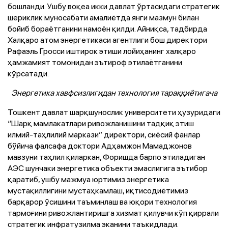
бошланди. Ушбу воқеа икки давлат ўртасидаги стратегик
шериклик муносабати амалиётда янги мазмун билан
бойиб бораётганини намоён қилди. Айниқса, тадбирда
Халқаро атом энергетикаси агентлиги бош директори
Рафаэль Гросси иштирок этиши лойиҳанинг халқаро
ҳамжамият томонидан эътироф этилаётганини
кўрсатади.
Энергетика хавфсизлигидан технология тараққиётигача
Тошкент давлат шарқшунослик университети ҳузуридаги
“Шарқ мамлакатлари ривожланишини тадқиқ этиш
илмий-таҳлилий маркази” директори, сиёсий фанлар
бўйича фалсафа доктори Адҳамжон Мамаджонов
мавзуни таҳлил қиларкан, Форишда барпо этиладиган
АЭС шунчаки энергетика объекти эмаслигига эътибор
қаратиб, ушбу мажмуа юртимиз энергетика
мустақиллигини мустаҳкамлаш, иқтисодиётимиз
барқарор ўсишини таъминлаш ва юқори технология
тармоғини ривожлантиришга хизмат қилувчи кўп қиррали
стратегик инфратузилма эканини таъкидлади.