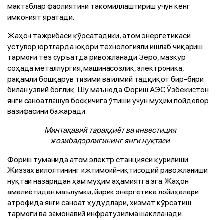
мактаблар фаолиятини такомиллаштириш учун кенг
имконият яратади.
Жаҳон тажрибаси кўрсатадики, атом энергетикаси
устувор юртларда юқори технологияли ишлаб чиқариш
тармоғи тез суръатда ривожланади. Зеро, мазкур
соҳада металлургия, машинасозлик, электроника,
рақамли бошқарув тизими ва илмий тадқиқот бир-бири
билан узвий боғлиқ. Шу маънода Фориш АЭС Ўзбекистон
янги саноатлашув босқичига ўтиши учун муҳим пойдевор
вазифасини бажаради.
Минтақавий тараққиёт ва инвестиция
жозибадорлигининг янги нуқтаси
Фориш туманида атом электр станцияси қурилиши
Жиззах вилоятининг ижтимоий-иқтисодий ривожланиши
нуқтаи назаридан ҳам муҳим аҳамиятга эга. Жаҳон
амалиётидан маълумки, йирик энергетика лойиҳалари
атрофида янги саноат ҳудудлари, хизмат кўрсатиш
тармоғи ва замонавий инфратузилма шаклланади.