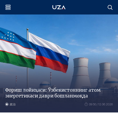
Фориш лойиҳаси: Ўзбекистоннинг атом
энергетикаси даври бошланмоқда
政治
09:50 / 12.06.2026