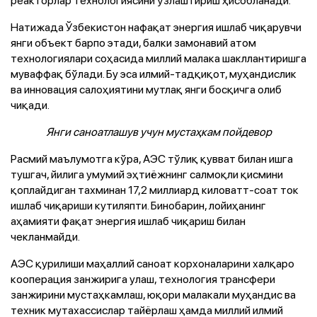
Натижада Ўзбекистон нафақат энергия ишлаб чиқарувчи
янги объект барпо этади, балки замонавий атом
технологиялари соҳасида миллий малака шакллантиришга
муваффақ бўлади. Бу эса илмий-тадқиқот, муҳандислик
ва инновация салоҳиятини мутлақ янги босқичга олиб
чиқади.
Янги саноатлашув учун мустаҳкам пойдевор
Расмий маълумотга кўра, АЭС тўлиқ қувват билан ишга
тушгач, йилига умумий эҳтиёжнинг салмоқли қисмини
қоплайдиган тахминан 17,2 миллиард киловатт-соат ток
ишлаб чиқариши кутиляпти. Бинобарин, лойиҳанинг
аҳамияти фақат энергия ишлаб чиқариш билан
чекланмайди.
АЭС қурилиши маҳаллий саноат корхоналарини халқаро
кооперация занжирига улаш, технология трансфери
занжирини мустаҳкамлаш, юқори малакали муҳандис ва
техник мутахассислар тайёрлаш ҳамда миллий илмий