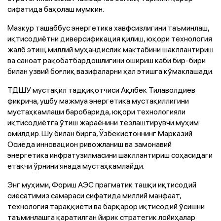
сифатида баҳолаш мумкин.
Мазкур ташаббус энергетика хавфсизлигини таъминлаш,
иқтисодиётни диверсификация қилиш, юқори технология
жалб этиш, миллий муҳандислик мактабини шакллантириш
ва саноат рақобатбардошлигини ошириш каби бир-бири
билан узвий боғлиқ вазифаларни ҳал этишга кўмаклашади.
ТДШУ мустақил тадқиқотчиси Ақлбек Тилаволдиев
фикрича, ушбу мажмуа энергетика мустақиллигини
мустаҳкамлаши баробарида, юқори технологияли
иқтисодиётга ўтиш жараёнини тезлаштирувчи муҳим
омилдир. Шу билан бирга, Ўзбекистоннинг Марказий
Осиёда инновацион ривожланиш ва замонавий
энергетика инфратузилмасини шакллантириш соҳасидаги
етакчи ўрнини янада мустаҳкамлайди.
Энг муҳими, Фориш АЭС прагматик ташқи иқтисодий
сиёсатимиз самараси сифатида миллий манфаат,
технология тараққиёти ва барқарор иқтисодий ўсишни
таъминлашга қаратилган йирик стратегик лойиҳалар