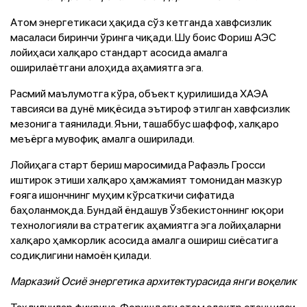
Атом энергетикаси ҳақида сўз кетганда хавфсизлик
масаласи биринчи ўринга чиқади. Шу боис Фориш АЭС
лойиҳаси халқаро стандарт асосида амалга
оширилаётгани алоҳида аҳамиятга эга.
Расмий маълумотга кўра, объект қурилишида ХАЭА
тавсияси ва дунё миқёсида эътироф этилган хавфсизлик
мезонига таянилади. Яъни, ташаббус шаффоф, халқаро
меъёрга мувофиқ амалга оширилади.
Лойиҳага старт бериш маросимида Рафаэль Гросси
иштирок этиши халқаро ҳамжамият томонидан мазкур
ғояга ишончнинг муҳим кўрсаткичи сифатида
баҳоланмоқда. Бундай ёндашув Ўзбекистоннинг юқори
технологияли ва стратегик аҳамиятга эга лойиҳаларни
халқаро ҳамкорлик асосида амалга ошириш сиёсатига
содиқлигини намоён қилади.
Марказий Осиё энергетика архитектурасида янги воқелик
Таҳлилчилар фикрича, Форишдаги атом электр станцияси