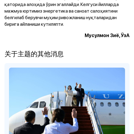
қаторида алоҳида ўрин эгаллайди. Келгуси йилларда
мажмуа юртимиз энергетика ва саноат салоҳиятини
белгилаб берувчи муҳим ривожланиш нуқталаридан
бирига айланиши кутиляпти.
Мусулмон Зиё, ЎзА
关于主题的其他消息