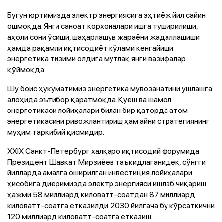
Бугун юртимизда электр энергиясига эҳтиёж йил сайин
ошмоқда. Янги саноат корхоналари ишга туширилиши,
аҳоли сони ўсиши, шаҳарлашув жараёни жадаллашиши
ҳамда рақамли иқтисодиёт кўлами кенгайиши
энергетика тизими олдига мутлақ янги вазифалар
қўймоқда.
Шу боис ҳукуматимиз энергетика мувозанатини ушлашга
алоҳида эътибор қаратмоқда. Қуёш ва шамол
энергетикаси лойиҳалари билан бир қаторда атом
энергетикасини ривожлантириш ҳам айни стратегиянинг
муҳим таркибий қисмидир.
XXIX Санкт-Петербург халқаро иқтисодий форумида
Президент Шавкат Мирзиёев таъкидлаганидек, сўнгги
йилларда амалга оширилган инвестиция лойиҳалари
ҳисобига диёримизда электр энергияси ишлаб чиқариш
ҳажми 58 миллиард киловатт-соатдан 87 миллиард
киловатт-соатга етказилди. 2030 йилгача бу кўрсаткични
120 миллиард киловатт-соатга етказиш