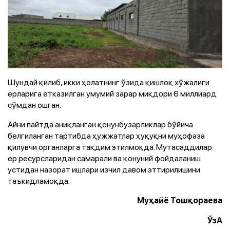
Шундай қилиб, икки ҳолатнинг ўзида қишлоқ хўжалиги
ерларига етказилган умумий зарар миқдори 6 миллиард
сўмдан ошган.
Айни пайтда аниқланган қонунбузарликлар бўйича
белгиланган тартибда ҳужжатлар ҳуқуқни муҳофаза
қилувчи органларга тақдим этилмоқда. Мутасаддилар
ер ресурсларидан самарали ва қонуний фойдаланиш
устидан назорат ишлари изчил давом эттирилишини
таъкидламоқда.
Муҳайё Тошқораева
ЎзА