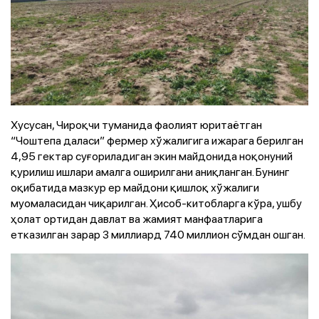
Хусусан, Чироқчи туманида фаолият юритаётган
“Чоштепа даласи” фермер хўжалигига ижарага берилган
4,95 гектар суғориладиган экин майдонида ноқонуний
қурилиш ишлари амалга оширилгани аниқланган. Бунинг
оқибатида мазкур ер майдони қишлоқ хўжалиги
муомаласидан чиқарилган. Ҳисоб-китобларга кўра, ушбу
ҳолат ортидан давлат ва жамият манфаатларига
етказилган зарар 3 миллиард 740 миллион сўмдан ошган.