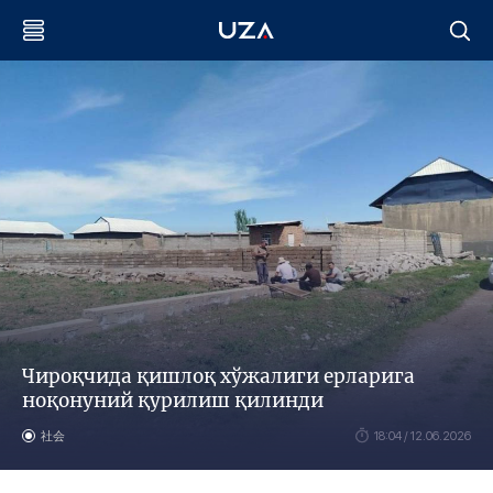
Чироқчида қишлоқ хўжалиги ерларига
ноқонуний қурилиш қилинди
社会
18:04 / 12.06.2026