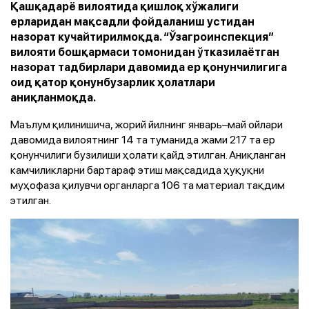
Қашқадарё вилоятида қишлоқ хўжалиги
ерларидан мақсадли фойдаланиш устидан
назорат кучайтирилмоқда. “Ўзагроинспекция”
вилояти бошқармаси томонидан ўтказилаётган
назорат тадбирлари давомида ер қонунчилигига
оид қатор қонунбузарлик ҳолатлари
аниқланмоқда.
Маълум қилинишича, жорий йилнинг январь–май ойлари
давомида вилоятнинг 14 та туманида жами 217 та ер
қонунчилиги бузилиши ҳолати қайд этилган. Аниқланган
камчиликларни бартараф этиш мақсадида ҳуқуқни
муҳофаза қилувчи органларга 106 та материал тақдим
этилган.