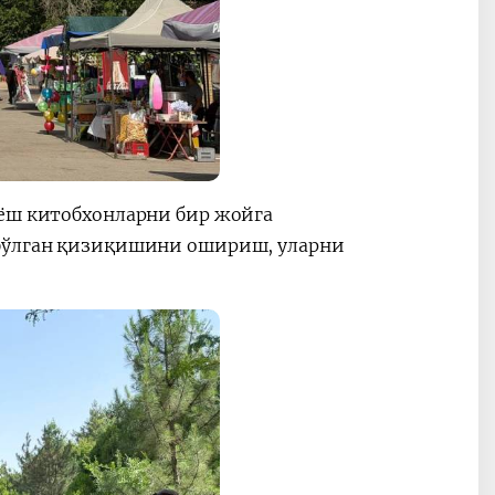
 ёш китобхонларни бир жойга
 бўлган қизиқишини ошириш, уларни