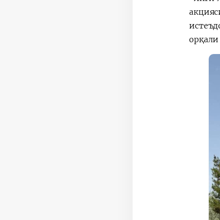
акцияс
истеъд
орқали