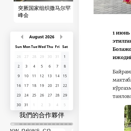
突厥国家组织撒马尔罕
首届“中国-中亚”峰
峰会
1 июнь
August
2026
этилга
Sun
Mon
Tue
Wed
Thu
Fri
Sat
Болажо
26
27
28
29
30
31
1
ижодий
2
3
4
5
6
7
8
Байрам
9
10
11
12
13
14
15
мактаб
16
17
18
19
20
21
22
кўргаз
23
24
25
26
27
28
29
танлов
30
31
1
2
3
4
5
我們的合作夥伴