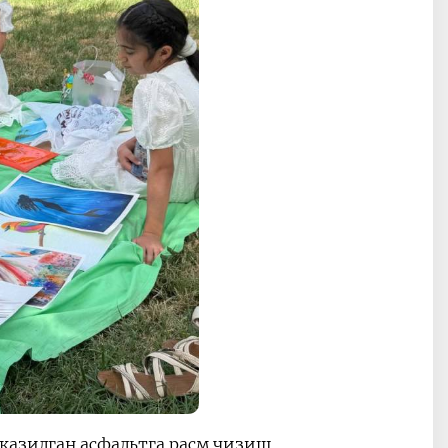
тказилган асфальтга расм чизиш