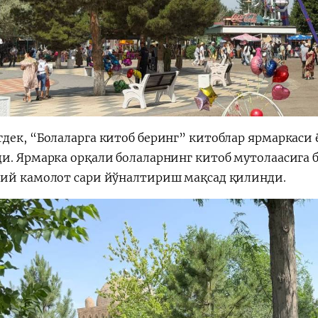
дек, “Болаларга китоб беринг” китоблар ярмаркаси
и. Ярмарка орқали болаларнинг китоб мутолаасига
ий камолот сари йўналтириш мақсад қилинди.