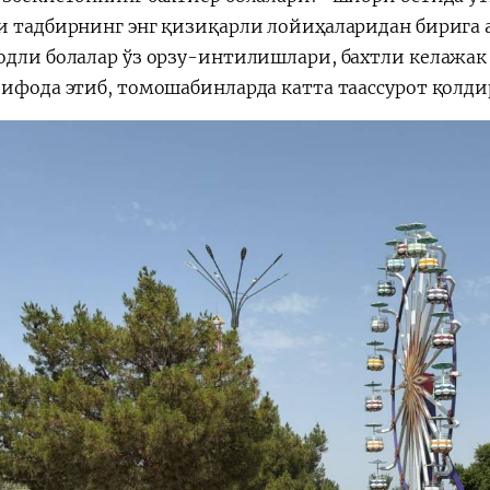
и тадбирнинг энг қизиқарли лойиҳаларидан бирига 
одли болалар ўз орзу-интилишлари, бахтли келажак
 ифода этиб, томошабинларда катта таассурот қолди