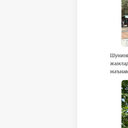
Шунинг
жамлад
маънав