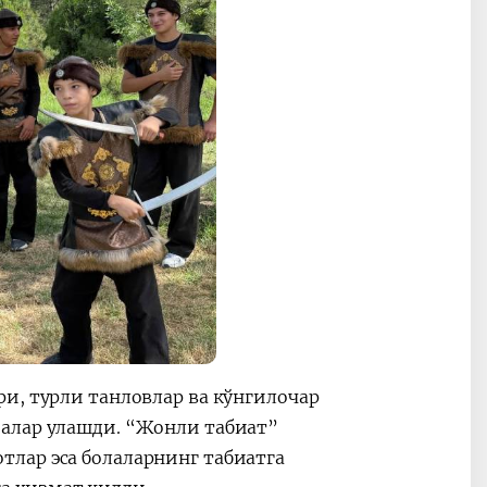
и, турли танловлар ва кўнгилочар
залар улашди. “Жонли табиат”
лар эса болаларнинг табиатга