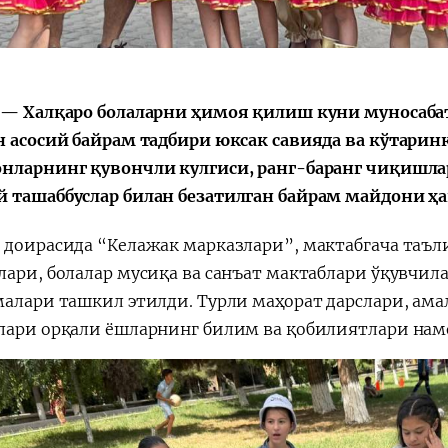
会
宪法改革
 — Халқаро болаларни ҳимоя қилиш куни муносаба
н асосий байрам тадбири юксак савияда ва кўтаринк
нларнинг қувончли кулгиси, ранг-баранг чиқишла
 ташаббуслар билан безатилган байрам майдони ҳ
 доирасида “Келажак марказлари”, мактабгача таъ
лари, болалар мусиқа ва санъат мактаблари ўқувч
малари ташкил этилди. Турли маҳорат дарслари, ам
лари орқали ёшларнинг билим ва қобилиятлари намо