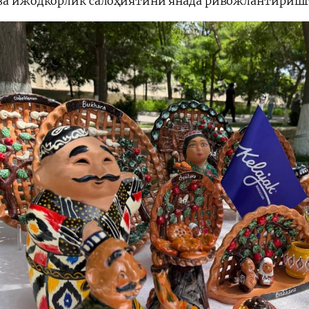
ва ижодкорлик салоҳиятини янада ривожлантиришг