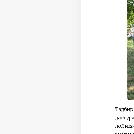
Тадбир
дастур
лойиҳа