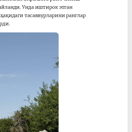
айланди. Унда иштирок этган
 ҳақидаги тасаввурларини ранглар
рди.