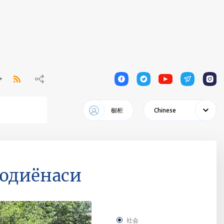
1
1
1
1
1
橱柜
Chinese
шодиёнаси
社会