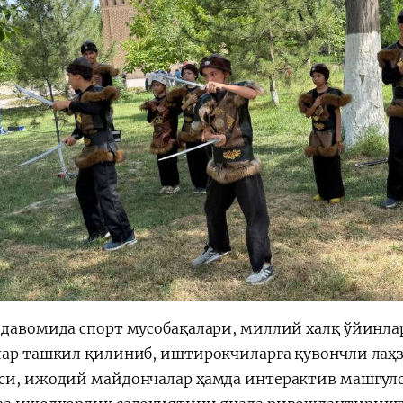
 давомида спорт мусобақалари, миллий халқ ўйинлар
лар ташкил қилиниб, иштирокчиларга қувончли лаҳ
си, ижодий майдончалар ҳамда интерактив машғулот