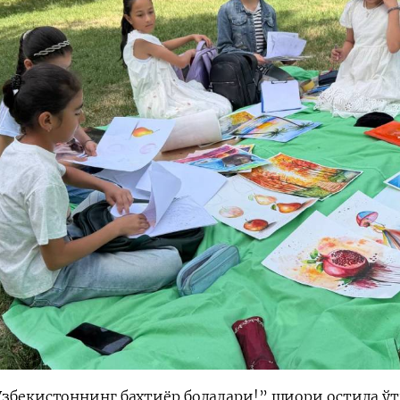
Ўзбекистоннинг бахтиёр болалари!” шиори остида ў