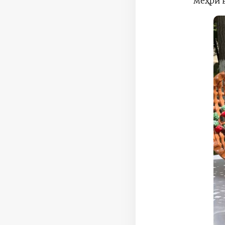
меҳри 