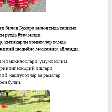
ти билан Бухоро вилоятида ташкил
и руҳда ўтказилди.
р, қизиқарли лойиҳалар ҳамда
ақиқий шодиёна масканига айланди.
лим ташкилотлари, умумтаълим
иларининг ижодий ишлари
алий машғулотлар ва расмлар
ён бўлди.