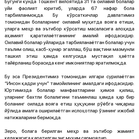
Бугунги кунда Тошкент вилоятида 31 та оилавий болалар
уйи фаолият юритиб, уларда 67 нафар бола
тарбияланмоқда. Бу кўрсаткичлар давлатимиз
томонидан болаларнинг оилавий муҳитда вояга етиши,
уларга меҳр ва эътибор кўрсатиш масаласига алоҳида
аҳамият қаратилаётганининг амалий ифодасидир.
Оилавий болалар уйларида тарбияланаётган болалар учун
таълим олиш, касб-ҳунар эгаллаш, бўш вақтини мазмунли
ташкил этиш ҳамда келгусида мустақил ҳаётга
тайёрланиш борасида кенг имкониятлар яратилмоқда.
Бу эса Президентимиз томонидан илгари сурилаётган
“Инсон қадри учун” тамойилининг амалдаги ифодасидир.
Юртимизда болалар манфаатларини ҳимоя қилиш,
уларнинг бахтли болалигини таъминлаш ҳамда ҳар бир
боланинг оилада вояга етиш ҳуқуқини рўёбга чиқариш
йўлида амалга оширилаётган ислоҳотлар ўзининг ижобий
натижаларини бермоқда.
Зеро, болага берилган меҳр ва эътибор жамият
келажагига қаратилган энг муҳим сармоядир.