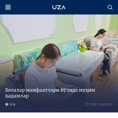
Болалар манфаатлари йўлида муҳим
қадамлар
社会
15:08 / 16.06.2026