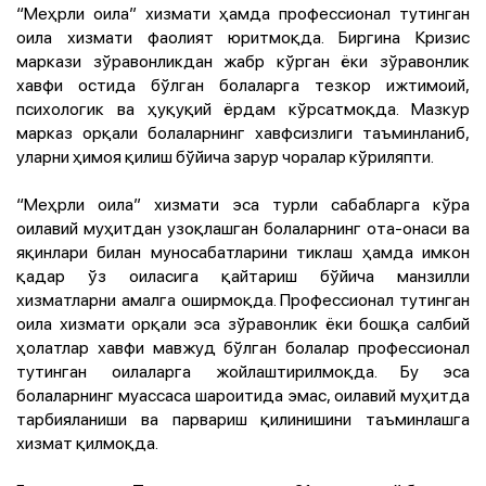
“Меҳрли оила” хизмати ҳамда профессионал тутинган
оила хизмати фаолият юритмоқда. Биргина Кризис
маркази зўравонликдан жабр кўрган ёки зўравонлик
хавфи остида бўлган болаларга тезкор ижтимоий,
психологик ва ҳуқуқий ёрдам кўрсатмоқда. Мазкур
марказ орқали болаларнинг хавфсизлиги таъминланиб,
уларни ҳимоя қилиш бўйича зарур чоралар кўриляпти.
“Меҳрли оила” хизмати эса турли сабабларга кўра
оилавий муҳитдан узоқлашган болаларнинг ота-онаси ва
яқинлари билан муносабатларини тиклаш ҳамда имкон
қадар ўз оиласига қайтариш бўйича манзилли
хизматларни амалга оширмоқда. Профессионал тутинган
оила хизмати орқали эса зўравонлик ёки бошқа салбий
ҳолатлар хавфи мавжуд бўлган болалар профессионал
тутинган оилаларга жойлаштирилмоқда. Бу эса
болаларнинг муассаса шароитида эмас, оилавий муҳитда
тарбияланиши ва парвариш қилинишини таъминлашга
хизмат қилмоқда.