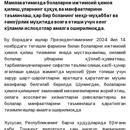
Мамлакатимизда болаларни ижтимоий ҳимоя
қилиш, уларнинг ҳуқуқ ва манфаатларини
таъминлаш, ҳар бир боланинг меҳр-муҳаббат ва
ғамхўрлик муҳитида вояга етиши учун кенг
кўламли ислоҳотлар амалга оширилмоқда.
Бу борадаги ишлар Президентимизнинг
2024 йил 14
ноябрдаги
тегишли фармони билан болаларни ижтимоий
ҳимоя қилиш тизимини янада мустаҳкамлаш, оилавий
болалар уйларини қўллаб-қувватлаш,
тарбияланувчиларнинг сифатли таълим олиши, касб-ҳунар
эгаллаши ҳамда жамиятда муносиб ўрин топиши учун
зарур шарт-шароитларни яратишга қаратилган муҳим
вазифалар белгилаб берилди. Шунингдек, болаларни
ҳимоя қилишнинг замонавий механизмларини жорий этиш,
оилага асосланган хизматларни ривожлантириш ва
болалар манфаатларини таъминлашга қаратилган
тизимли ишлар амалга оширилмоқда.
Хусусан, Республиканинг барча ҳудудларида бўлгани
каби, Тошкент вилоятида ҳам мазкур фармонлар