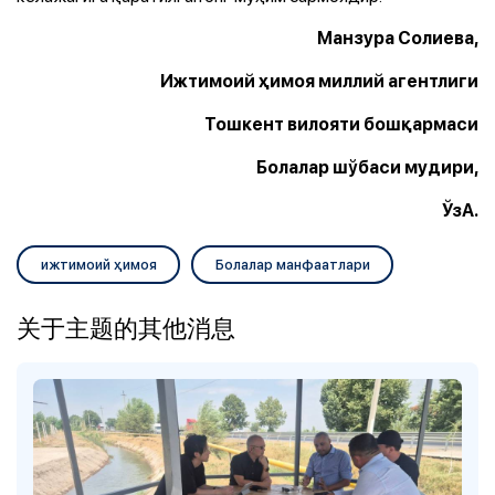
Манзура Солиева,
Ижтимоий ҳимоя миллий агентлиги
Тошкент вилояти бошқармаси
Болалар шўбаси мудири,
ЎзА.
ижтимоий ҳимоя
Болалар манфаатлари
关于主题的其他消息