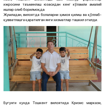
ижросини таъминлаш юзасидан кенг кўламли амалий
ишлар олиб борилмоқда.
Жумладан, вилоятда болаларни ҳимоя қилиш ва қўллаб-
қувватлашга қаратилган янги хизматлар ташкил этилди.
Бугунги кунда Тошкент вилоятида Кризис маркази,