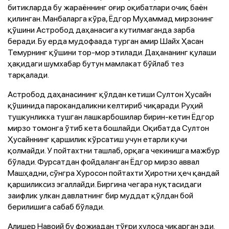
битикларда бу жараённинг оғир оқибатлари очиқ баён
қилинган. Манбаларга кўра, Ёдгор Муҳаммад мирзонинг
қўшини Астробод даҳанасига кутилмаганда зарба
беради. Бу ерда мудофаада турган амир Шайх Ҳасан
Темурнинг қўшини тор-мор этилади. Даҳананинг қулаши
ҳақидаги шумхабар бутун мамлакат бўйлаб тез
тарқалади.
Астробод даҳанасининг қўлдан кетиши Султон Ҳусайн
қўшинида парокандаликни келтириб чиқаради. Руҳий
тушкунликка тушган лашкарбошилар бирин-кетин Ёдгор
мирзо томонга ўтиб кета бошлайди. Оқибатда Султон
Ҳусайннинг қаршилик кўрсатиш учун етарли кучи
қолмайди. У пойтахтни ташлаб, орқага чекинишга мажбур
бўлади. Фурсатдан фойдаланган Ёдгор мирзо аввал
Машҳадни, сўнгра Хуросон пойтахти Ҳиротни ҳеч қандай
қаршиликсиз эгаллайди. Биргина чегара нуқтасидаги
заифлик улкан давлатнинг бир муддат қўлдан бой
берилишига сабаб бўлади.
Алишер Навоий бу фожиадан тўғри хулоса чиқарган эди.