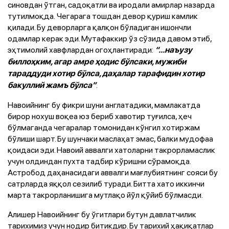
синовдан ўтган, садоқатли ва иродали амирлар назарда
тутилмоқда. Чегарага тошдан девор қуриш камлик
қилади. Бу деворларга қалқон бўладиган ишончли
одамлар керак эди. Мутафаккир ўз сўзида давом этиб,
эҳтимолий хавфлардан огоҳлантиради:
“...наъузу
биллоҳким, агар амре ҳодис бўлсаки, мужиби
тараддуди хотир бўлса, даҳалар тарафидин хотир
.
бакуллий жамъ бўлса”
Навоийнинг бу фикри шуни англатадики, мамлакатда
бирор нохуш воқеа юз бериб хавотир туғилса, ҳеч
бўлмаганда чегаралар томонидан кўнгил хотиржам
бўлиши шарт. Бу шунчаки маслаҳат эмас, балки мудофаа
қоидаси эди. Навоий аввалги хатоларни такрорламаслик
учун олдиндан пухта тадбир кўришни сўрамоқда.
Астробод даҳанасидаги аввалги мағлубиятнинг сояси бу
сатрларда яққол сезилиб туради. Битта хато иккинчи
марта такрорланишига мутлақо йўл қўйиб бўлмасди.
Алишер Навоийнинг бу ўгитлари бутун давлатчилик
тарихимиз учун нодир битикдир. Бу тарихий ҳақиқатлар