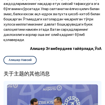
аждодларимизнинг нақадар етук сиёсий тафаккурга эга
бўлганини кўрсатади. Улар салтанатни ёлғиз қилич билан
эмас, балки юксак ақл-идрок ва пухта ҳисоб-китоб билан
бошқарган. Ўтмишдаги хатолардан чиқарилган тўғри
хулоса миллатимизнинг давлат бошқарувидаги буюк
салоҳиятини намоён этади. Ватан сарҳадларининг
дахлсизлиги асрлар оша энг олий қадрият бўлиб
қолаверади.
Алишер Эгамбердиев тайёрлади, ЎзА
Алишер Навоий
关于主题的其他消息