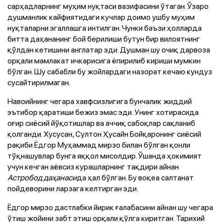
сарҳадларнинг муҳим нуқтаси вазифасини ўтаган. Ўзаро
душманлик кайфиятидаги кучлар доимо ушбу муҳим
нуқталарни эгаллашга интилган. Чунки баъзи ҳолларда
битта даҳананинг бой берилиши бутун бир вилоятнинг
қўлдан кетишини англатар эди. Душман шу очиқ дарвоза
орқали мамлакат ичкарисига ёпирилиб кириши мумкин
бўлган. Шу сабабли бу жойлардаги назорат кечаю кундуз
сусайтирилмаган.
Навоийнинг чегара хавфсизлигига бунчалик жиддий
эътибор қаратиши бежиз эмас эди. Унинг хотирасида
оғир сиёсий йўқотишлар ва аччиқ сабоқлар сақланиб
қолганди. Хусусан, Султон Ҳусайн Бойқаронинг сиёсий
рақиби Ёдгор Муҳаммад мирзо билан бўлган қонли
тўқнашувлар бунга яққол мисолдир. Ўшанда ҳокимият
учун кечган аёвсиз курашларнинг тақдири айнан
Астробод даҳанаси
да ҳал бўлган. Бу воқеа салтанат
пойдеворини ларзага келтирган эди.
Ёдгор мирзо дастлабки йирик ғалабасини айнан шу чегара
ўтиш жойини забт этиш орқали қўлга киритган. Тарихий