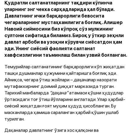
Қудратли салтанатларнинг тақдири кўпинча
уларнинг энг чекка сарҳадларида ҳал бўлади.
Давлатнинг ички барқарорлиги бевосита
чегараларнинг мустаҳкамлигига боғлиқ. Алишер
Навоий сиймосини биз кўпроқ сўз мулкининг
султони сифатида биламиз. Бироқ у ўткир зеҳнли
давлат арбоби ва узоқни кўрувчи сиёсатдон ҳам
эди. Унинг сиёсий фаолияти салтанат
хавфсизлигини таъминлаш билан узвий боғланган.
Темурийлар салтанатининг барқарорлиги кўп жиҳатдан
ташқи душманлар ҳужумини қайтаришга боғлиқ эди.
Айниқса, чегара ўтиш жойлари –
даҳана
лар назорати
мутафаккирнинг доимий диққат марказида турган.
Тарихий манбаларда
“даҳана”
атамаси қўшни ҳудудлар
ўртасидаги тоғ ўтиш йўлларини англатади. Улар ҳарбий-
сиёсий жиҳатдан ғоят муҳим ҳудуд ҳисобланган. Бу
масканларда ҳамиша сараланган ҳарбий қўшин ушлаб
турилган.
Даҳаналар давлатнинг ўзига хос қалқони ва