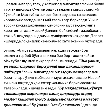
Орадан йиллар ўтгач, у Астробод вилоятида ҳоким бўлиб
турган шаҳзода Султон Бадиуззамонга махсус мактуб
йўллайди. Мактубда вилоят бошқаруви ва хавфсизлик
чоралари юзасидан қатъий тавсиялар берилади. Унинг
асосий қисми даҳаналар ҳимоясини мустаҳкамлашга
қаратилган эди. Навоий ўзининг бой сиёсий тажрибасига
таяниб, шаҳзодани доимий ҳушёрликка чақиради. Давлат
ишларида лоқайдлик кечирилмас хато эканини уқтиради.
Бу мактуб мутафаккирнинг нақадар узоқни кўра
оладиган арбоб бўлганини яна бир бор тасдиқлайди.
Мактубда шундай фикрлар баён қилинади:
“Яна улким,
ул вилоятларнинг бир куллий иши даҳаналарнинг
. Яъни, вилоятдаги энг муҳим вазифалардан
забтидур”
бири чегара ўтиш жойларини мустаҳкамлашдир. Навоий
тинчлик вақтида ҳам хотиржамликка берилмасликни
талаб қилади. У шундай ёзади:
“Бу маҳалдаким, кўнгул
тиламасдек амре воқеъ эмас, даҳаларда андоқ
мазбут кишилар қўйуб, андоқ мустаҳкам ва мазбут
. Бу ўринда
“мазбут кишилар”
деганда
қилилсаким...”