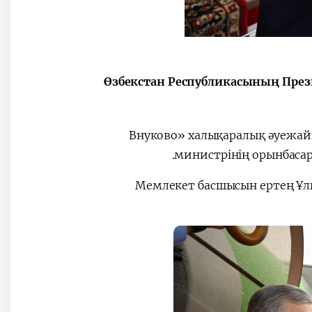
Өзбекстан Республикасының Пре
«Внуково» халықаралық әуежа
министрінің орынбасар
Мемлекет басшысын ертең Ұлы