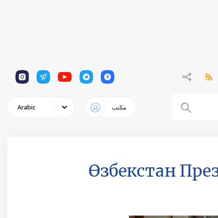
1
1
1
1
1
مكتب
Arabic
Өзбекстан Пре