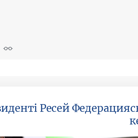
зиденті Ресей Федерация
к