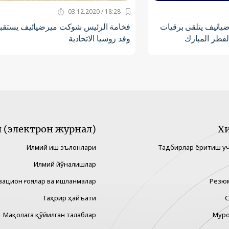
18:28 / 03.12.2020
ائيف يتلقى برقيات
فخامة الرئيس شوكت ميرضيائيف يستقب
لفطر المبارك
وفد روسيا الاتحادية
(электрон журнал)
Х
Илмий иш эълонлари
Тадбирлар ёритиш у
Илмий йўналишлар
вацион ғоялар ва ишланмалар
Резю
Таҳрир ҳайъати
С
Мақолага қўйилган талаблар
Муро