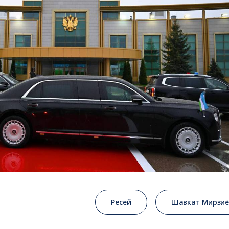
Ресей
Шавкат Мирзиё