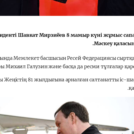
الإصلاحات الدستورية
зиденті Шавкат Мирзиёев 8 мамыр күні жұмыс са
Мәскеу қаласын
йында Мемлекет басшысын Ресей Федерациясы сыртқы
ы Михаил Галузин және басқа да ресми тұлғалар қарс
 Жеңістің 81 жылдығына арналған салтанатты іс-ша
қа