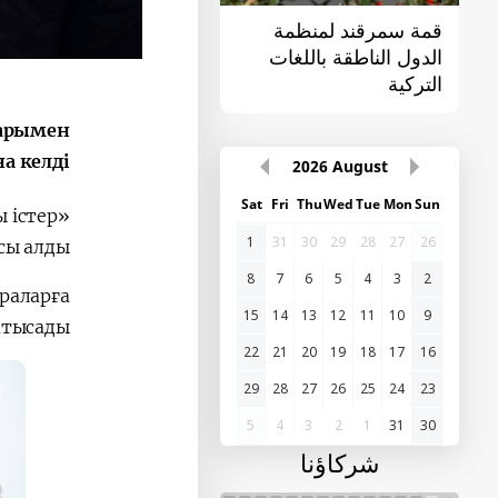
قمة سمرقند لمنظمة
القمة الأولى "آسيا
الدول الناطقة باللغات
الوسطى - الصين"
التركية
парымен
а келді.
2026
August
Sat
Fri
Thu
Wed
Tue
Mon
Sun
 істер
1
31
30
29
28
27
26
ы алды.
8
7
6
5
4
3
2
раларға
15
14
13
12
11
10
9
тысады.
22
21
20
19
18
17
16
29
28
27
26
25
24
23
5
4
3
2
1
31
30
شركاؤنا