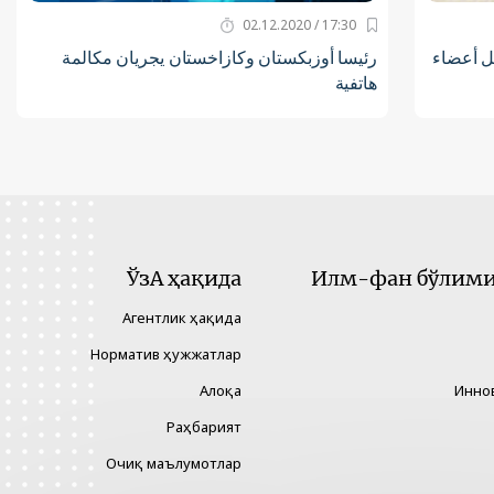
17:30 / 02.12.2020
ل أعضاء
رئيسا أوزبكستان وكازاخستان يجريان مكالمة
هاتفية
ЎзА ҳақида
Илм-фан бўлими 
Агентлик ҳақида
Норматив ҳужжатлар
Алоқа
Инно
Раҳбарият
Очиқ маълумотлар