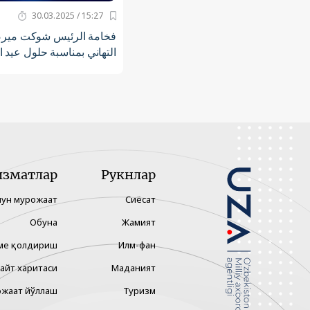
15:27 / 30.03.2025
فخامة الرئيس شوكت ميرضي
التهاني بمناسبة حلول عيد ا
изматлар
Рукнлар
чун мурожаат
Сиёсат
Обуна
Жамият
ме қолдириш
Илм-фан
айт харитаси
Маданият
жаат йўллаш
Туризм