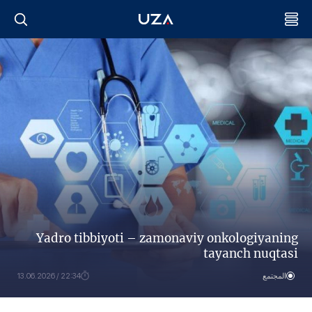
Yadro tibbiyoti – zamonaviy onkologiyaning
tayanch nuqtasi
المجتمع
22:34 / 13.06.2026