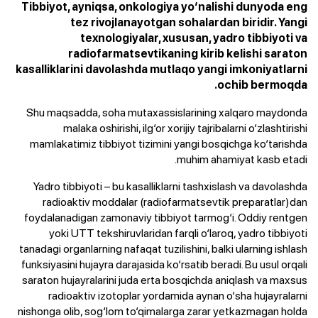
Tibbiyot, ayniqsa, onkologiya yo‘nalishi dunyoda eng
tez rivojlanayotgan sohalardan biridir. Yangi
texnologiyalar, xususan, yadro tibbiyoti va
radiofarmatsevtikaning kirib kelishi saraton
kasalliklarini davolashda mutlaqo yangi imkoniyatlarni
ochib bermoqda.
Shu maqsadda, soha mutaxassislarining xalqaro maydonda
malaka oshirishi, ilg‘or xorijiy tajribalarni o‘zlashtirishi
mamlakatimiz tibbiyot tizimini yangi bosqichga ko‘tarishda
muhim ahamiyat kasb etadi.
Yadro tibbiyoti – bu kasalliklarni tashxislash va davolashda
radioaktiv moddalar (radiofarmatsevtik preparatlar)dan
foydalanadigan zamonaviy tibbiyot tarmog‘i. Oddiy rentgen
yoki UTT tekshiruvlaridan farqli o‘laroq, yadro tibbiyoti
tanadagi organlarning nafaqat tuzilishini, balki ularning ishlash
funksiyasini hujayra darajasida ko‘rsatib beradi. Bu usul orqali
saraton hujayralarini juda erta bosqichda aniqlash va maxsus
radioaktiv izotoplar yordamida aynan o‘sha hujayralarni
nishonga olib, sog‘lom to‘qimalarga zarar yetkazmagan holda