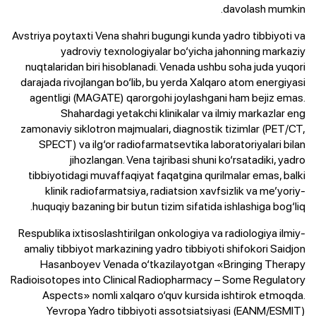
davolash mumkin.
Avstriya poytaxti Vena shahri bugungi kunda yadro tibbiyoti va
yadroviy texnologiyalar bo‘yicha jahonning markaziy
nuqtalaridan biri hisoblanadi. Venada ushbu soha juda yuqori
darajada rivojlangan bo‘lib, bu yerda Xalqaro atom energiyasi
agentligi (MAGATE) qarorgohi joylashgani ham bejiz emas.
Shahardagi yetakchi klinikalar va ilmiy markazlar eng
zamonaviy siklotron majmualari, diagnostik tizimlar (PET/CT,
SPECT) va ilg‘or radiofarmatsevtika laboratoriyalari bilan
jihozlangan. Vena tajribasi shuni ko‘rsatadiki, yadro
tibbiyotidagi muvaffaqiyat faqatgina qurilmalar emas, balki
klinik radiofarmatsiya, radiatsion xavfsizlik va me’yoriy-
huquqiy bazaning bir butun tizim sifatida ishlashiga bog‘liq.
Respublika ixtisoslashtirilgan onkologiya va radiologiya ilmiy-
amaliy tibbiyot markazining yadro tibbiyoti shifokori Saidjon
Hasanboyev Venada o‘tkazilayotgan «Bringing Therapy
Radioisotopes into Clinical Radiopharmacy – Some Regulatory
Aspects» nomli xalqaro o‘quv kursida ishtirok etmoqda.
Yevropa Yadro tibbiyoti assotsiatsiyasi (EANM/ESMIT)