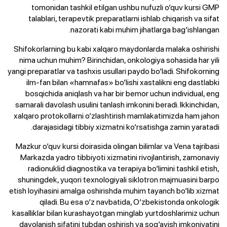
tomonidan tashkil etilgan ushbu nufuzli o‘quv kursi GMP
talablari, terapevtik preparatlarni ishlab chiqarish va sifat
nazorati kabi muhim jihatlarga bag‘ishlangan.
Shifokorlarning bu kabi xalqaro maydonlarda malaka oshirishi
nima uchun muhim? Birinchidan, onkologiya sohasida har yili
yangi preparatlar va tashxis usullari paydo bo‘ladi. Shifokorning
ilm-fan bilan «hamnafas» bo‘lishi xastalikni eng dastlabki
bosqichida aniqlash va har bir bemor uchun individual, eng
samarali davolash usulini tanlash imkonini beradi. Ikkinchidan,
xalqaro protokollarni o‘zlashtirish mamlakatimizda ham jahon
darajasidagi tibbiy xizmatni ko‘rsatishga zamin yaratadi.
Mazkur o‘quv kursi doirasida olingan bilimlar va Vena tajribasi
Markazda yadro tibbiyoti xizmatini rivojlantirish, zamonaviy
radionuklid diagnostika va terapiya bo‘limini tashkil etish,
shuningdek, yuqori texnologiyali siklotron majmuasini barpo
etish loyihasini amalga oshirishda muhim tayanch bo‘lib xizmat
qiladi. Bu esa o‘z navbatida, O‘zbekistonda onkologik
kasalliklar bilan kurashayotgan minglab yurtdoshlarimiz uchun
davolanish sifatini tubdan oshirish va sog‘ayish imkoniyatini