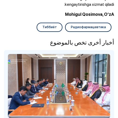
kengaytirishga xizmat qiladi.
Mohigul
Qosimova
,
O‘zA
Tиббиёт
Pадиофармацевтика
أخبار أخرى تخص بالموضوع