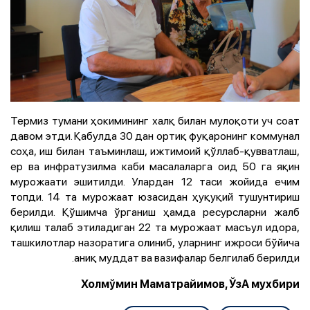
Термиз тумани ҳокимининг халқ билан мулоқоти уч соат
давом этди. Қабулда 30 дан ортиқ фуқаронинг коммунал
соҳа, иш билан таъминлаш, ижтимоий қўллаб-қувватлаш,
ер ва инфратузилма каби масалаларга оид 50 га яқин
мурожаати эшитилди. Улардан 12 таси жойида ечим
топди. 14 та мурожаат юзасидан ҳуқуқий тушунтириш
берилди. Қўшимча ўрганиш ҳамда ресурсларни жалб
қилиш талаб этиладиган 22 та мурожаат масъул идора,
ташкилотлар назоратига олиниб, уларнинг ижроси бўйича
аниқ муддат ва вазифалар белгилаб берилди.
Холмўмин Маматрайимов, ЎзА мухбири