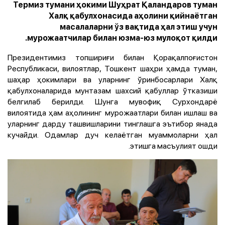
Термиз тумани ҳокими Шуҳрат Қаландаров туман
Халқ қабулхонасида аҳолини қийнаётган
масалаларни ўз вақтида ҳал этиш учун
мурожаатчилар билан юзма-юз мулоқот қилди.
Президентимиз топшириғи билан Қорақалпоғистон
Республикаси, вилоятлар, Тошкент шаҳри ҳамда туман,
шаҳар ҳокимлари ва уларнинг ўринбосарлари Халқ
қабулхоналарида мунтазам шахсий қабуллар ўтказиши
белгилаб берилди. Шунга мувофиқ Сурхондарё
вилоятида ҳам аҳолининг мурожаатлари билан ишлаш ва
уларнинг дарду ташвишларини тинглашга эътибор янада
кучайди. Одамлар дуч келаётган муаммоларни ҳал
этишга масъулият ошди.