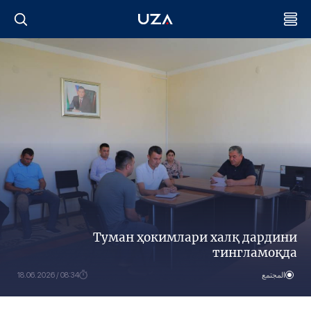
Туман ҳокимлари халқ дардини
тингламоқда
المجتمع
08:34 / 18.06.2026