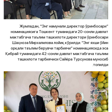
Жумладан, “Энг намунали директор ўринбосари”
номинациясига Тошкент туманидаги 20-сонли давлат
мактабгача таълим ташкилоти директори ўринбосари
Шаҳноза Мирхалилова лойиқ кўрилди. “Энг яхши ўйин
орқали таълим берувчи тарбиячи” номинациясида эса
Қибрай туманидаги 42-сонли давлат мактабгача таълим
ташкилоти тарбиячиси Сайёра Турсунова муносиб
топилди.