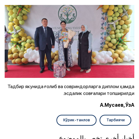
Тадбир якунида ғолиб ва совриндорларга диплом ҳамда
эсдалик совғалари топширилди.
А.Мусаев, ЎзА
Кўрик-танлов
Тарбиячи
أخبار أخرى تخص بالموضوع