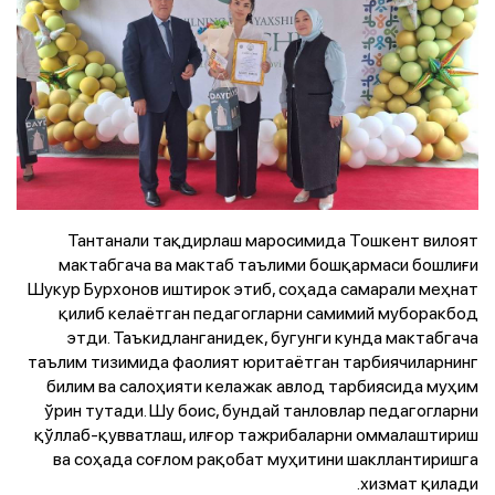
Тантанали тақдирлаш маросимида Тошкент вилоят
мактабгача ва мактаб таълими бошқармаси бошлиғи
Шукур Бурхонов иштирок этиб, соҳада самарали меҳнат
қилиб келаётган педагогларни самимий муборакбод
этди. Таъкидланганидек, бугунги кунда мактабгача
таълим тизимида фаолият юритаётган тарбиячиларнинг
билим ва салоҳияти келажак авлод тарбиясида муҳим
ўрин тутади. Шу боис, бундай танловлар педагогларни
қўллаб-қувватлаш, илғор тажрибаларни оммалаштириш
ва соҳада соғлом рақобат муҳитини шакллантиришга
хизмат қилади.