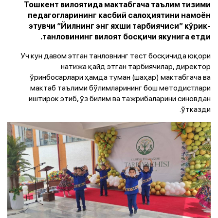
Тошкент вилоятида мактабгача таълим тизими
педагогларининг касбий салоҳиятини намоён
этувчи “Йилнинг энг яхши тарбиячиси” кўрик-
танловининг вилоят босқичи якунига етди.
Уч кун давом этган танловнинг тест босқичида юқори
натижа қайд этган тарбиячилар, директор
ўринбосарлари ҳамда туман (шаҳар) мактабгача ва
мактаб таълими бўлимларининг бош методистлари
иштирок этиб, ўз билим ва тажрибаларини синовдан
ўтказди.