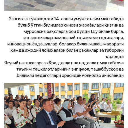
Зангиота туманидаги 14-сонли умумтаълим мактабида
бўлиб ўтган билимлар синови жараёнлари қизғин ва
муросасиз баҳсларга бой бўлди. Шу билан бирга,
иштирокчилар замонавий таълим методикалари,
инновацион ёндашувлар, болалар билан ишлаш маҳорати
ҳамда ижодий лойиҳалари билан ҳакамлар эътиборини
қозонди.
Якуний натижаларга кўра, давлат ва нодавлат мактабгача
таълим ташкилотларининг энг фаол, ташаббускор ва
билимли педагоглари орасидан ғолиблар аниқланди.