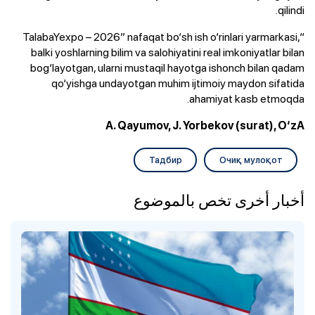
qilindi.
“TalabaYexpo – 2026” nafaqat bo‘sh ish o‘rinlari yarmarkasi,
balki yoshlarning bilim va salohiyatini real imkoniyatlar bilan
bog‘layotgan, ularni mustaqil hayotga ishonch bilan qadam
qo‘yishga undayotgan muhim ijtimoiy maydon sifatida
ahamiyat kasb etmoqda.
A. Qayumov, J. Yorbekov (surat), O‘zA
Тадбир
Очиқ мулоқот
أخبار أخرى تخص بالموضوع