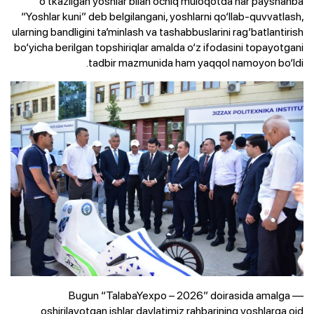
o‘tkazilgan yoshlar bilan ochiq muloqotda har payshanba
“Yoshlar kuni” deb belgilangani, yoshlarni qo‘llab-quvvatlash,
ularning bandligini ta’minlash va tashabbuslarini rag‘batlantirish
bo‘yicha berilgan topshiriqlar amalda o‘z ifodasini topayotgani
tadbir mazmunida ham yaqqol namoyon bo‘ldi.
— Bugun “TalabaYexpo – 2026” doirasida amalga
oshirilayotgan ishlar davlatimiz rahbarining yoshlarga oid