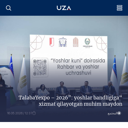
“TalabaYexpo – 2026”: yoshlar bandligiga
xizmat qilayotgan muhim maydon
المجتمع
12:37 / 16.05.2026