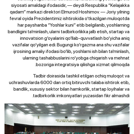
siyosati amaldagi ifodasidir, — deydi Respublika “Kelajakka
qadam” markazi direktori Elmurod Hoshimov. — Joriy yilning
fevral oyida Prezidentimiz ishtirokida o‘tkazilgan muloqotda
har payshanba “Yoshlar kuni” etib belgilanib, yoshlarning
bandligini ta’minlash, ularni tadbirkorlikka jalb etish, startap va
innovatsion g‘oyalarini qo‘llab-quvvatlash bo‘yicha aniq
vazifalar qo‘yilgan edi. Bugungi ko‘rgazma ana shu vazifalar
ijrosining amaliy ifodasi bo‘lib, yoshlarni ish bilan ta’minlash,
ularning tashabbuslarini ro‘yobga chiqarish va mehnat
bozoriga integratsiya qilishga xizmat qilmoqda.
Tadbir doirasida tashkil etilgan ochiq muloqot va
uchrashuvlarda 6000 dan ortiq bitiruvchi talaba ishtirok etib,
bandlik, xususiy sektor bilan hamkorlik, startap loyihalar va
tadbirkorlik imkoniyatlari yuzasidan fikr almashdi.