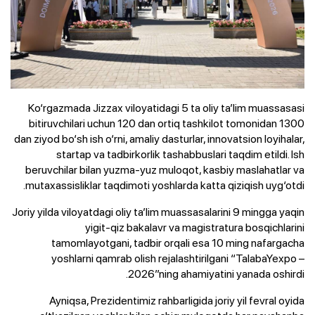
Ko‘rgazmada Jizzax viloyatidagi 5 ta oliy ta’lim muassasasi
bitiruvchilari uchun 120 dan ortiq tashkilot tomonidan 1300
dan ziyod bo‘sh ish o‘rni, amaliy dasturlar, innovatsion loyihalar,
startap va tadbirkorlik tashabbuslari taqdim etildi. Ish
beruvchilar bilan yuzma-yuz muloqot, kasbiy maslahatlar va
mutaxassisliklar taqdimoti yoshlarda katta qiziqish uyg‘otdi.
Joriy yilda viloyatdagi oliy ta’lim muassasalarini 9 mingga yaqin
yigit-qiz bakalavr va magistratura bosqichlarini
tamomlayotgani, tadbir orqali esa 10 ming nafargacha
yoshlarni qamrab olish rejalashtirilgani “TalabaYexpo –
2026”ning ahamiyatini yanada oshirdi.
Ayniqsa, Prezidentimiz rahbarligida joriy yil fevral oyida