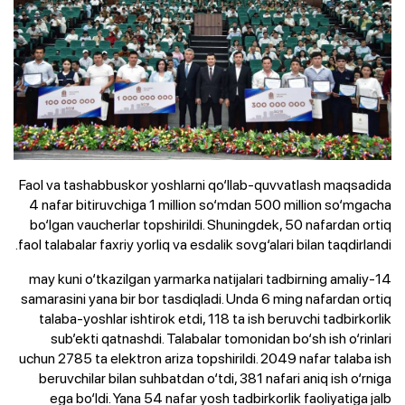
Faol va tashabbuskor yoshlarni qo‘llab-quvvatlash maqsadida
4 nafar bitiruvchiga 1 million so‘mdan 500 million so‘mgacha
bo‘lgan vaucherlar topshirildi. Shuningdek, 50 nafardan ortiq
faol talabalar faxriy yorliq va esdalik sovg‘alari bilan taqdirlandi.
14-may kuni o‘tkazilgan yarmarka natijalari tadbirning amaliy
samarasini yana bir bor tasdiqladi. Unda 6 ming nafardan ortiq
talaba-yoshlar ishtirok etdi, 118 ta ish beruvchi tadbirkorlik
sub’ekti qatnashdi. Talabalar tomonidan bo‘sh ish o‘rinlari
uchun 2785 ta elektron ariza topshirildi. 2049 nafar talaba ish
beruvchilar bilan suhbatdan o‘tdi, 381 nafari aniq ish o‘rniga
ega bo‘ldi. Yana 54 nafar yosh tadbirkorlik faoliyatiga jalb