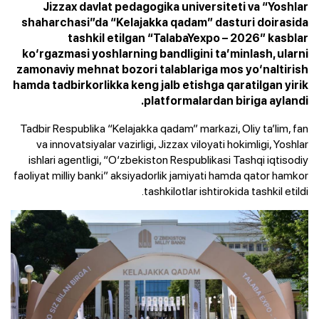
Jizzax davlat pedagogika universiteti va “Yoshlar
shaharchasi”da “Kelajakka qadam” dasturi doirasida
tashkil etilgan “TalabaYexpo – 2026” kasblar
ko‘rgazmasi yoshlarning bandligini ta’minlash, ularni
zamonaviy mehnat bozori talablariga mos yo‘naltirish
hamda tadbirkorlikka keng jalb etishga qaratilgan yirik
platformalardan biriga aylandi.
Tadbir Respublika “Kelajakka qadam” markazi, Oliy ta’lim, fan
va innovatsiyalar vazirligi, Jizzax viloyati hokimligi, Yoshlar
ishlari agentligi, “O‘zbekiston Respublikasi Tashqi iqtisodiy
faoliyat milliy banki” aksiyadorlik jamiyati hamda qator hamkor
tashkilotlar ishtirokida tashkil etildi.