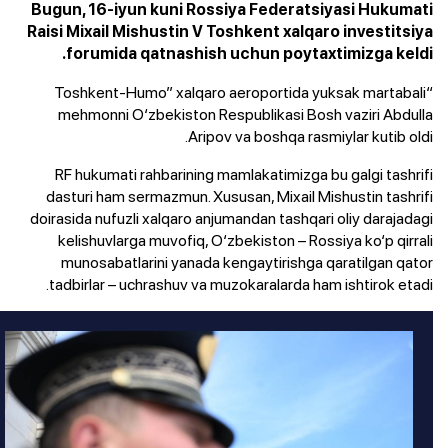
Bugun, 16-iyun kuni Rossiya Federatsiyasi Hukumati
Raisi Mixail Mishustin V Toshkent xalqaro investitsiya
forumida qatnashish uchun poytaxtimizga keldi.
“Toshkent-Humo” xalqaro aeroportida yuksak martabali
mehmonni O‘zbekiston Respublikasi Bosh vaziri Abdulla
Aripov va boshqa rasmiylar kutib oldi.
RF hukumati rahbarining mamlakatimizga bu galgi tashrifi
dasturi ham sermazmun. Xususan, Mixail Mishustin tashrifi
doirasida nufuzli xalqaro anjumandan tashqari oliy darajadagi
kelishuvlarga muvofiq, O‘zbekiston – Rossiya ko‘p qirrali
munosabatlarini yanada kengaytirishga qaratilgan qator
tadbirlar – uchrashuv va muzokaralarda ham ishtirok etadi.