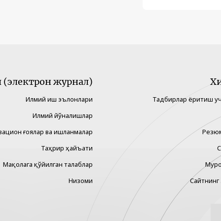
(электрон журнал)
Х
Илмий иш эълонлари
Тадбирлар ёритиш у
Илмий йўналишлар
вацион ғоялар ва ишланмалар
Резю
Таҳрир ҳайъати
С
Мақолага қўйилган талаблар
Муро
Низоми
Сайтнинг 