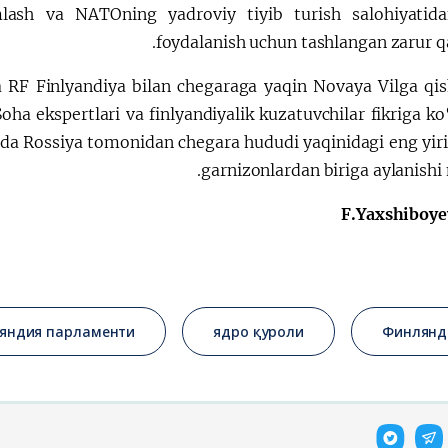
ash va NATOning yadroviy tiyib turish salohiyatida
foydalanish uchun tashlangan zarur q
da RF Finlyandiya bilan chegaraga yaqin Novaya Vilga qis
Soha ekspertlari va finlyandiyalik kuzatuvchilar fikriga ko
arda Rossiya tomonidan chegara hududi yaqinidagi eng yiri
garnizonlardan biriga aylanishi
F.Yaxshiboye
яндия парламенти
ядро қуроли
Финлянд