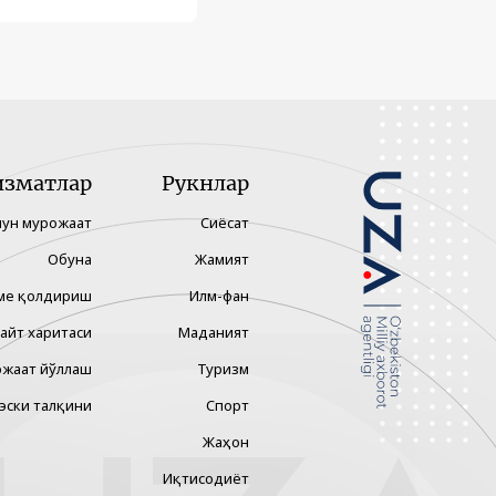
изматлар
Рукнлар
чун мурожаат
Сиёсат
Обуна
Жамият
ме қолдириш
Илм-фан
айт харитаси
Маданият
жаат йўллаш
Туризм
эски талқини
Спорт
Жаҳон
Иқтисодиёт