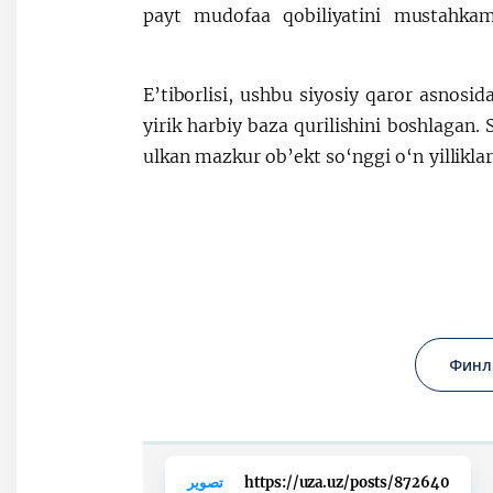
payt mudofaa qobiliyatini mustahkaml
E’tiborlisi, ushbu siyosiy qaror asnosi
yirik harbiy baza qurilishini boshlagan. 
ulkan mazkur ob’ekt so‘nggi o‘n yillikl
Финл
https://uza.uz/posts/872640
تصوير