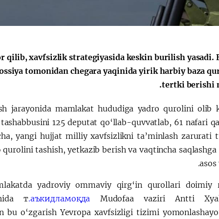
الإصلاحات الدستورية
 qilib, xavfsizlik strategiyasida keskin burilish yasadi.
ossiya tomonidan chegara yaqinida yirik harbiy baza qur
tertki berishi
sh jarayonida mamlakat hududiga yadro qurolini olib k
 tashabbusini 125 deputat qo‘llab-quvvatlab, 61 nafari qa
ha, yangi hujjat milliy xavfsizlikni ta’minlash zarurati 
 qurolini tashish, yetkazib berish va vaqtincha saqlashga
asos 
akatda yadroviy ommaviy qirg‘in qurollari doimiy r
ohida т
аъкидламоқда.
Mudofaa vaziri Antti Xyak
gan bu o‘zgarish Yevropa xavfsizligi tizimi yomonlashayo