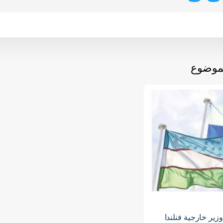
لموضوع
وزير خارجية فنلندا