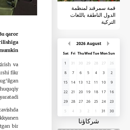
قمة سمرقند لمنظمة
القمة الأولى "آسيا
الدول الناطقة باللغات
الوسطى - الصين"
التركية
 Bu qaror
ilishiga
2026
August
 mumkin.
Sat
Fri
Thu
Wed
Tue
Mon
Sun
1
31
30
29
28
27
26
irish va
rshi fikr
8
7
6
5
4
3
2
tug‘ilgan
15
14
13
12
11
10
9
 huquqiy
22
21
20
19
18
17
16
yaratadi.
29
28
27
26
25
24
23
avishda
5
4
3
2
1
31
30
kyanen
شركاؤنا
tgan bir