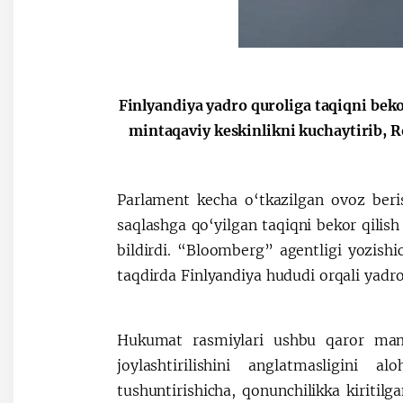
Finlyandiya yadro quroliga taqiqni bekor
mintaqaviy keskinlikni kuchaytirib, R
Parlament kecha o‘tkazilgan ovoz beri
saqlashga qo‘yilgan taqiqni bekor qilish
bildirdi. “Bloomberg” agentligi yozishic
taqdirda Finlyandiya hududi orqali yadro
Hukumat rasmiylari ushbu qaror maml
joylashtirilishini anglatmasligini al
tushuntirishicha, qonunchilikka kiritil