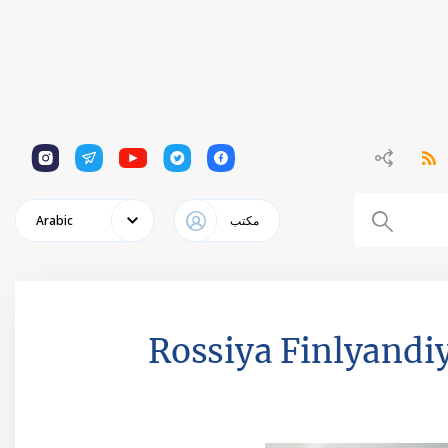
1
1
1
1
1
مكتب
Arabic
Rossiya Finlyandiy