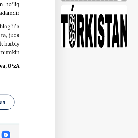
n to‘liq
adamdir.
hlog‘ida
‘ra, juda
k harbiy
 mumkin.
va, O‘zA
ия