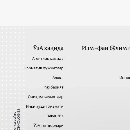
ЎзА ҳақида
Илм-фан бўлими 
Агентлик ҳақида
Норматив ҳужжатлар
Алоқа
Инно
Раҳбарият
Очиқ маълумотлар
Ички аудит хизмати
Вакансия
ЎзА тендерлари