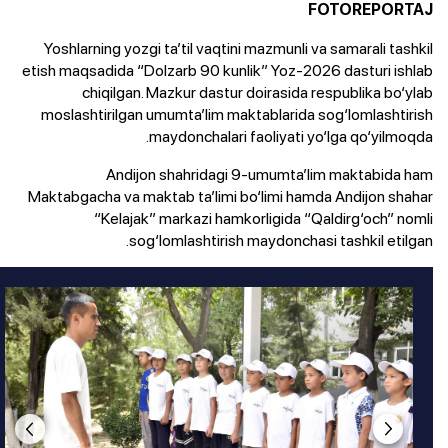
FOTOREPORTAJ
Yoshlarning yozgi ta’til vaqtini mazmunli va samarali tashkil
etish maqsadida “Dolzarb 90 kunlik” Yoz-2026 dasturi ishlab
chiqilgan. Mazkur dastur doirasida respublika bo‘ylab
moslashtirilgan umumta’lim maktablarida sog‘lomlashtirish
maydonchalari faoliyati yo‘lga qo‘yilmoqda.
Andijon shahridagi 9-umumta’lim maktabida ham
Maktabgacha va maktab ta’limi bo‘limi hamda Andijon shahar
“Kelajak” markazi hamkorligida “Qaldirg‘och” nomli
sog‘lomlashtirish maydonchasi tashkil etilgan.