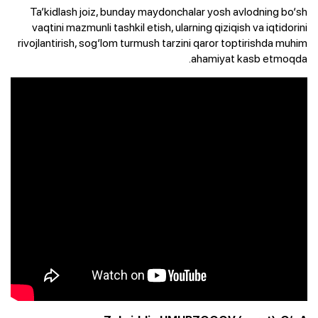
Ta’kidlash joiz, bunday maydonchalar yosh avlodning bo‘sh
vaqtini mazmunli tashkil etish, ularning qiziqish va iqtidorini
rivojlantirish, sog‘lom turmush tarzini qaror toptirishda muhim
ahamiyat kasb etmoqda.