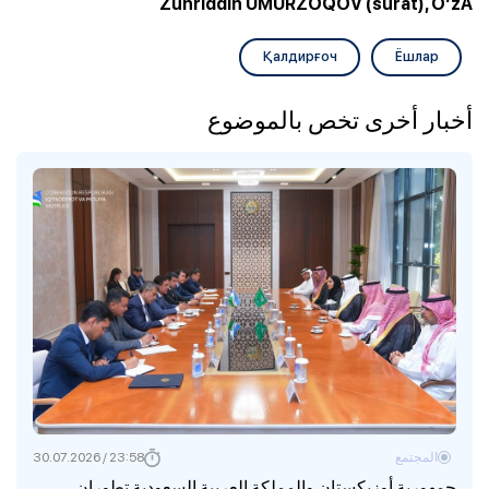
Zuhriddin UMURZOQOV (surat), O‘zA
Қалдирғоч
Ёшлар
أخبار أخرى تخص بالموضوع
المجتمع
23:58 / 30.07.2026
جمهورية أوزبكستان والمملكة العربية السعودية تطوران