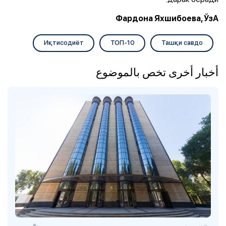
Фардона Яхшибоева, ЎзА
Иқтисодиёт
ТОП-10
Ташқи савдо
أخبار أخرى تخص بالموضوع