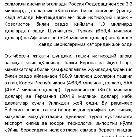
салмоқли қисмини эгаллади. Россия Федерацияси эса 3,3
миллиард долларлик кўрсаткич билан иккинчи ўринда
қайд этилди. Минтақадаги энг яқин иқтисодий шерик –
Қозоғистон билан савдо қиймати 1,3 миллиард
доллардан ошди. Шунингдек, Туркия (653,4 миллион
доллар) ва Афғонистон (508 миллион доллар) энг фаол 5
савдо шерикларимиз қаторидан жой олди.
Эътиборли жиҳати шундаки, ташқи иқтисодий алоқа
нафақат яқин қўшнилар, балки Европа ва Яқин Шарқ
мамлакатлари билан ҳам фаоллашган. Жумладан, Франция
билан савдо айланмаси 488,9 миллион долларни ташкил
этган, Корея Республикаси (463,6 миллион доллар), БАА
(458,7 миллион доллар), Туркманистон (357,5 миллион
доллар) ва Германия (304,8 миллион доллар) каби
давлатлар кучли ўнликдан жой олди. Бу рақамлар
Ўзбекистоннинг ташқи бозорни диверсификация қилиш,
маҳаллий маҳсулотларни дунёнинг турли нуқталарига
экспорт қилиш ва юқори технологик импортни йўлга
қўйиш борасидаги ислоҳотлари самара бераётганидан
дарак беради.