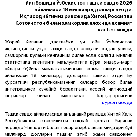
2026 йил бошида Ўзбекистон ташқи савдо
айланмаси 18 миллиард долларга етди.
Иқтисодиётимиз ривожида Хитой, Россия ва
Қозоғистон билан ҳамкорлик алоҳида аҳамият
касб этмоқда.
Жорий йилнинг дастлабки уч ойи Ўзбекистон
иқтисодиёти учун ташқи савдо алоқаси жадал ўсиши,
ҳамкорлик кўлами кенгайиши билан эсда қолади. Миллий
статистика агентлиги маълумотига кўра, январь-март
ойлари бўйича мамлакатимизнинг жами ташқи савдо
айланмаси 18 миллиард долларни ташкил этди. Бу
кўрсаткич республикамизнинг халқаро бозор билан
интеграцияси кучайиб бораётгани, асосий иқтисодий
шериклар билан муносабат барқарорлигини
кўрсатмоқда.
Ташқи савдо айланмасида анъанавий равишда Хитой Халқ
Республикаси етакчиликни сақлаб қолган. Биринчи
чоракда Чин юрти билан товар айирбошлаш миқдори 4,6
миллиард долларни ташкил этиб, жами савдонинг