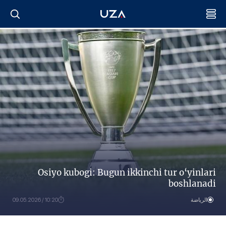
Osiyo kubogi: Bugun ikkinchi tur o‘yinlari
boshlanadi
الرياضة
10:20 / 09.05.2026