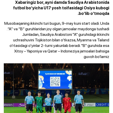
Xabaringiz bor, ayni damda Saudiya Arabistonida
futbol bo‘yicha U17 yosh toifasidagi Osiyo kubogi
bo‘lib o‘tmoqda.
Musobaqaning ikkinchi turi bugun, 9-may kuni start oladi. Unda
“A” va “B” guruhlaridan joy olgan jamoalar maydonga tushadi.
Jumladan, Saudiya Arabistoni "A" guruhidagi ikkinchi
uchrashuvini Tojikiston bilan o‘tkazsa, Myanma va Tailand
o‘rtasidagi o‘yinlar 2-turni yakunlab beradi. "B" guruhida esa
Xitoy – Yaponiya va Qatar – Indoneziya jamoalari bahsiga
guvoh bo‘lamiz.