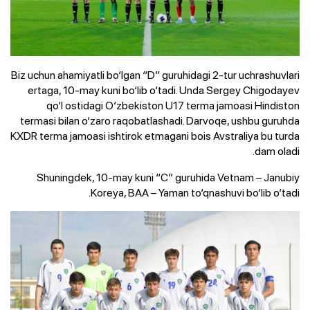
Biz uchun ahamiyatli bo‘lgan “D” guruhidagi 2-tur uchrashuvlari
ertaga, 10-may kuni bo‘lib o‘tadi. Unda Sergey Chigodayev
qo‘l ostidagi O‘zbekiston U17 terma jamoasi Hindiston
termasi bilan o‘zaro raqobatlashadi. Darvoqe, ushbu guruhda
KXDR terma jamoasi ishtirok etmagani bois Avstraliya bu turda
dam oladi.
Shuningdek, 10-may kuni “C” guruhida Vetnam – Janubiy
Koreya, BAA – Yaman to‘qnashuvi bo‘lib o‘tadi.