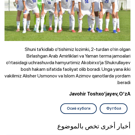
Shuni ta’kidlab o‘tishimiz lozimki, 2-turdan o‘rin olgan
Birlashgan Arab Amirliklari va Yaman terma jamoalari
o‘rtasidagi uchrashuvda hamyurtimiz Akobirxo‘ja Shukrullayev
bosh hakam sifatida faoliyat olib boradi. Unga yana ikki
vakilimiz Alisher Usmonov va Islom Azimov qanotlarda yordam
beradi.
Javohir Toshxo‘jayev, O‘zA
Осиё кубоги
Футбол
أخبار أخرى تخص بالموضوع