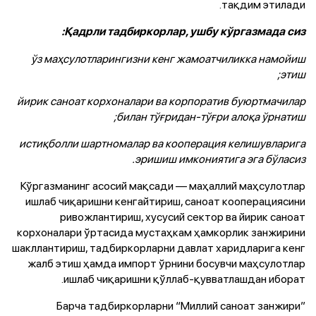
тақдим этилади.
Қадрли тадбиркорлар, ушбу кўргазмада сиз:
ўз маҳсулотларингизни кенг жамоатчиликка намойиш
этиш;
йирик саноат корхоналари ва корпоратив буюртмачилар
билан тўғридан-тўғри алоқа ўрнатиш;
истиқболли шартномалар ва кооперация келишувларига
эришиш имкониятига эга бўласиз.
Кўргазманинг асосий мақсади — маҳаллий маҳсулотлар
ишлаб чиқаришни кенгайтириш, саноат кооперациясини
ривожлантириш, хусусий сектор ва йирик саноат
корхоналари ўртасида мустаҳкам ҳамкорлик занжирини
шакллантириш, тадбиркорларни давлат харидларига кенг
жалб этиш ҳамда импорт ўрнини босувчи маҳсулотлар
ишлаб чиқаришни қўллаб-қувватлашдан иборат.
Барча тадбиркорларни “Миллий саноат занжири”