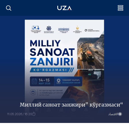
“Миллий саноат занжири” кўргазмаси
الاقتصاد
16:20 / 11.05.2026