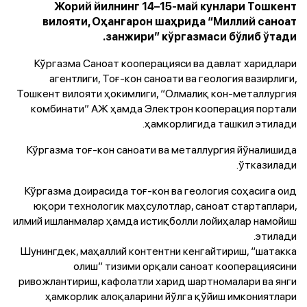
Жорий йилнинг 14–15-май кунлари Тошкент
вилояти, Оҳангарон шаҳрида “Миллий саноат
занжири” кўргазмаси бўлиб ўтади.
Кўргазма Саноат кооперацияси ва давлат харидлари
агентлиги, Тоғ-кон саноати ва геология вазирлиги,
Тошкент вилояти ҳокимлиги, “Олмалиқ кон-металлургия
комбинати” АЖ ҳамда Электрон кооперация портали
ҳамкорлигида ташкил этилади.
Кўргазма тоғ-кон саноати ва металлургия йўналишида
ўтказилади.
Кўргазма доирасида тоғ-кон ва геология соҳасига оид
юқори технологик маҳсулотлар, саноат стартаплари,
илмий ишланмалар ҳамда истиқболли лойиҳалар намойиш
этилади.
Шунингдек, маҳаллий контентни кенгайтириш, “шатакка
олиш” тизими орқали саноат кооперациясини
ривожлантириш, кафолатли харид шартномалари ва янги
ҳамкорлик алоқаларини йўлга қўйиш имкониятлари