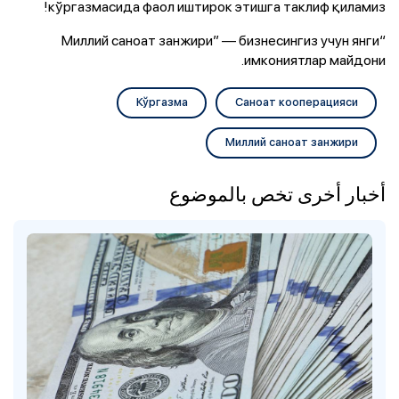
кўргазмасида фаол иштирок этишга таклиф қиламиз!
“Миллий саноат занжири” — бизнесингиз учун янги
имкониятлар майдони.
Кўргазма
Саноат кооперацияси
Миллий саноат занжири
أخبار أخرى تخص بالموضوع