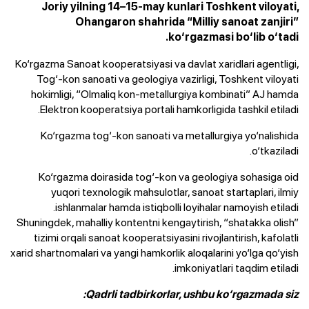
Joriy yilning 14–15-may kunlari Toshkent viloyati,
Ohangaron shahrida “Milliy sanoat zanjiri”
ko‘rgazmasi bo‘lib o‘tadi.
Ko‘rgazma Sanoat kooperatsiyasi va davlat xaridlari agentligi,
Tog‘-kon sanoati va geologiya vazirligi, Toshkent viloyati
hokimligi, “Olmaliq kon-metallurgiya kombinati” AJ hamda
Elektron kooperatsiya portali hamkorligida tashkil etiladi.
Ko‘rgazma tog‘-kon sanoati va metallurgiya yo‘nalishida
o‘tkaziladi.
Ko‘rgazma doirasida tog‘-kon va geologiya sohasiga oid
yuqori texnologik mahsulotlar, sanoat startaplari, ilmiy
ishlanmalar hamda istiqbolli loyihalar namoyish etiladi.
Shuningdek, mahalliy kontentni kengaytirish, “shatakka olish”
tizimi orqali sanoat kooperatsiyasini rivojlantirish, kafolatli
xarid shartnomalari va yangi hamkorlik aloqalarini yo‘lga qo‘yish
imkoniyatlari taqdim etiladi.
Qadrli tadbirkorlar, ushbu ko‘rgazmada siz: