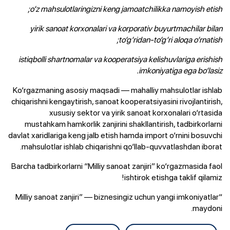
o‘z mahsulotlaringizni keng jamoatchilikka namoyish etish;
yirik sanoat korxonalari va korporativ buyurtmachilar bilan
to‘g‘ridan-to‘g‘ri aloqa o‘rnatish;
istiqbolli shartnomalar va kooperatsiya kelishuvlariga erishish
imkoniyatiga ega bo‘lasiz.
Ko‘rgazmaning asosiy maqsadi — mahalliy mahsulotlar ishlab
chiqarishni kengaytirish, sanoat kooperatsiyasini rivojlantirish,
xususiy sektor va yirik sanoat korxonalari o‘rtasida
mustahkam hamkorlik zanjirini shakllantirish, tadbirkorlarni
davlat xaridlariga keng jalb etish hamda import o‘rnini bosuvchi
mahsulotlar ishlab chiqarishni qo‘llab-quvvatlashdan iborat.
Barcha tadbirkorlarni “Milliy sanoat zanjiri” ko‘rgazmasida faol
ishtirok etishga taklif qilamiz!
“Milliy sanoat zanjiri” — biznesingiz uchun yangi imkoniyatlar
maydoni.