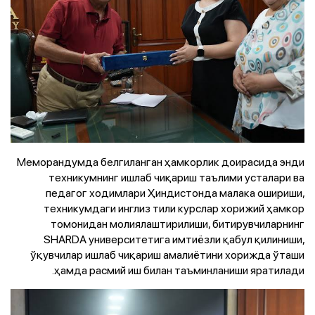
Меморандумда белгиланган ҳамкорлик доирасида энди
техникумнинг ишлаб чиқариш таълими усталари ва
педагог ходимлари Ҳиндистонда малака ошириши,
техникумдаги инглиз тили курслар хорижий ҳамкор
томонидан молиялаштирилиши, битирувчиларнинг
SHARDA университетига имтиёзли қабул қилиниши,
ўқувчилар ишлаб чиқариш амалиётини хорижда ўташи
ҳамда расмий иш билан таъминланиши яратилади.