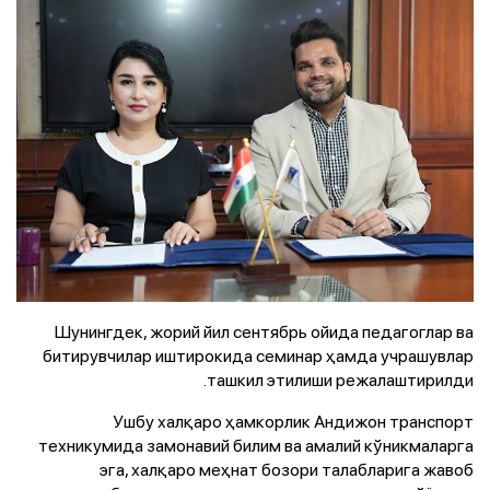
Шунингдек, жорий йил сентябрь ойида педагоглар ва
битирувчилар иштирокида семинар ҳамда учрашувлар
ташкил этилиши режалаштирилди.
Ушбу халқаро ҳамкорлик Андижон транспорт
техникумида замонавий билим ва амалий кўникмаларга
эга, халқаро меҳнат бозори талабларига жавоб