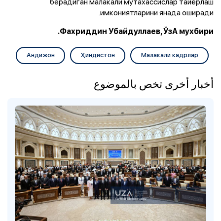
берадиган малакали мутахассислар тайёрлаш
имкониятларини янада оширади.
Фахриддин Убайдуллаев, ЎзА мухбири.
Андижон
Ҳиндистон
Малакали кадрлар
أخبار أخرى تخص بالموضوع