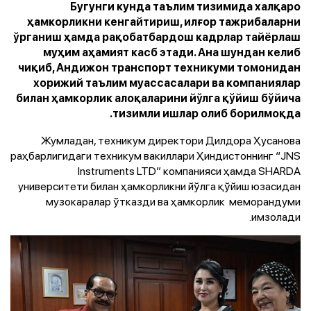
Бугунги кунда таълим тизимида халқаро
ҳамкорликни кенгайтириш, илғор тажрибаларни
ўрганиш ҳамда рақобатбардош кадрлар тайёрлаш
муҳим аҳамият касб этади. Ана шундан келиб
чиқиб, Андижон транспорт техникуми томонидан
хорижий таълим муассасалари ва компаниялар
билан ҳамкорлик алоқаларини йўлга қўйиш бўйича
тизимли ишлар олиб борилмоқда.
Жумладан, техникум директори Дилдора Ҳусанова
раҳбарлигидаги техникум вакиллари Ҳиндистоннинг “JNS
Instruments LTD” компанияси ҳамда SHARDA
университети билан ҳамкорликни йўлга қўйиш юзасидан
музокаралар ўтказди ва ҳамкорлик меморандуми
имзолади.