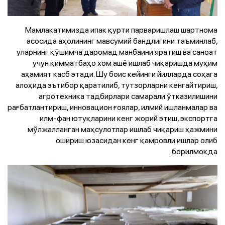
Мамлакатимизда ипак қурти парваришлаш шартнома
асосида аҳолининг мавсумий бандлигини таъминлаб,
уларнинг қўшимча даромад манбаини яратиш ва саноат
учун қимматбаҳо хом ашё ишлаб чиқаришда муҳим
аҳамият касб этади. Шу боис кейинги йилларда соҳага
алоҳида эътибор қаратилиб, тутзорларни кенгайтириш,
агротехника тадбирлари самарали ўтказилишини
рағбатлантириш, инновацион ғоялар, илмий ишланмалар ва
илм-фан ютуқларини кенг жорий этиш, экспортга
мўлжалланган маҳсулотлар ишлаб чиқариш ҳажмини
ошириш юзасидан кенг қамровли ишлар олиб
борилмоқда.