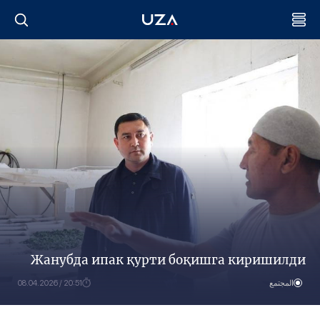
Жанубда ипак қурти боқишга киришилди
المجتمع
20:51 / 08.04.2026