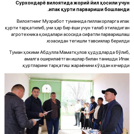
Сурхондарё вилоятида жорий йил ҳосили учун
ипак қурти парвариши бошланди.
Вилоятнинг Музработ туманида пиллакорларга ипак
қурти тарқатилиб, уни ҳар бир ёши учун талаб этиладиган
агротехника қоидалари асосида сифатли парваришлаш
юзасидан тегишли тавсиялар берилди.
Туман ҳокими Абдулла Маматқулов ҳудудларда бўлиб,
амалга оширилаётган ишлар билан танишди. Ипак
қуртларини тарқатиш жараёнини кўздан кечирди.