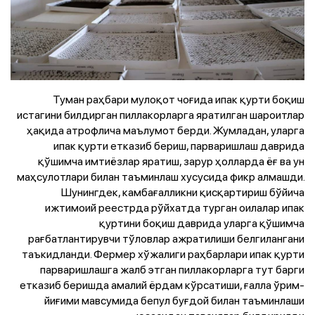
Туман раҳбари мулоқот чоғида ипак қурти боқиш
истагини билдирган пиллакорларга яратилган шароитлар
ҳақида атрофлича маълумот берди. Жумладан, уларга
ипак қурти етказиб бериш, парваришлаш даврида
қўшимча имтиёзлар яратиш, зарур ҳолларда ёғ ва ун
маҳсулотлари билан таъминлаш хусусида фикр алмашди.
Шунингдек, камбағалликни қисқартириш бўйича
ижтимоий реестрда рўйхатда турган оилалар ипак
қуртини боқиш даврида уларга қўшимча
рағбатлантирувчи тўловлар ажратилиши белгилангани
таъкидланди. Фермер хўжалиги раҳбарлари ипак қурти
парваришлашга жалб этган пиллакорларга тут барги
етказиб беришда амалий ёрдам кўрсатиши, ғалла ўрим-
йиғими мавсумида бепул буғдой билан таъминлаши