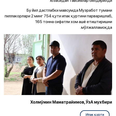
юзасидан тавсиялар билдирилди.
Бу йил дастлабки мавсумда Музработ тумани
пиллакорлари 2 минг 754 қути ипак қуртини парваришлаб,
165 тонна сифатли хом ашё етиштиришни
мўлжалламоқда.
Холмўмин Маматрайимов, ЎзА мухбири
Ипак қурти