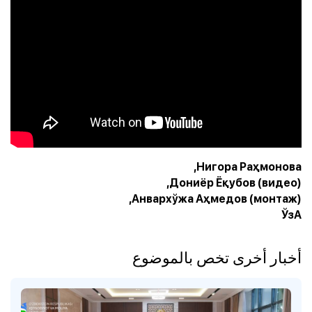
Нигора Раҳмонова,
Дониёр Ёқубов (видео),
Анвархўжа Аҳмедов (монтаж),
ЎзА
أخبار أخرى تخص بالموضوع