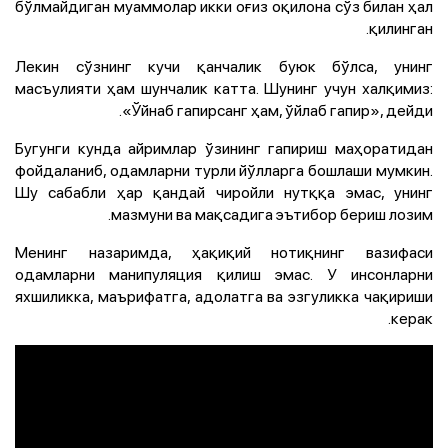
бўлмайдиган муаммолар икки оғиз оқилона сўз билан ҳал
қилинган.
Лекин сўзнинг кучи қанчалик буюк бўлса, унинг
масъулияти ҳам шунчалик катта. Шунинг учун халқимиз:
«Ўйнаб гапирсанг ҳам, ўйлаб гапир», дейди.
Бугунги кунда айримлар ўзининг гапириш маҳоратидан
фойдаланиб, одамларни турли йўлларга бошлаши мумкин.
Шу сабабли ҳар қандай чиройли нутққа эмас, унинг
мазмуни ва мақсадига эътибор бериш лозим.
Менинг назаримда, ҳақиқий нотиқнинг вазифаси
одамларни манипуляция қилиш эмас. У инсонларни
яхшиликка, маърифатга, адолатга ва эзгуликка чақириши
керак.