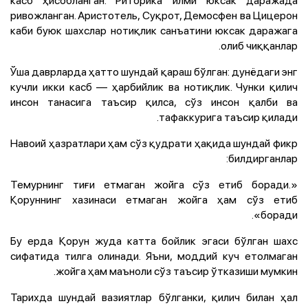
ривожланган. Аристотель, Суқрот, Демосфен ва Цицерон
каби буюк шахслар нотиқлик санъатини юксак даражага
олиб чиққанлар.
Ўша даврларда ҳатто шундай қараш бўлган: дунёдаги энг
кучли икки касб — ҳарбийлик ва нотиқлик. Чунки қилич
инсон танасига таъсир қилса, сўз инсон қалби ва
тафаккурига таъсир қилади.
Навоий ҳазратлари ҳам сўз қудрати ҳақида шундай фикр
билдирганлар:
«Темурнинг тиғи етмаган жойга сўз етиб боради.
Қоруннинг хазинаси етмаган жойга ҳам сўз етиб
боради».
Бу ерда Қорун жуда катта бойлик эгаси бўлган шахс
сифатида тилга олинади. Яъни, моддий куч етолмаган
жойга ҳам маъноли сўз таъсир ўтказиши мумкин.
Тарихда шундай вазиятлар бўлганки, қилич билан ҳал