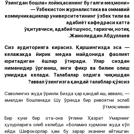
«Ўзингдан бошла» лойиҳасининг бу галги меҳмони
— Ўзбекистон журналистика ва оммавий
коммуникациялар университетининг ўзбек тили ва
адабиёт кафедраси катта
ўқитувчиси, адабиётшунос, тарихчи, нотиқ
Жамолиддин Абдуллаев.
— Сиз аудиторияга кирасиз. Қаршингизда эса
келажакда йирик медиа майдонида фаолият
юритадиган ёшлар ўтиради. Улар сиздан
ниманидир ўрганиш, янги фикр ва билим олиш
умидида келади. Талабалар олдига чиқишдан
аввал ўзингизга қандай талаблар қўясиз?
— Саволингиз жуда ўринли. Бизда ҳар қандай иш, аввало,
амалдан бошланади. Шу ўринда бир ривоятни эслаб
ўтмоқчиман.
Бир куни бир ота-она ўғлини Ҳазрат Умарнинг
ҳузурларига олиб келибди. «Боламиз хурмони жуда кўп
ейди. Шифокорлар ҳам бу зарар эканини айтишган.