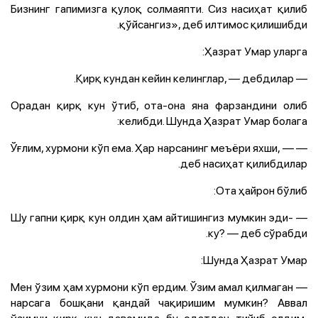
Бизнинг гапимизга қулоқ солмаяпти. Сиз насиҳат қилиб
қўйсангиз», деб илтимос қилишибди.
Ҳазрат Умар уларга:
— Қирқ кундан кейин келинглар, — дебдилар.
Орадан қирқ кун ўтиб, ота-она яна фарзандини олиб
келибди. Шунда Ҳазрат Умар болага:
— Ўғлим, хурмони кўп ема. Ҳар нарсанинг меъёри яхши, —
деб насиҳат қилибдилар.
Ота ҳайрон бўлиб:
— Шу гапни қирқ кун олдин ҳам айтишингиз мумкин эди-
ку? — деб сўрабди.
Шунда Ҳазрат Умар:
— Мен ўзим ҳам хурмони кўп ердим. Ўзим амал қилмаган
нарсага бошқани қандай чақиришим мумкин? Аввал
ўзимни қирқ кун давомида бу одатдан тийиб олдим,