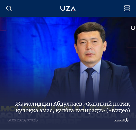
Жамолиддин Абдуллаев:«Ҳақиқий нотиқ
қулоққа эмас, қалбга гапиради» (+видео)
المجتمع
10:16 / 04.06.2026