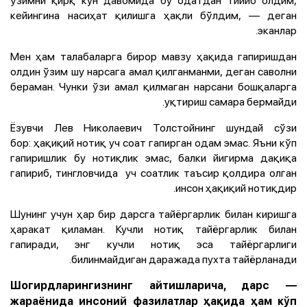
кейингина насиҳат қилишга ҳақли бўлдим, — деган
эканлар.
Мен ҳам талабаларга бирор мавзу ҳақида гапиришдан
олдин ўзим шу нарсага амал қилганманми, деган саволни
бераман. Чунки ўзи амал қилмаган нарсани бошқаларга
уқтириш самара бермайди.
Ёзувчи Лев Николаевич Толстойнинг шундай сўзи
бор: ҳақиқий нотиқ уч соат гапирган одам эмас. Яъни кўп
гапиришлик бу нотиқлик эмас, балки йигирма дақиқа
гапириб, тингловчида уч соатлик таъсир қолдира олган
инсон ҳақиқий нотиқдир.
Шунинг учун ҳар бир дарсга тайёргарлик билан киришга
ҳаракат қиламан. Кучли нотиқ тайёргарлик билан
гапиради, энг кучли нотиқ эса тайёргарлиги
билинмайдиган даражада пухта тайёрланади.
— Шогирдларингизнинг айтишларича, дарс
жараёнида инсоний фазилатлар ҳақида ҳам кўп