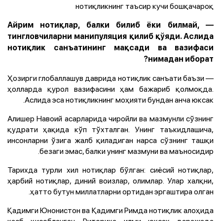
нотиқликнинг таъсир кучи бошқачароқ
— Айрим нотиқлар, балки билиб ёки билмай,
тингловчиларни манипуляция қилиб қўяди. Аслида
нотиқлик санъатининг мақсади ва вазифаси
нимадан иборат?
— Ҳозирги глобаллашув даврида нотиқлик санъати баъзи
ҳолларда қурол вазифасини ҳам бажариб қолмоқда.
Аслида эса нотиқликнинг моҳияти бундан анча юксак.
Алишер Навоий асарларида чиройли ва мазмунли сўзнинг
қудрати ҳақида кўп тўхталган. Унинг таъкидлашича,
инсонларни ўзига жалб қиладиган нарса сўзнинг ташқи
безаги эмас, балки унинг мазмуни ва маъносидир.
Тарихда турли хил нотиқлар бўлган: сиёсий нотиқлар,
ҳарбий нотиқлар, диний воизлар, олимлар. Улар халқни,
ҳатто бутун миллатларни ортидан эргаштира олган.
Қадимги Юнонистон ва Қадимги Римда нотиқлик алоҳида
касб ҳисобланган. Риторика илми юксак даражада