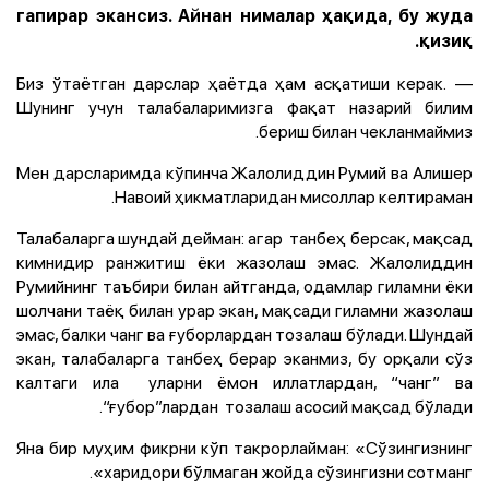
гапирар экансиз. Айнан нималар ҳақида, бу жуда
қизиқ.
— Биз ўтаётган дарслар ҳаётда ҳам асқатиши керак.
Шунинг учун талабаларимизга фақат назарий билим
бериш билан чекланмаймиз.
Мен дарсларимда кўпинча Жалолиддин Румий ва Алишер
Навоий ҳикматларидан мисоллар келтираман.
Талабаларга шундай дейман: агар танбеҳ берсак, мақсад
кимнидир ранжитиш ёки жазолаш эмас. Жалолиддин
Румийнинг таъбири билан айтганда, одамлар гиламни ёки
шолчани таёқ билан урар экан, мақсади гиламни жазолаш
эмас, балки чанг ва ғуборлардан тозалаш бўлади. Шундай
экан, талабаларга танбеҳ берар эканмиз, бу орқали сўз
калтаги ила уларни ёмон иллатлардан, “чанг” ва
“ғубор”лардан тозалаш асосий мақсад бўлади.
Яна бир муҳим фикрни кўп такрорлайман: «Сўзингизнинг
харидори бўлмаган жойда сўзингизни сотманг».