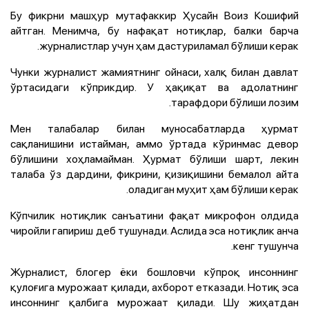
Бу фикрни машҳур мутафаккир Ҳусайн Воиз Кошифий
айтган. Менимча, бу нафақат нотиқлар, балки барча
журналистлар учун ҳам дастуриламал бўлиши керак.
Чунки журналист жамиятнинг ойнаси, халқ билан давлат
ўртасидаги кўприкдир. У ҳақиқат ва адолатнинг
тарафдори бўлиши лозим.
Мен талабалар билан муносабатларда ҳурмат
сақланишини истайман, аммо ўртада кўринмас девор
бўлишини хоҳламайман. Ҳурмат бўлиши шарт, лекин
талаба ўз дардини, фикрини, қизиқишини бемалол айта
оладиган муҳит ҳам бўлиши керак.
Кўпчилик нотиқлик санъатини фақат микрофон олдида
чиройли гапириш деб тушунади. Аслида эса нотиқлик анча
кенг тушунча.
Журналист, блогер ёки бошловчи кўпроқ инсоннинг
қулоғига мурожаат қилади, ахборот етказади. Нотиқ эса
инсоннинг қалбига мурожаат қилади. Шу жиҳатдан