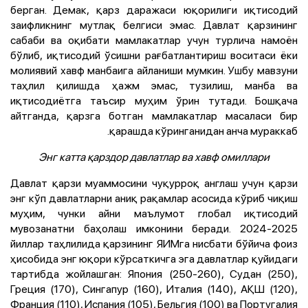
берган. Демак, қарз даражаси юқорилиги иқтисодий
заифликнинг мутлақ белгиси эмас. Давлат қарзининг
сабаби ва оқибати мамлакатлар учун турлича намоён
бўлиб, иқтисодий ўсишни рағбатлантириш воситаси ёки
молиявий хавф манбаига айланиши мумкин. Ушбу мавзуни
таҳлил қилишда ҳажм эмас, тузилиш, манба ва
иқтисодиётга таъсир муҳим ўрин тутади. Бошқача
айтганда, қарзга ботган мамлакатлар масаласи бир
қарашда кўринганидан анча мураккаб.
Энг катта қарздор давлатлар ва хавф омиллари
Давлат қарзи муаммосини чуқурроқ англаш учун қарзи
энг кўп давлатларни аниқ рақамлар асосида кўриб чиқиш
муҳим, чунки айни маълумот глобал иқтисодий
мувозанатни баҳолаш имконини беради. 2024-2025
йиллар таҳлилида қарзининг ЯИМга нисбати бўйича фоиз
ҳисобида энг юқори кўрсаткичга эга давлатлар қуйидаги
тартибда жойлашган: Япония (250-260), Судан (250),
Греция (170), Сингапур (160), Италия (140), АҚШ (120),
Франция (110), Испания (105), Бельгия (100) ва Португалия