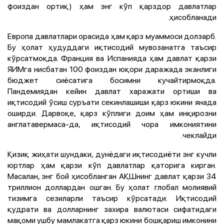
фоиздан ортиқ) ҳам энг кўп қарздор давлатлар
ҳисобланади.
Европа давлатлари орасида ҳам қарз муаммоси долзарб.
Бу ҳолат ҳудуддаги иқтисодий мувозанатга таъсир
кўрсатмоқда. Франция ва Испанияда ҳам давлат қарзи
ЯИМга нисбатан 100 фоиздан юқори даражада эканлиги
бюджет сиёсатига босимни кучайтирмоқда.
Пандемиядан кейин давлат харажати ортиши ва
иқтисодий ўсиш суръати секинлашиши қарз юкини янада
оширди. Дарвоқе, қарз кўплиги доим ҳам инқирозни
англатавермаса-да, иқтисодий чора имкониятини
чеклайди.
Қизиқ жиҳати шундаки, дунёдаги иқтисодиёти энг кучли
юртлар ҳам қарзи кўп давлатлар қаторига кирган.
Масалан, энг бой ҳисобланган АҚШнинг давлат қарзи 34
триллион доллардан ошган. Бу ҳолат глобал молиявий
тизимга сезиларли таъсир кўрсатади. Иқтисодий
қудрати ва долларнинг захира валютаси сифатидаги
мақоми ушбу мамлакатга қарз юкини бошқариш имконини