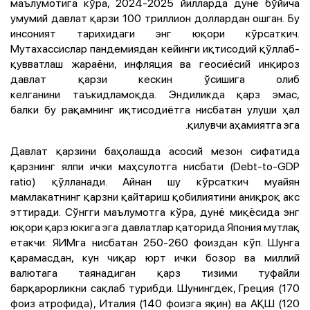
маълумотига кўра, 2024-2025 йилларда дунё бўйича
умумий давлат қарзи 100 триллион доллардан ошган. Бу
инсоният тарихидаги энг юқори кўрсаткич.
Мутахассислар пандемиядан кейинги иқтисодий қўллаб-
қувватлаш жараёни, инфляция ва геосиёсий инқироз
давлат қарзи кескин ўсишига олиб
келганини таъкидламоқда. Эндиликда қарз эмас,
балки бу рақамнинг иқтисодиётга нисбатан улуши ҳал
қилувчи аҳамиятга эга.
Давлат қарзини баҳолашда асосий мезон сифатида
қарзнинг ялпи ички маҳсулотга нисбати (Debt-to-GDP
ratio) қўлланади. Айнан шу кўрсаткич муайян
мамлакатнинг қарзни қайтариш қобилиятини аниқроқ акс
эттиради. Сўнгги маълумотга кўра, дунё миқёсида энг
юқори қарз юкига эга давлатлар қаторида Япония мутлақ
етакчи: ЯИМга нисбатан 250-260 фоиздан кўп. Шунга
қарамасдан, кун чиқар юрт ички бозор ва миллий
валютага таянадиган қарз тизими туфайли
барқарорликни сақлаб турибди. Шунингдек, Греция (170
фоиз атрофида), Италия (140 фоизга яқин) ва АҚШ (120