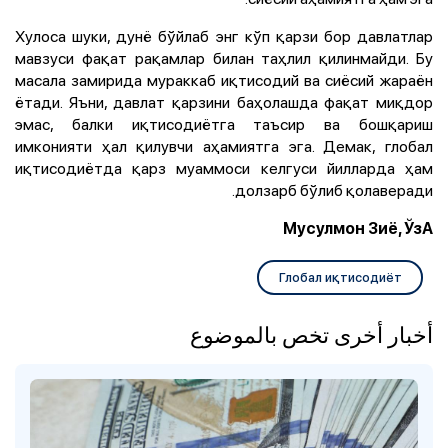
Хулоса шуки, дунё бўйлаб энг кўп қарзи бор давлатлар
мавзуси фақат рақамлар билан таҳлил қилинмайди. Бу
масала замирида мураккаб иқтисодий ва сиёсий жараён
ётади. Яъни, давлат қарзини баҳолашда фақат миқдор
эмас, балки иқтисодиётга таъсир ва бошқариш
имконияти ҳал қилувчи аҳамиятга эга. Демак, глобал
иқтисодиётда қарз муаммоси келгуси йилларда ҳам
долзарб бўлиб қолаверади.
Мусулмон Зиё, ЎзА
Глобал иқтисодиёт
أخبار أخرى تخص بالموضوع