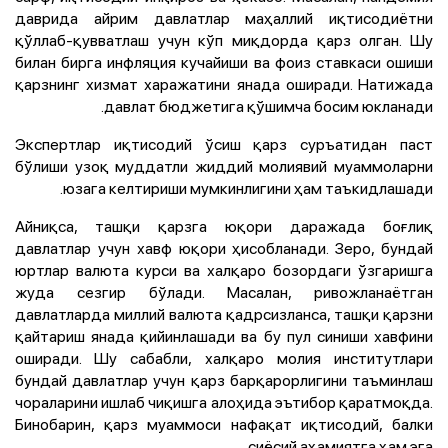
даврида айрим давлатлар маҳаллий иқтисодиётни
қўллаб-қувватлаш учун кўп миқдорда қарз олган. Шу
билан бирга инфляция кучайиши ва фоиз ставкаси ошиши
қарзнинг хизмат харажатини янада оширади. Натижада
давлат бюджетига қўшимча босим юкланади.
Экспертлар иқтисодий ўсиш қарз суръатидан паст
бўлиши узоқ муддатли жиддий молиявий муаммоларни
юзага келтириши мумкинлигини ҳам таъкидлашади.
Айниқса, ташқи қарзга юқори даражада боғлиқ
давлатлар учун хавф юқори ҳисобланади. Зеро, бундай
юртлар валюта курси ва халқаро бозордаги ўзгаришга
жуда сезгир бўлади. Масалан, ривожланаётган
давлатларда миллий валюта қадрсизланса, ташқи қарзни
қайтариш янада қийинлашади ва бу пул синиши хавфини
оширади. Шу сабабли, халқаро молия институтлари
бундай давлатлар учун қарз барқарорлигини таъминлаш
чораларини ишлаб чиқишга алоҳида эътибор қаратмоқда.
Бинобарин, қарз муаммоси нафақат иқтисодий, балки
сиёсий аҳамиятга ҳам эга.