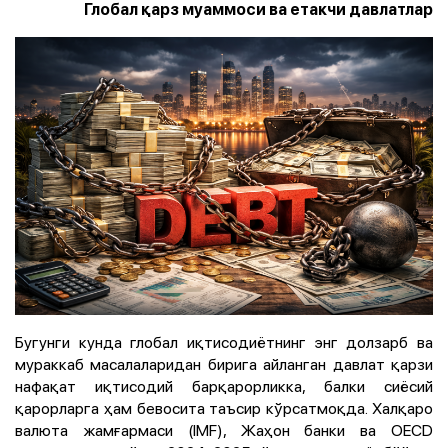
Глобал қарз муаммоси ва етакчи давлатлар
Бугунги кунда глобал иқтисодиётнинг энг долзарб ва
мураккаб масалаларидан бирига айланган давлат қарзи
нафақат иқтисодий барқарорликка, балки сиёсий
қарорларга ҳам бевосита таъсир кўрсатмоқда. Халқаро
валюта жамғармаси (IMF), Жаҳон банки ва OECD