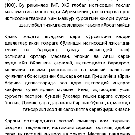
(100). Бу рақамлар IMF, ЖБ глобал иқтисодий таҳлил
маълумотига мос келади. Айрим кичик давлатлар ва орол
иқтисодиётларида ҳам мазкур кўрсаткич юқори бўлса-
да, глобал тизимга сезиларли таъсир кўрсатмайди.
Қизиқ жиҳати шундаки, қарз кўрсаткичи юқори
давлатлар икки тоифага бўлинади: иқтисодий жиҳатдан
кучли ва барқарор ҳамда иқтисодий хавф
остидаги юртлар. Масалан, Япония ва АҚШ қарзи
жуда кўп бўлишига қарамай, иқтисодиёти барқарор,
молиявий тизими ривожланган ва миллий валютаси
кучлилиги боис қарзини бошқара олади. Греция ёки айрим
Африка давлатларида эса қарз иқтисодий инқироз
хавфини кучайтириши мумкин. Яъни, иқтисодий ўсиш
суръати пастроқ бундай ўлкалар ташқи қарзга кўпроқ
боғлиқ. Демак, қарз даражаси бир хил бўлса-да, мавжуд
таъсир иқтисодий салоҳиятга қараб фарқ қилади.
Қарзни орттирадиган асосий омиллар ҳам турлича:
бюджет тақчиллиги, ижтимоий харажат ортиши, ҳарбий
сарф, иқтисодий инқироз ва ҳоказо. Масалан, пандемия