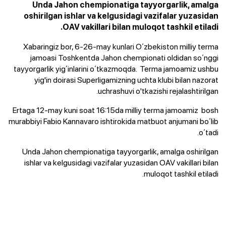
Unda Jahon chempionatiga tayyorgarlik, amalga
oshirilgan ishlar va kelgusidagi vazifalar yuzasidan
OAV vakillari bilan muloqot tashkil etiladi.
Xabaringiz bor, 6-26-may kunlari Oʻzbekiston milliy terma
jamoasi Toshkentda Jahon chempionati oldidan soʻnggi
tayyorgarlik yigʻinlarini oʻtkazmoqda. Terma jamoamiz ushbu
yig'in doirasi Superligamizning uchta klubi bilan nazorat
uchrashuvi o'tkazishi rejalashtirilgan.
Ertaga 12-may kuni soat 16:15da milliy terma jamoamiz bosh
murabbiyi Fabio Kannavaro ishtirokida matbuot anjumani boʻlib
oʻtadi.
Unda Jahon chempionatiga tayyorgarlik, amalga oshirilgan
ishlar va kelgusidagi vazifalar yuzasidan OAV vakillari bilan
muloqot tashkil etiladi.