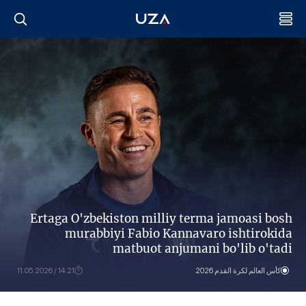
Ertaga O'zbekiston milliy terma jamoasi bosh
murabbiyi Fabio Kannavaro ishtirokida
matbuot anjumani bo'lib o'tadi
كأس العالم لكرة القدم 2026
14:21 / 11.05.2026