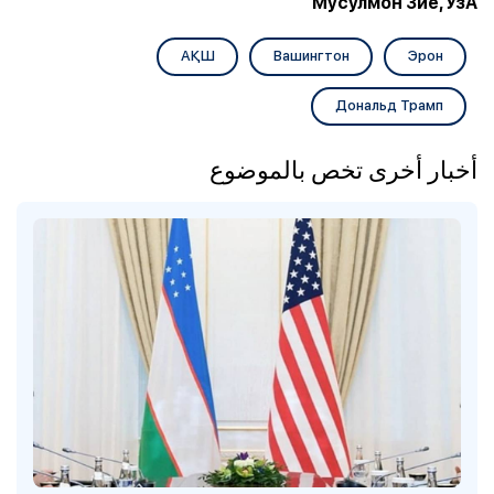
Мусулмон Зиё, ЎзА
АҚШ
Вашингтон
Эрон
Дональд Трамп
أخبار أخرى تخص بالموضوع