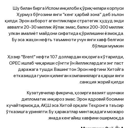
Шу билан бирга Ислом инқилоби қўриқчилари корпуси
Ҳурмуз бўғозини янги “кенг ҳарбий зона” деб эълон
қилди. Эрон ахборот агентликлари стратегик ҳудуд энди
аввалги 20-30 миллик йўлак эмас, балки 200-300 миллик
улкан амалиёт майдони сифатида қўрилишини ёзмоқда.
Бу эса жаҳон нефть таъминоти учун янги хавф белгиси
бўлиши мумкин.
Ҳозир "Brent" нефти 107 доллардан юқорига кўтарилди,
OPEC ишлаб чиқариши сўнгги ўн йилликлардаги энг паст
даражага тушди. Вашингтон Эрон нефтини Хитойга
етказишда гумон қилинган компанияларга қарши янги
санкция жорий қилди.
Кузатувчилар фикрича, ҳозирги вазият шунчаки
дипломатик инқироз эмас. Эрон ядровий босимни
кучайтирмоқда, АҚШ эса Хитой орқали Теҳронга таъсир
ўтказишга уриняпти. Бу ҳаракатлар минтақадаги можаро
янада кенгайиш хавфини оширмоқда.