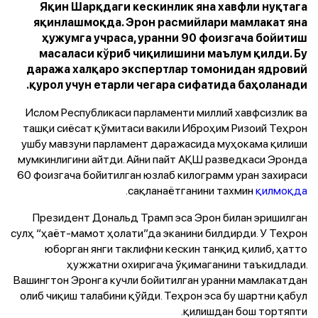
Яқин Шарқдаги кескинлик яна хавфли нуқтага
яқинлашмоқда. Эрон расмийлари мамлакат яна
ҳужумга учраса, уранни 90 фоизгача бойитиш
масаласи кўриб чиқилишини маълум қилди. Бу
даража халқаро экспертлар томонидан ядровий
қурол учун етарли чегара сифатида баҳоланади.
Ислом Республикаси парламенти миллий хавфсизлик ва
ташқи сиёсат қўмитаси вакили Иброҳим Ризоий Теҳрон
ушбу мавзуни парламент даражасида муҳокама қилиши
мумкинлигини айтди. Айни пайт АҚШ разведкаси Эронда
60 фоизгача бойитилган юзлаб килограмм уран захираси
.
сақланаётганини тахмин
қилмоқда
Президент Дональд Трамп эса Эрон билан эришилган
сулҳ “ҳаёт-мамот ҳолати”да эканини билдирди. У Теҳрон
юборган янги таклифни кескин танқид қилиб, ҳатто
ҳужжатни охиригача ўқимаганини таъкидлади.
Вашингтон Эронга кучли бойитилган уранни мамлакатдан
олиб чиқиш талабини қўйди. Теҳрон эса бу шартни қабул
қилишдан бош тортяпти.