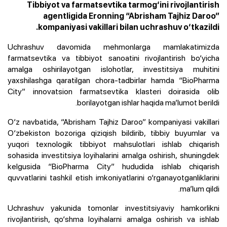
Tibbiyot va farmatsevtika tarmog‘ini rivojlantirish
agentligida Eronning “Abrisham Tajhiz Daroo”
kompaniyasi vakillari bilan uchrashuv o‘tkazildi.
Uchrashuv davomida mehmonlarga mamlakatimizda
farmatsevtika va tibbiyot sanoatini rivojlantirish bo‘yicha
amalga oshirilayotgan islohotlar, investitsiya muhitini
yaxshilashga qaratilgan chora-tadbirlar hamda “BioPharma
City” innovatsion farmatsevtika klasteri doirasida olib
borilayotgan ishlar haqida ma’lumot berildi.
O‘z navbatida, “Abrisham Tajhiz Daroo” kompaniyasi vakillari
O‘zbekiston bozoriga qiziqish bildirib, tibbiy buyumlar va
yuqori texnologik tibbiyot mahsulotlari ishlab chiqarish
sohasida investitsiya loyihalarini amalga oshirish, shuningdek
kelgusida “BioPharma City” hududida ishlab chiqarish
quvvatlarini tashkil etish imkoniyatlarini o‘rganayotganliklarini
ma’lum qildi.
Uchrashuv yakunida tomonlar investitsiyaviy hamkorlikni
rivojlantirish, qo‘shma loyihalarni amalga oshirish va ishlab