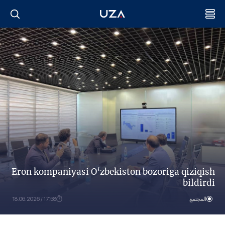
Eron kompaniyasi O‘zbekiston bozoriga qiziqish
bildirdi
المجتمع
17:58 / 18.06.2026