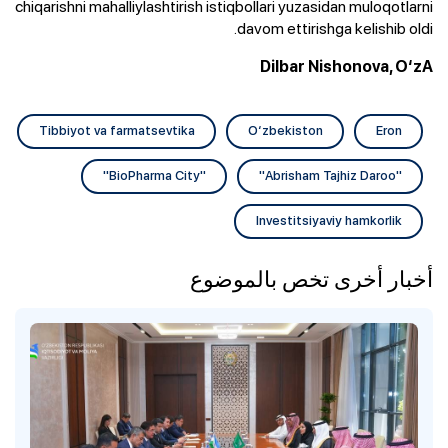
chiqarishni mahalliylashtirish istiqbollari yuzasidan muloqotlarni
davom ettirishga kelishib oldi.
Dilbar Nishonova, O‘zA
Tibbiyot va farmatsevtika
O‘zbekiston
Eron
"BioPharma City"
"Abrisham Tajhiz Daroo"
Investitsiyaviy hamkorlik
أخبار أخرى تخص بالموضوع