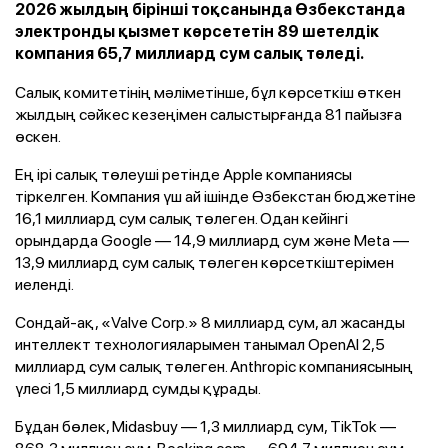
2026 жылдың бірінші тоқсанында Өзбекстанда
электронды қызмет көрсететін 89 шетелдік
компания 65,7 миллиард сум салық төледі.
Салық комитетінің мәліметінше, бұл көрсеткіш өткен
жылдың сәйкес кезеңімен салыстырғанда 81 пайызға
өскен.
Ең ірі салық төлеуші ретінде Apple компаниясы
тіркелген. Компания үш ай ішінде Өзбекстан бюджетіне
16,1 миллиард сум салық төлеген. Одан кейінгі
орындарда Google — 14,9 миллиард сум және Meta —
13,9 миллиард сум салық төлеген көрсеткіштерімен
иеленді.
Сондай-ақ, «Valve Corp.» 8 миллиард сум, ал жасанды
интеллект технологияларымен танымал OpenAI 2,5
миллиард сум салық төлеген. Anthropic компаниясының
үлесі 1,5 миллиард сумды құрады.
Бұдан бөлек, Midasbuy — 1,3 миллиард сум, TikTok —
868,3 миллион сум, Booking.com — 694,7 миллион сум