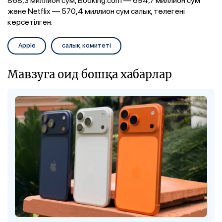
және Netflix — 570,4 миллион сум салық төлегені
көрсетілген.
Apple
салық комитеті
Мавзуга оид бошқа хабарлар