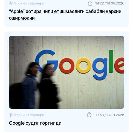
Хориж хабарлари
14:22 / 19.06.2026
“Apple” хотира чипи етишмаслиги сабабли нархни
оширмоқчи
Хориж хабарлари
09:53 / 24.01.2026
Google судга тортилди