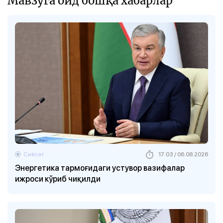
Мавзуга оид бошқа хабарлар
Сиёсат
17:03 / 06.08.2026
Энергетика тармоғидаги устувор вазифалар
ижроси кўриб чиқилди