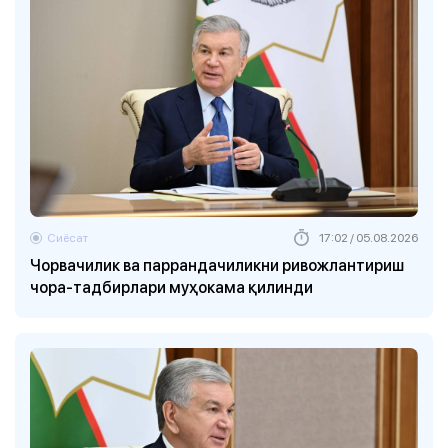
Сиёсат
17:02 / 05.08.2026
Чорвачилик ва паррандачиликни ривожлантириш
чора-тадбирлари муҳокама қилинди