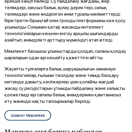
ерекше көңіл бөлінді. Су пайдалану жағдайы, жер
телімдері, заңсыз балық аулау деректері, салық
төлемдері және өндірілген өнім туралы мәліметтерді
біріктіретін бірыңғай электронды платформаны іске қосу
ұсынылды. Сонымен қатар жасанды интеллект
технологияларын кеңінен енгізу арқылы шығындарды
азайтып, өнімділікті арттыру мүмкіндігі атап өтілді.
Мемлекет басшысы ұсыныстарды қолдап, саланы қолдау
шараларын одан әрі кеңейту қажеттігін айтты.
Жауапты тұлғаларға балық шаруашылығын заманауи
технологиялар, ғылыми тәсілдер және тиімді басқару
негізінде дамыту, кәсіпкерлер үшін қолайлы жағдай
жасау, су ресурстарын ұтымды пайдалану және халықты
қолжетімді әрі сапалы балық өнімдерімен қамтамасыз
ету жөнінде нақты тапсырмалар берілді.
Шавкат Мирзиёев