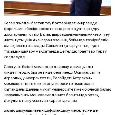
Келер жылдан бастап тау бөктеріндегі өңірлерде
форель мен бекіре өсіретін өндірістік қуаттар құру
жоспарланып отыр. Балық шаруашылығы ғылыми-зерттеу
институты үшін Ахангаран өзенінің бойында тәжірибелік-
сынақ алаңы ашылады. Сонымен қатар ұлттық тұқы
тұқымын шығару мақсатында шетелдік гранттар тарту
көзделуде.
Сала үшін білікті мамандар даярлау да маңызды
міндеттердің бірі ретінде белгіленді. Осы мақсатта
Аграрлық университеттің Ресейдегі Астрахань
мемлекеттік техникалық университетімен және
Қытайдағы Далянь мұхит университетімен бірлесіп балық
шаруашылығы мен аквамәдениет бағытында ортақ
факультет ашу ұсынысы қарастырылды.
Балық шаруашылығын цифрландыру мәселесіне де