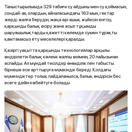
Таныстырылымда 329 табиғи су айдыны мен су қоймасын,
сондай-ақ олардың айналасындағы 163 мың гектар
жерді жалға берудің жаңа әрі ашық жүйесін енгізу,
қарқынды балық өсіру және асыл тұқымды
шаруашылықтарды қажетті көлемде сумен тұрақты
қамтамасыз ету мәселелері қаралды.
Қазіргі уақытта қарқынды технологиялар арқылы
өндірілетін балық көлемі жалпы өнімнің 20 пайызынан
аспайды. Ал мұндай тәсілдер өнімділік пен табысты
бірнеше есе арттыруға мүмкіндік береді. Қолдағы
мүмкіндіктер толық пайдаланылса, балық өндірісін бес
есеге дейін көбейтуге болады.