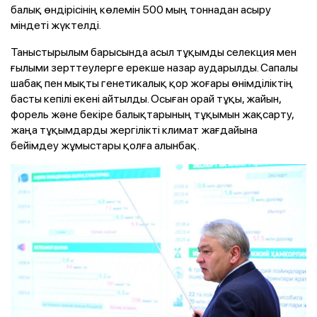
балық өндірісінің көлемін 500 мың тоннадан асыру
міндеті жүктелді.
Таныстырылым барысында асыл тұқымды селекция мен
ғылыми зерттеулерге ерекше назар аударылды. Сапалы
шабақ пен мықты генетикалық қор жоғары өнімділіктің
басты кепілі екені айтылды. Осыған орай тұқы, жайын,
форель және бекіре балықтарының тұқымын жақсарту,
жаңа тұқымдарды жергілікті климат жағдайына
бейімдеу жұмыстары қолға алынбақ.