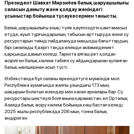
Президент Шавкат Мирзиёев балық шаруашылығы
саласын дамыту және қолдау жөніндегі
ұсыныстар бойынша тұсаукесермен танысты.
Балық шаруашылығы азық-түлік қауіпсіздігін қамтамасыз
етуде, ауыл тұрғындарының табысын арттыруда және су
ресурстарын тиімді пайдалануда маңызды бағыттардың
бірі саналады. Қазіргі таңда әлемде аквамәдениет
қарқынды дамып келеді. Тарихта алғаш рет қолдан
өсірілген балық көлемі табиғи су айдындарынан ауланған
балық мөлшерінен асып түсті.
Өзбекстанда бұл саланы өркендетуге мүмкіндік мол.
Республика аумағында жалпы ұзындығы 173 мың
шақырым болатын өзендер мен канал арналары бар. Су
ресурстары шектеулі болғанына қарамастан, ел Орталық
Азияда балық өсіру көлемі бойынша көш бастап келеді.
2025 жылы республикада 206 мың тонна балық
өндірілген.