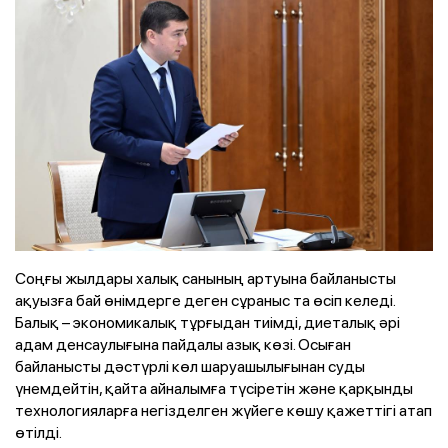
Соңғы жылдары халық санының артуына байланысты
ақуызға бай өнімдерге деген сұраныс та өсіп келеді.
Балық – экономикалық тұрғыдан тиімді, диеталық әрі
адам денсаулығына пайдалы азық көзі. Осыған
байланысты дәстүрлі көл шаруашылығынан суды
үнемдейтін, қайта айналымға түсіретін және қарқынды
технологияларға негізделген жүйеге көшу қажеттігі атап
өтілді.