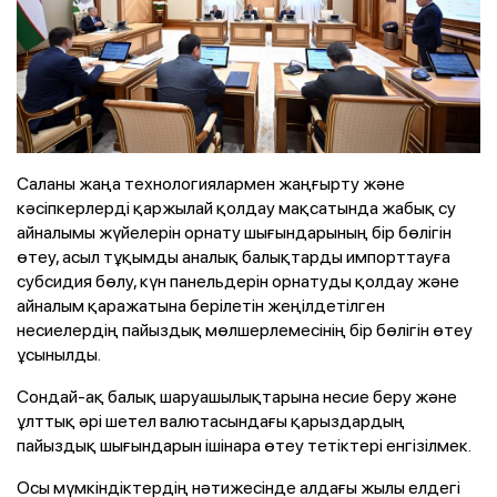
Саланы жаңа технологиялармен жаңғырту және
кәсіпкерлерді қаржылай қолдау мақсатында жабық су
айналымы жүйелерін орнату шығындарының бір бөлігін
өтеу, асыл тұқымды аналық балықтарды импорттауға
субсидия бөлу, күн панельдерін орнатуды қолдау және
айналым қаражатына берілетін жеңілдетілген
несиелердің пайыздық мөлшерлемесінің бір бөлігін өтеу
ұсынылды.
Сондай-ақ балық шаруашылықтарына несие беру және
ұлттық әрі шетел валютасындағы қарыздардың
пайыздық шығындарын ішінара өтеу тетіктері енгізілмек.
Осы мүмкіндіктердің нәтижесінде алдағы жылы елдегі