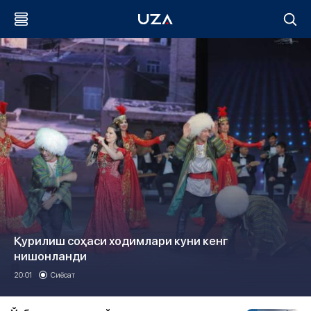
Қурилиш соҳаси ходимлари куни кенг
нишонланди
20:01
Сиёсат