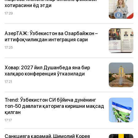
хотирасини ёд этди
17:29
АзерТАЖ: Ўзбекистон ва Озарбайжон –
иттифоқчиликдан интеграция сари
17:25
Ховар: 2027 йил Душанбеда яна бир
халқаро конференция ўтказилади
17:21
Trend: Ўзбекистон СИ бўйича дунёнинг
топ-50 давлати қаторига киришни мақсад
қилган
17:17
Санкцияга қарамай, Шимолий Корея