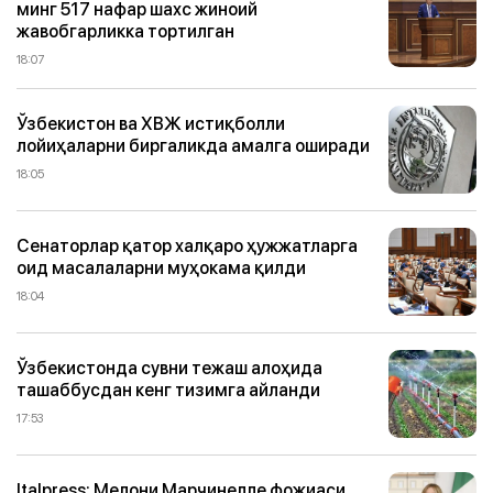
минг 517 нафар шахс жиноий
жавобгарликка тортилган
18:07
Ўзбекистон ва ХВЖ истиқболли
лойиҳаларни биргаликда амалга оширади
18:05
Сенаторлар қатор халқаро ҳужжатларга
оид масалаларни муҳокама қилди
18:04
Ўзбекистонда сувни тежаш алоҳида
ташаббусдан кенг тизимга айланди
17:53
Italpress: Мелони Марчинелле фожиаси