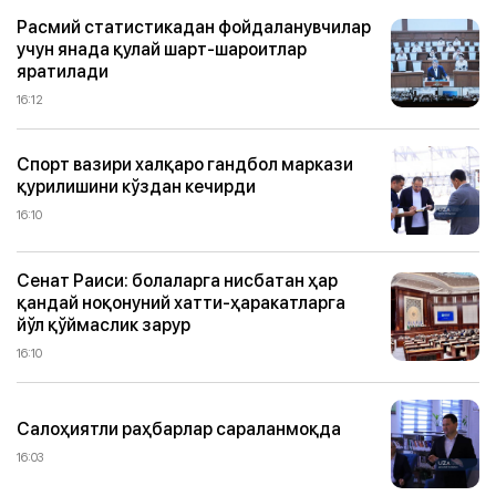
Расмий статистикадан фойдаланувчилар
учун янада қулай шарт-шароитлар
яратилади
16:12
Спорт вазири халқаро гандбол маркази
қурилишини кўздан кечирди
16:10
Сенат Раиси: болаларга нисбатан ҳар
қандай ноқонуний хатти-ҳаракатларга
йўл қўймаслик зарур
16:10
Салоҳиятли раҳбарлар сараланмоқда
16:03