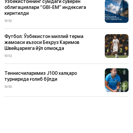
Ўзбекистоннинг сўмдаги суверен
облигациялари “GBI-EM” индексига
киритилди
19:53
Футбол: Ўзбекистон миллий терма
жамоаси аъзоси Беҳруз Каримов
Швейцарияга йўл олмоқда
19:52
Теннисчиларимиз J100 халқаро
турнирида ғолиб бўлди
19:50