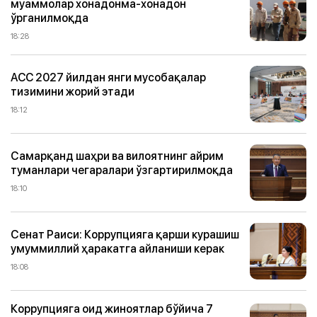
муаммолар хонадонма-хонадон
ўрганилмоқда
18:28
ACC 2027 йилдан янги мусобақалар
тизимини жорий этади
18:12
Самарқанд шаҳри ва вилоятнинг айрим
туманлари чегаралари ўзгартирилмоқда
18:10
Сенат Раиси: Коррупцияга қарши курашиш
умуммиллий ҳаракатга айланиши керак
18:08
Коррупцияга оид жиноятлар бўйича 7