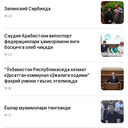
Зеленский Сербияда
16:24
Саудия Арабистони велоспорт
федерациялари ҳамкорликни янги
босқичга олиб чиқади
16:22
“Ўзбекистон Республикасида хизмат
кўрсатган коммунал хўжалиги ходими”
фахрий унвони таъсис этилмоқда
16:19
Ёшлар муаммолари тингланди
16:12