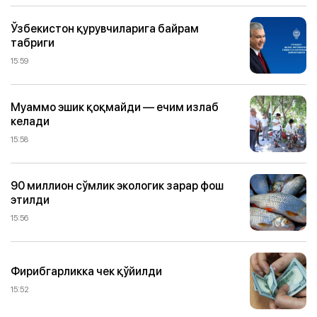
Ўзбекистон қурувчиларига байрам
табриги
15:59
Муаммо эшик қоқмайди — ечим излаб
келади
15:58
90 миллион сўмлик экологик зарар фош
этилди
15:56
Фирибгарликка чек қўйилди
15:52