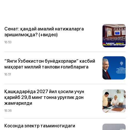
Сенат: қандай амалий натижаларга
эришилмоқда? (+видео)
18:53
“Янги Ўзбекистон бунёдкорлари” касбий
маҳорат миллий танлови ғолибларига
18:51
Қашқадарёда 2027 йил ҳосили учун
қарийб 29,8 минг тонна уруғлик дон
жамғарилди
18:36
Косонда электр таъминотидаги