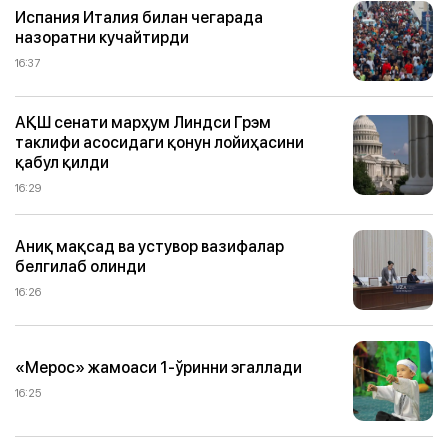
Испания Италия билан чегарада
назоратни кучайтирди
16:37
АҚШ сенати марҳум Линдси Грэм
таклифи асосидаги қонун лойиҳасини
қабул қилди
16:29
Аниқ мақсад ва устувор вазифалар
белгилаб олинди
16:26
«Мерос» жамоаси 1-ўринни эгаллади
16:25