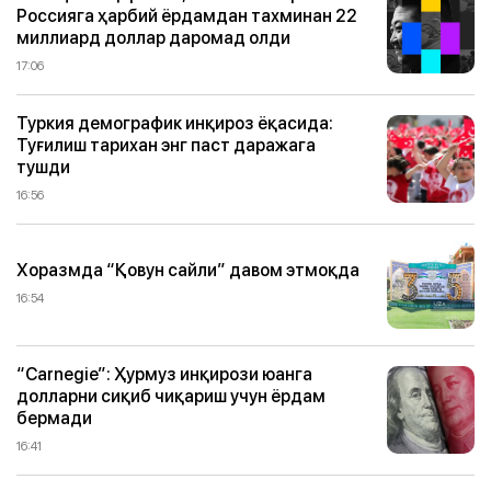
Россияга ҳарбий ёрдамдан тахминан 22
миллиард доллар даромад олди
17:06
Туркия демографик инқироз ёқасида:
Туғилиш тарихан энг паст даражага
тушди
16:56
Хоразмда “Қовун сайли” давом этмоқда
16:54
“Carnegie”: Ҳурмуз инқирози юанга
долларни сиқиб чиқариш учун ёрдам
бермади
16:41