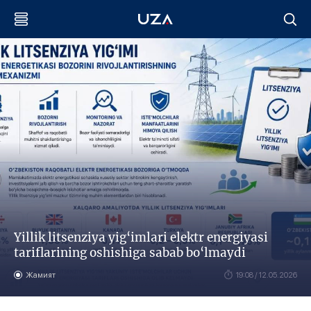
Yillik litsenziya yig‘imlari elektr energiyasi
tariflarining oshishiga sabab bo‘lmaydi
Жамият
19:08 / 12.05.2026