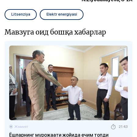
Litsenziya
Elektr energiyasi
Мавзуга оид бошқа хабарлар
Жамият
21:43
Ёшларнинг мурожаати жойида ечим топди