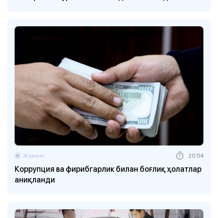
Жамият
20:54
Коррупция ва фирибгарлик билан боғлиқ ҳолатлар
аниқланди