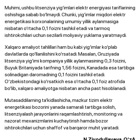
Muhimi, ushbu litsenziya yig‘imlari elektr energiyasi tariflarining
oshishiga sabab bo‘lmaydi. Chunki, yig‘imlar miqdori elektr
energetikasi korxonalarining umumiy yillik aylanmasiga
nisbatan o‘rtacha 0,1 foizni tashkil etadi va tarmoq
ishtirokchilari uchun sezilarli moliyaviy yuklama yaratmaydi.
Xalqaro amaliyot tahlillari ham bu kabi yig‘imlar ko‘plab
davlatlarda qo‘llanilishini ko‘rsatadi. Masalan, Gruziyada
litsenziya yig‘imi kompaniya yillik aylanmasining 0,3 foizini,
Buyuk Britaniyada tarifning 1,56 foizini, Kanadada esa tartibga
solinadigan daromadning 0,1 foizini tashkil etadi.
O‘zbekistondagi ko‘rsatkich esa o‘rtacha 0,1 foiz atrofida
bo‘lib, xalqaro amaliyotga nisbatan ancha past hisoblanadi.
Mutasaddilarning ta’kidlashicha, mazkur tizim elektr
energetikasi bozorini yanada samarali tartibga solish,
litsenziyalash jarayonlarini raqamlashtirish, monitoring va
nazorat mexanizmlarini kuchaytirish hamda bozor
ishtirokchilari uchun shaffof va barqaror muhit yaratadi.
N.Ziyodullayeva, O‘zA