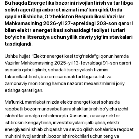
Bu haqda Energetika bozorini rivojlantirish va tartibga
solish agentligi axborot xizmati ma’lum qildi. Unda
qayd etilishicha, O‘zbekiston Respublikasi Vazirlar
Mahkamasining 2026-yil 27-apreldagi 203-son qarori
bilan elektr energetikasi sohasidagi faoliyat turlari
bo‘yicha litsenziya uchun yillik davriy yig‘im stavkalari
tasdiqlandi.
Ushbu hujjat “Elektr energetikasi to‘g‘risida”gi qonun hamda
Vazirlar Mahkamasining 2025-yil 13-fevraldagi 91-son qarori
asosida qabul qilinib, sohada litsenziyalash tizimini
takomillashtirish, bozorni samarali tartibga solish va
zamonaviy monitoring hamda nazorat mexanizmlarini joriy
etishga qaratilgan.
Ma’lumki, mamlakatimizda elektr energetikasi sohasida
raqobatli bozor munosabatlarini shakllantirish bo‘yicha izchil
islohotlar amalga oshirilmoqda. Xususan, xususiy sektor
ishtirokini kengaytirish, investitsiyalarni jalb qilish, elektr
energiyasini ishlab chiqarish va savdo qilish sohalarida raqobat
muhitini rivojlantirish, bozor ishtirokchilari uchun teng va