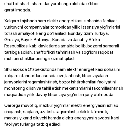
shaffof shart-sharoitlar yaratishga alohida e’tibor
qaratilmoqda.
Xalqaro tajribada ham elektr energetikasi sohasida faoliyat
yurituvchi kompaniyalar tomonidan yillik litsenziya yig‘imlarini
to‘lash amaliyoti keng qo‘llaniladi. Bunday tizim Turkiya,
Gruziya, Buyuk Britaniya, Kanada va Janubiy Afrika
Respublikasi kabi davlatlarda amalda bo‘lib, bozorni samarali
tartibga solish, shaffoflikni ta’minlash va sog‘lom raqobat
muhitini shakllantirishga xizmat qiladi.
Shu asosda O‘zbekistonda ham elektr energetikasi sohasini
xalqaro standartlar asosida rivojlantirish, litsenziyalash
jarayonlarini raqamlashtirish, bozor ishtirokchilari faoliyatini
monitoring qilish va tahlil etish mexanizmlarini takomillashtirish
maqsadida yillik davriy litsenziya yig‘imlari joriy etilmoqda.
Qarorga muvofiq, mazkur yig‘imlar elektr energiyasini ishlab
chiqarish, saqlash, uzatish, taqsimlash, elektr ta’minoti,
markaziy xarid qiluvchi hamda elektr energiyasi savdosi kabi
faoliyat turlariga tatbiq etiladi.