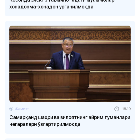
хонадонма-хонадон ўрганилмоқда
Жамият
18:10
Самарқанд шаҳри ва вилоятнинг айрим туманлари
чегаралари ўзгартирилмоқда