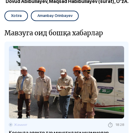
Dovud Abibullayev, Maqsad Habibullayev (surat), O‘zA.
Xotira
Amanbay Orinbayev
Мавзуга оид бошқа хабарлар
Жамият
18:28
Косонда электр таъминотидаги муаммолар