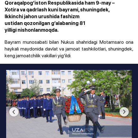
Qoraqalpog‘iston Respublikasida ham 9-may –
Xotira va qadrlash kuni bayrami, shuningdek,
Ikkinchi jahon urushida fashizm
ustidan qozonilgan g‘alabaning 81
yilligi nishonlanmoqda.
Bayram munosabati bilan Nukus shahridagi Motamsaro ona
haykali maydonida davlat va jamoat tashkilotlari, shuningdek,
keng jamoatchilik vakillari yig‘ildi.