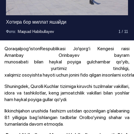
Хотира бор миллат яшайди
Фото
Фото
Фото
Фото
Фото
Фото
Фото
Фото
Фото
Фото
:
:
:
:
:
:
:
:
:
:
Maqsad Habibullayev
Maqsad Habibullayev
Maqsad Habibullayev
Maqsad Habibullayev
Maqsad Habibullayev
Maqsad Habibullayev
Maqsad Habibullayev
Maqsad Habibullayev
Maqsad Habibullayev
Maqsad Habibullayev
1
1
1
1
1
1
1
1
1
1
/
/
/
/
/
/
/
/
/
/
11
11
11
11
11
11
11
11
11
11
Фото
:
Maqsad Habibullayev
1
/
11
Qoraqalpog‘istonRespublikasi Jo‘qorg‘i Kengesi raisi
Amanbay Orinbayev bayram
munosabati bilan haykal poyiga gulchambar qo‘yib,
yurtimiz tinchligi,
xalqimiz osoyishta hayoti uchun jonini fido qilgan insonlarni xotirla
Shuningdek, Qurolli Kuchlar tizimiga kiruvchi tuzilmalar vakillari,
idora va tashkilotlar, keng jamoatchilik vakillari bilan yoshlar
ham haykal poyiga gullar qo‘ydi.
Ikkinchijahon urushida fashizm ustidan qozonilgan g‘alabaning
81 yilligiga bag‘ishlangan tadbirlar Orolbo‘yining shahar va
tumanlarida davom etmoqda.