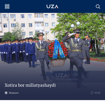
Xotira bor millatyashaydi
Жамият
19:00